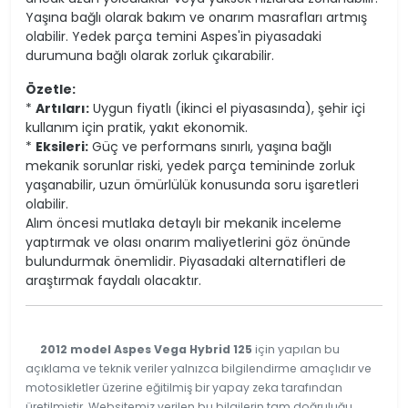
Yaşına bağlı olarak bakım ve onarım masrafları artmış
olabilir. Yedek parça temini Aspes'in piyasadaki
durumuna bağlı olarak zorluk çıkarabilir.
Özetle:
*
Artıları:
Uygun fiyatlı (ikinci el piyasasında), şehir içi
kullanım için pratik, yakıt ekonomik.
*
Eksileri:
Güç ve performans sınırlı, yaşına bağlı
mekanik sorunlar riski, yedek parça temininde zorluk
yaşanabilir, uzun ömürlülük konusunda soru işaretleri
olabilir.
Alım öncesi mutlaka detaylı bir mekanik inceleme
yaptırmak ve olası onarım maliyetlerini göz önünde
bulundurmak önemlidir. Piyasadaki alternatifleri de
araştırmak faydalı olacaktır.
2012 model Aspes Vega Hybrid 125
için yapılan bu
açıklama ve teknik veriler yalnızca bilgilendirme amaçlıdır ve
motosikletler üzerine eğitilmiş bir yapay zeka tarafından
üretilmiştir. Websitemiz verilen bu bilgilerin tam doğruluğu