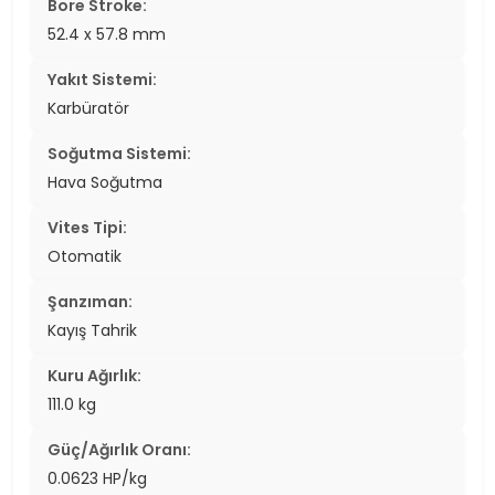
Bore Stroke:
52.4 x 57.8 mm
Yakıt Sistemi:
Karbüratör
Soğutma Sistemi:
Hava Soğutma
Vites Tipi:
Otomatik
Şanzıman:
Kayış Tahrik
Kuru Ağırlık:
111.0 kg
Güç/Ağırlık Oranı:
0.0623 HP/kg