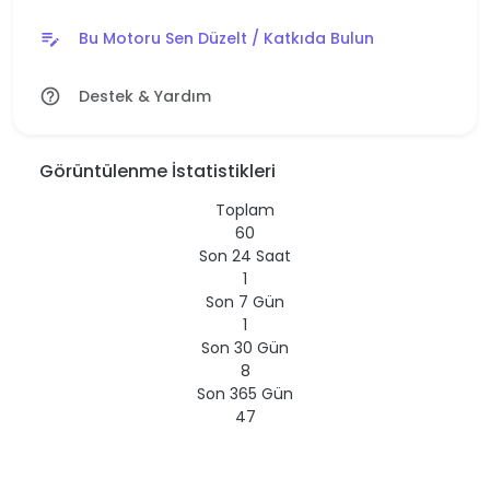
Bu Motoru Sen Düzelt / Katkıda Bulun
edit_note
Destek & Yardım
help_outline
Görüntülenme İstatistikleri
Toplam
60
Son 24 Saat
1
Son 7 Gün
1
Son 30 Gün
8
Son 365 Gün
47