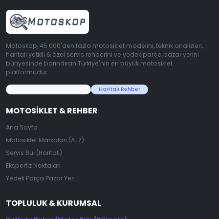
Motoskop, 45.000'den fazla motosiklet modelini, teknik analizleri,
haritalı yetkili & özel servis rehberini ve yedek parça pazar yerini
bünyesinde barındıran Türkiye'nin en büyük motosiklet
platformudur.
45.000+ Motosiklet Verisi
Haritalı Rehber
MOTOSIKLET & REHBER
Ana Sayfa
Motosiklet Markaları (A-Z)
Servis Bul (Haritalı)
Ekspertiz Noktaları
Yedek Parça Pazar Yeri
TOPLULUK & KURUMSAL