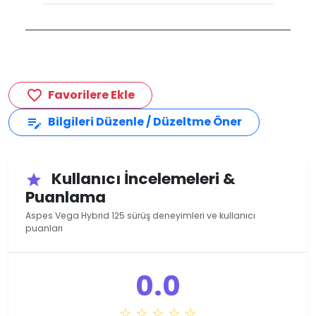
Favorilere Ekle
favorite_border
Bilgileri Düzenle / Düzeltme Öner
edit_note
Kullanıcı İncelemeleri &
star
Puanlama
Aspes Vega Hybrid 125 sürüş deneyimleri ve kullanıcı
puanları
0.0
☆ ☆ ☆ ☆ ☆