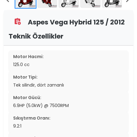
Aspes Vega Hybrid 125 / 2012
assignment_add
Teknik Özellikler
Motor Hacmi:
125.0 cc
Motor Tipi:
Tek silindir, dört zamanlı
Motor Gücü:
6.9HP (5.0kW) @ 7500RPM
Sıkıştırma Oranı:
9.2:1