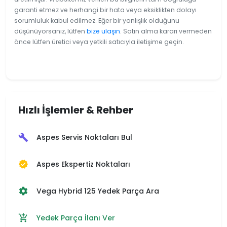
garanti etmez ve herhangi bir hata veya eksiklikten dolayı
sorumluluk kabul edilmez. Eğer bir yanlışlık olduğunu
düşünüyorsanız, lütfen
bize ulaşın
. Satın alma kararı vermeden
önce lütfen üretici veya yetkili satıcıyla iletişime geçin.
Hızlı İşlemler & Rehber
Aspes Servis Noktaları Bul
build
Aspes Ekspertiz Noktaları
verified
Vega Hybrid 125 Yedek Parça Ara
settings
Yedek Parça İlanı Ver
add_shopping_cart