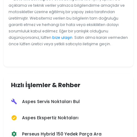
açıklama ve teknik veriler yalnızca bilgilendirme amaçlıdır ve
motosikletler üzerine eğitilmiş bir yapay zeka tarafından
üretilmiştir. Websitemiz verilen bu bilgilerin tam doğruluğu
garanti etmez ve herhangi bir hata veya eksiklikten dolayı
sorumluluk kabul edilmez. Eğer bir yanlışlık olduğunu
düşünüyorsanız, lütfen
bize ulaşın
. Satın alma kararı vermeden
önce lütfen üretici veya yetkili satıcıyla iletişime geçin.
Hızlı İşlemler & Rehber
Aspes Servis Noktaları Bul
build
Aspes Ekspertiz Noktaları
verified
Perseus Hybrid 150 Yedek Parça Ara
settings