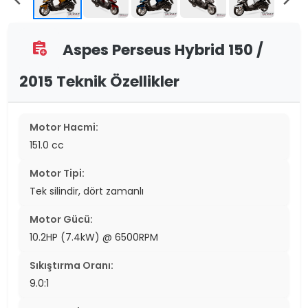
Aspes Perseus Hybrid 150 /
assignment_add
2015 Teknik Özellikler
Motor Hacmi:
151.0 cc
Motor Tipi:
Tek silindir, dört zamanlı
Motor Gücü:
10.2HP (7.4kW) @ 6500RPM
Sıkıştırma Oranı:
9.0:1