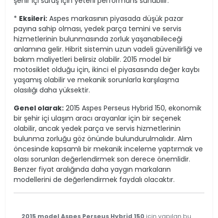
şehir içi sürüş için yeterli performans sunabilir.
*
Eksileri:
Aspes markasının piyasada düşük pazar
payına sahip olması, yedek parça temini ve servis
hizmetlerinin bulunmasında zorluk yaşanabileceği
anlamına gelir. Hibrit sistemin uzun vadeli güvenilirliği ve
bakım maliyetleri belirsiz olabilir. 2015 model bir
motosiklet olduğu için, ikinci el piyasasında değer kaybı
yaşamış olabilir ve mekanik sorunlarla karşılaşma
olasılığı daha yüksektir.
Genel olarak:
2015 Aspes Perseus Hybrid 150, ekonomik
bir şehir içi ulaşım aracı arayanlar için bir seçenek
olabilir, ancak yedek parça ve servis hizmetlerinin
bulunma zorluğu göz önünde bulundurulmalıdır. Alım
öncesinde kapsamlı bir mekanik inceleme yaptırmak ve
olası sorunları değerlendirmek son derece önemlidir.
Benzer fiyat aralığında daha yaygın markaların
modellerini de değerlendirmek faydalı olacaktır.
2015 model Aspes Perseus Hybrid 150
için yapılan bu