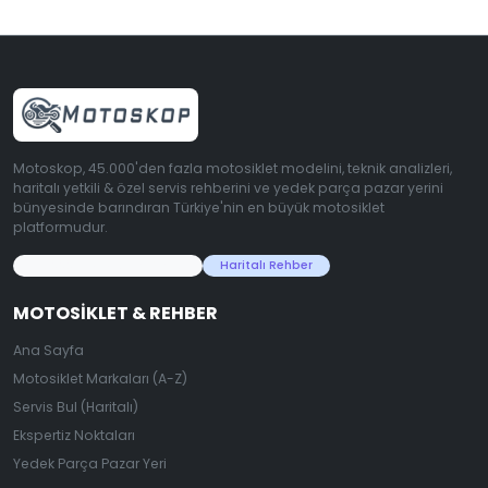
Motoskop, 45.000'den fazla motosiklet modelini, teknik analizleri,
haritalı yetkili & özel servis rehberini ve yedek parça pazar yerini
bünyesinde barındıran Türkiye'nin en büyük motosiklet
platformudur.
45.000+ Motosiklet Verisi
Haritalı Rehber
MOTOSIKLET & REHBER
Ana Sayfa
Motosiklet Markaları (A-Z)
Servis Bul (Haritalı)
Ekspertiz Noktaları
Yedek Parça Pazar Yeri