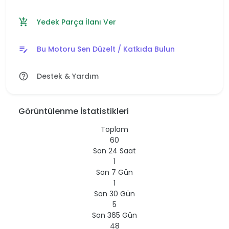
Yedek Parça İlanı Ver
add_shopping_cart
Bu Motoru Sen Düzelt / Katkıda Bulun
edit_note
Destek & Yardım
help_outline
Görüntülenme İstatistikleri
Toplam
60
Son 24 Saat
1
Son 7 Gün
1
Son 30 Gün
5
Son 365 Gün
48