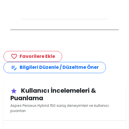
Favorilere Ekle
favorite_border
Bilgileri Düzenle / Düzeltme Öner
edit_note
Kullanıcı İncelemeleri &
star
Puanlama
Aspes Perseus Hybrid 150 sürüş deneyimleri ve kullanıcı
puanları