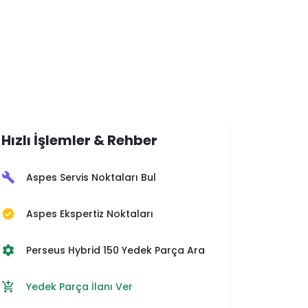
Hızlı İşlemler & Rehber
Aspes Servis Noktaları Bul
build
Aspes Ekspertiz Noktaları
verified
Perseus Hybrid 150 Yedek Parça Ara
settings
Yedek Parça İlanı Ver
add_shopping_cart