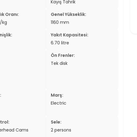
Kayış Tahrik
ık Oranı:
Genel Yükseklik:
/kg
1160 mm
işlik:
Yakıt Kapasitesi:
6.70 litre
Ön Frenler:
Tek disk
:
Marş:
Electric
trol:
Sele:
verhead Cams
2 persons