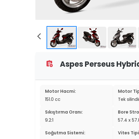
two_wheel
two_wheel
grid_vi
arrow_back_ios
sear
Aspes Perseus Hybrid 
assignment_add
Motor Hacmi:
Motor Tip
151.0 cc
Tek silind
Sıkıştırma Oranı:
Bore Stro
9.2:1
57.4 x 5
Soğutma Sistemi:
Vites Tipi