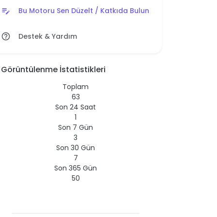
Bu Motoru Sen Düzelt / Katkıda Bulun
edit_note
Destek & Yardım
help_outline
Görüntülenme İstatistikleri
Toplam
63
Son 24 Saat
1
Son 7 Gün
3
Son 30 Gün
7
Son 365 Gün
50