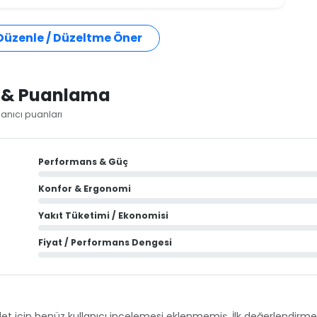
 Düzenle / Düzeltme Öner
i & Puanlama
lanıcı puanları
Performans & Güç
Konfor & Ergonomi
Yakıt Tüketimi / Ekonomisi
Fiyat / Performans Dengesi
et için henüz kullanıcı incelemesi eklenmemiş. İlk değerlendirmey