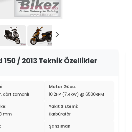
er
er
ew
arrow_forward_ios
ch
150 / 2013 Teknik Özellikler
i:
Motor Gücü:
ir, dört zamanlı
10.2HP (7.4kW) @ 6500RPM
ke:
Yakıt Sistemi:
7.8 mm
Karbüratör
:
Şanzıman: