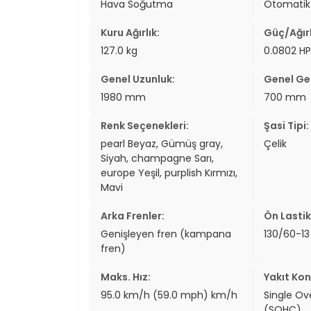
Hava Soğutma
Otomatik
Kuru Ağırlık:
Güç/Ağırl
127.0 kg
0.0802 HP
Genel Uzunluk:
Genel Gen
1980 mm
700 mm
Renk Seçenekleri:
Şasi Tipi:
pearl Beyaz, Gümüş gray,
Çelik
Siyah, champagne Sarı,
europe Yeşil, purplish Kırmızı,
Mavi
Arka Frenler:
Ön Lastik
Genişleyen fren (kampana
130/60-13
fren)
Maks. Hız:
Yakıt Kon
95.0 km/h (59.0 mph) km/h
Single O
(SOHC)