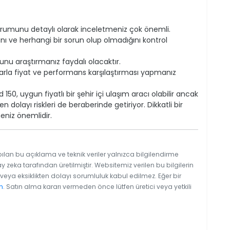
rumunu detaylı olarak inceletmeniz çok önemli.
ını ve herhangi bir sorun olup olmadığını kontrol
nu araştırmanız faydalı olacaktır.
'larla fiyat ve performans karşılaştırması yapmanız
50, uygun fiyatlı bir şehir içi ulaşım aracı olabilir ancak
 dolayı riskleri de beraberinde getiriyor. Dikkatli bir
niz önemlidir.
ılan bu açıklama ve teknik veriler yalnızca bilgilendirme
y zeka tarafından üretilmiştir. Websitemiz verilen bu bilgilerin
eya eksiklikten dolayı sorumluluk kabul edilmez. Eğer bir
n
. Satın alma kararı vermeden önce lütfen üretici veya yetkili