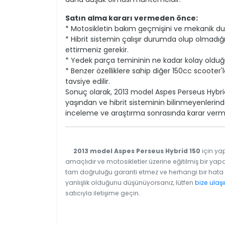
Satın alma kararı vermeden önce:
* Motosikletin bakım geçmişini ve mekanik du
* Hibrit sistemin çalışır durumda olup olmadığ
ettirmeniz gerekir.
* Yedek parça temininin ne kadar kolay olduğu
* Benzer özelliklere sahip diğer 150cc scooter
tavsiye edilir.
Sonuç olarak, 2013 model Aspes Perseus Hybrid 1
yaşından ve hibrit sisteminin bilinmeyenlerinden
inceleme ve araştırma sonrasında karar verme
2013 model Aspes Perseus Hybrid 150
için yap
amaçlıdır ve motosikletler üzerine eğitilmiş bir yapa
tam doğruluğu garanti etmez ve herhangi bir hata v
yanlışlık olduğunu düşünüyorsanız, lütfen
bize ulaşı
satıcıyla iletişime geçin.