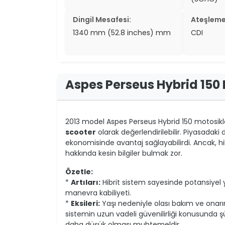
Dingil Mesafesi:
Ateşleme
1340 mm (52.8 inches) mm
CDI
Aspes Perseus Hybrid 150
2013 model Aspes Perseus Hybrid 150 motosikl
scooter
olarak değerlendirilebilir. Piyasadaki d
ekonomisinde avantaj sağlayabilirdi. Ancak, hibr
hakkında kesin bilgiler bulmak zor.
Özetle:
*
Artıları:
Hibrit sistem sayesinde potansiyel y
manevra kabiliyeti.
*
Eksileri:
Yaşı nedeniyle olası bakım ve onarım
sistemin uzun vadeli güvenilirliği konusunda 
daha düşük olması muhtemeldir.