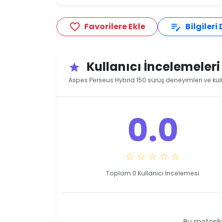
Favorilere Ekle
Bilgileri
favorite_border
edit_note
Kullanıcı İncelemeler
star
Aspes Perseus Hybrid 150 sürüş deneyimleri ve kul
0.0
☆ ☆ ☆ ☆ ☆
Toplam 0 Kullanıcı İncelemesi
Bu motosikl