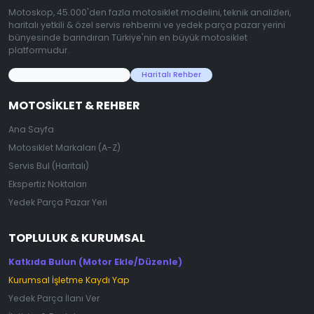
Motoskop, 45.000'den fazla motosiklet modelini, teknik analizleri,
haritalı yetkili & özel servis rehberini ve yedek parça pazar yerini
bünyesinde barındıran Türkiye'nin en büyük motosiklet
platformudur.
45.000+ Motosiklet Verisi
Haritalı Rehber
MOTOSIKLET & REHBER
Ana Sayfa
Motosiklet Markaları (A-Z)
Servis Bul (Haritalı)
Ekspertiz Noktaları
Yedek Parça Pazar Yeri
TOPLULUK & KURUMSAL
Katkıda Bulun (Motor Ekle/Düzenle)
Kurumsal İşletme Kaydı Yap
Yedek Parça İlanı Ver