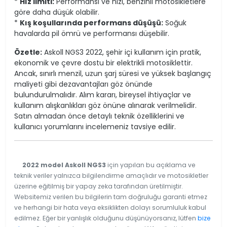
*
Hız limiti:
Performansı ve hızı, benzinli motosikletlere
göre daha düşük olabilir.
*
Kış koşullarında performans düşüşü:
Soğuk
havalarda pil ömrü ve performansı düşebilir.
Özetle:
Askoll NGS3 2022, şehir içi kullanım için pratik,
ekonomik ve çevre dostu bir elektrikli motosiklettir.
Ancak, sınırlı menzil, uzun şarj süresi ve yüksek başlangıç
maliyeti gibi dezavantajları göz önünde
bulundurulmalıdır. Alım kararı, bireysel ihtiyaçlar ve
kullanım alışkanlıkları göz önüne alınarak verilmelidir.
Satın almadan önce detaylı teknik özelliklerini ve
kullanıcı yorumlarını incelemeniz tavsiye edilir.
2022 model Askoll NGS3
için yapılan bu açıklama ve
teknik veriler yalnızca bilgilendirme amaçlıdır ve motosikletler
üzerine eğitilmiş bir yapay zeka tarafından üretilmiştir.
Websitemiz verilen bu bilgilerin tam doğruluğu garanti etmez
ve herhangi bir hata veya eksiklikten dolayı sorumluluk kabul
edilmez. Eğer bir yanlışlık olduğunu düşünüyorsanız, lütfen
bize