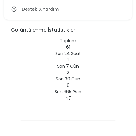
Destek & Yardım
help_outline
Görüntülenme İstatistikleri
Toplam
61
Son 24 Saat
1
Son 7 Gün
2
Son 30 Gün
6
Son 365 Gün
47