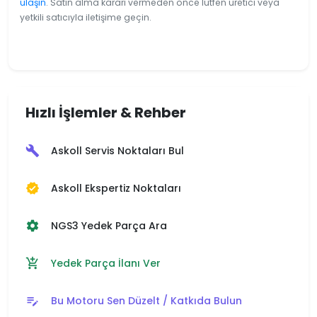
ulaşın
. Satın alma kararı vermeden önce lütfen üretici veya
yetkili satıcıyla iletişime geçin.
Hızlı İşlemler & Rehber
Askoll Servis Noktaları Bul
build
Askoll Ekspertiz Noktaları
verified
NGS3 Yedek Parça Ara
settings
Yedek Parça İlanı Ver
add_shopping_cart
Bu Motoru Sen Düzelt / Katkıda Bulun
edit_note