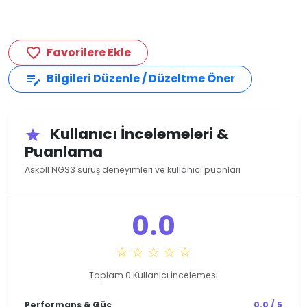
Favorilere Ekle
favorite_border
Bilgileri Düzenle / Düzeltme Öner
edit_note
Kullanıcı İncelemeleri &
star
Puanlama
Askoll NGS3 sürüş deneyimleri ve kullanıcı puanları
0.0
☆ ☆ ☆ ☆ ☆
Toplam 0 Kullanıcı İncelemesi
Performans & Güç
0.0 / 5