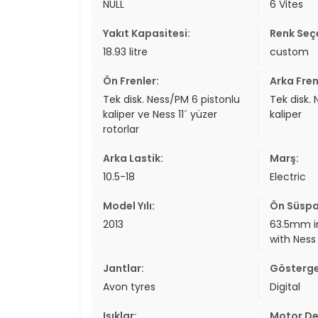
NULL
6 Vites
Yakıt Kapasitesi:
Renk Seçe
18.93 litre
custom
Ön Frenler:
Arka Fren
Tek disk. Ness/PM 6 pistonlu
Tek disk.
kaliper ve Ness 11´ yüzer
kaliper
rotorlar
Arka Lastik:
Marş:
10.5-18
Electric
Model Yılı:
Ön Süspa
2013
63.5mm in
with Ness 
Jantlar:
Gösterge
Avon tyres
Digital
Işıklar:
Motor De