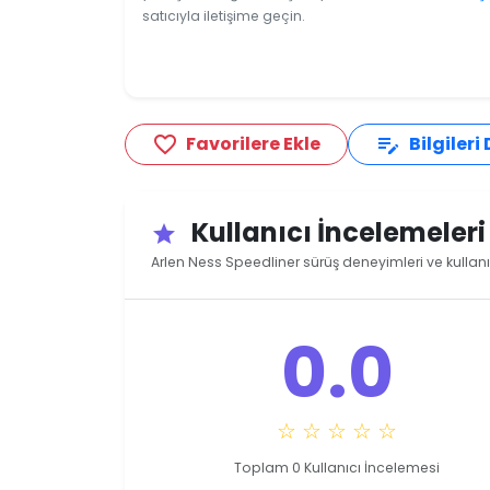
satıcıyla iletişime geçin.
Favorilere Ekle
Bilgileri
favorite_border
edit_note
Kullanıcı İncelemeler
star
Arlen Ness Speedliner sürüş deneyimleri ve kullanı
0.0
☆ ☆ ☆ ☆ ☆
Toplam 0 Kullanıcı İncelemesi