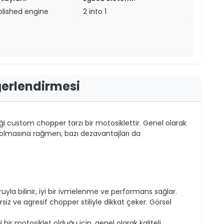
olished engine
2 into 1
ğerlendirmesi
iği custom chopper tarzı bir motosiklettir. Genel olarak
ip olmasına rağmen, bazı dezavantajları da
yla bilinir, iyi bir ivmelenme ve performans sağlar.
siz ve agresif chopper stiliyle dikkat çeker. Görsel
bir motosiklet olduğu için, genel olarak kaliteli