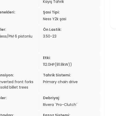
Kayış Tahrik
nekleri:
Şasi Tipi:
Ness Y2k şasi
ler:
Ön Lastik:
 Ness/PM 6 pistonlu
3.50-23
Etki:
112.0HP(81.8kW))
nsiyon:
Tahrik Sistemi:
verted front forks
Primary chain drive
solid billet trees
ler:
Debriyaj:
Rivera ´Pro-Clutch´
tayları:
Egzoz Sistemi: