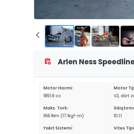
two_wheel
two_wheel
grid_vi
arrow_back_ios
sear
Arlen Ness Speedliner
assignment_add
Motor Hacmi:
Motor Tip
1851.9 cc
V2, dört 
Maks. Tork:
Sıkıştırm
168.1Nm (17.1kgf-m)
10.1:1
Yakıt Sistemi:
Vites Tipi