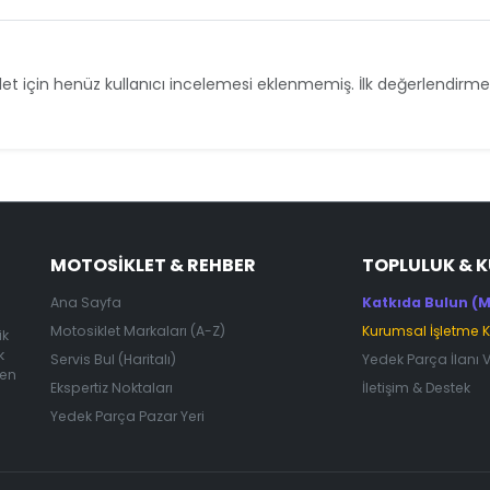
et için henüz kullanıcı incelemesi eklenmemiş. İlk değerlendirmey
MOTOSIKLET & REHBER
TOPLULUK & 
Ana Sayfa
Katkıda Bulun (M
Motosiklet Markaları (A-Z)
Kurumsal İşletme 
ik
k
Servis Bul (Haritalı)
Yedek Parça İlanı 
 en
Ekspertiz Noktaları
İletişim & Destek
Yedek Parça Pazar Yeri