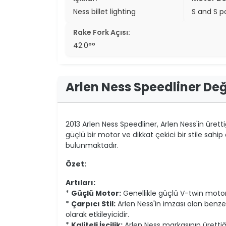
Ness billet lighting
S and S p
Rake Fork Açısı:
42.0°°
Arlen Ness Speedliner De
2013 Arlen Ness Speedliner, Arlen Ness'in ürett
güçlü bir motor ve dikkat çekici bir stile sah
bulunmaktadır.
Özet:
Artıları:
*
Güçlü Motor:
Genellikle güçlü V-twin motoru
*
Çarpıcı Stil:
Arlen Ness'in imzası olan benzer
olarak etkileyicidir.
*
Kaliteli İşçilik:
Arlen Ness markasının ürettiği 