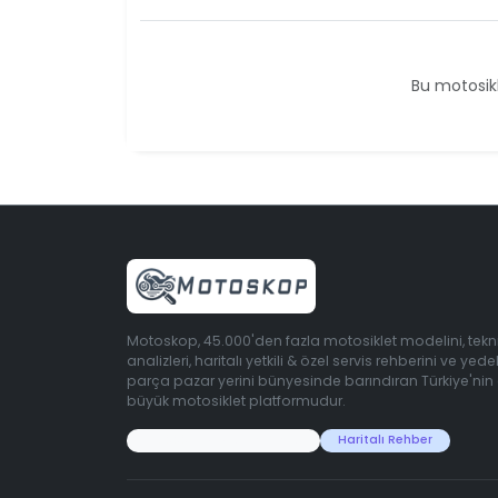
Bu motosikl
Motoskop, 45.000'den fazla motosiklet modelini, tekn
analizleri, haritalı yetkili & özel servis rehberini ve yede
parça pazar yerini bünyesinde barındıran Türkiye'nin
büyük motosiklet platformudur.
45.000+ Motosiklet Verisi
Haritalı Rehber