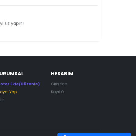
i siz yapın!
KURUMSAL
HESABIM
otor Ekle/Düzenle)
Giriş Yap
Kaydı Yap
Kayıt Ol
Ver