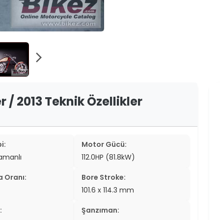
er
er
ew
arrow_forward_ios
ch
 / 2013 Teknik Özellikler
i:
Motor Gücü:
zamanlı
112.0HP (81.8kW)
a Oranı:
Bore Stroke:
101.6 x 114.3 mm
:
Şanzıman: