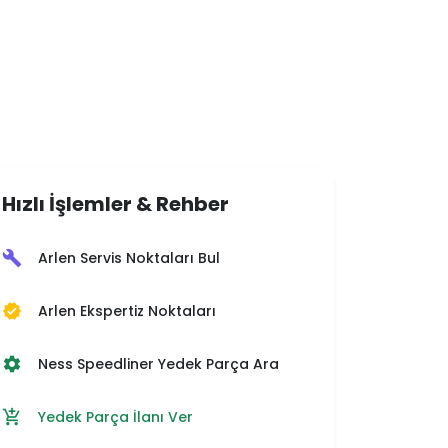
Hızlı İşlemler & Rehber
Arlen Servis Noktaları Bul
build
Arlen Ekspertiz Noktaları
verified
Ness Speedliner Yedek Parça Ara
settings
Yedek Parça İlanı Ver
add_shopping_cart