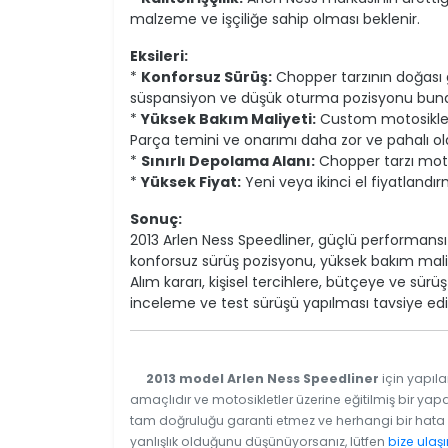
malzeme ve işçiliğe sahip olması beklenir.
Eksileri:
*
Konforsuz Sürüş:
Chopper tarzının doğası ge
süspansiyon ve düşük oturma pozisyonu buna 
*
Yüksek Bakım Maliyeti:
Custom motosikletl
Parça temini ve onarımı daha zor ve pahalı olab
*
Sınırlı Depolama Alanı:
Chopper tarzı motos
*
Yüksek Fiyat:
Yeni veya ikinci el fiyatlandırm
Sonuç:
2013 Arlen Ness Speedliner, güçlü performansı v
konforsuz sürüş pozisyonu, yüksek bakım maliy
Alım kararı, kişisel tercihlere, bütçeye ve sürü
inceleme ve test sürüşü yapılması tavsiye edil
2013 model Arlen Ness Speedliner
için yapıla
amaçlıdır ve motosikletler üzerine eğitilmiş bir yapa
tam doğruluğu garanti etmez ve herhangi bir hata v
yanlışlık olduğunu düşünüyorsanız, lütfen
bize ulaşı