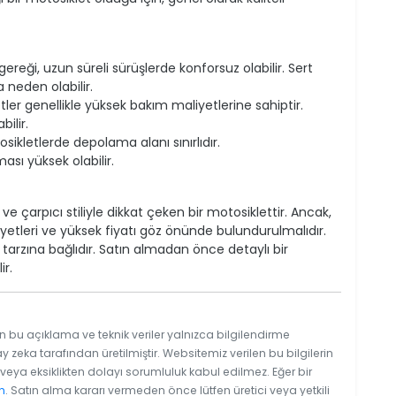
reği, uzun süreli sürüşlerde konforsuz olabilir. Sert
neden olabilir.
er genellikle yüksek bakım maliyetlerine sahiptir.
ilir.
ikletlerde depolama alanı sınırlıdır.
ası yüksek olabilir.
e çarpıcı stiliyle dikkat çeken bir motosiklettir. Ancak,
etleri ve yüksek fiyatı göz önünde bulundurulmalıdır.
ş tarzına bağlıdır. Satın almadan önce detaylı bir
ir.
n bu açıklama ve teknik veriler yalnızca bilgilendirme
y zeka tarafından üretilmiştir. Websitemiz verilen bu bilgilerin
eya eksiklikten dolayı sorumluluk kabul edilmez. Eğer bir
n
. Satın alma kararı vermeden önce lütfen üretici veya yetkili