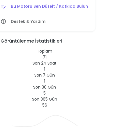
Bu Motoru Sen Düzelt / Katkıda Bulun
edit_note
Destek & Yardım
help_outline
Görüntülenme İstatistikleri
Toplam
71
Son 24 Saat
1
Son 7 Gün
1
Son 30 Gün
5
Son 365 Gün
56