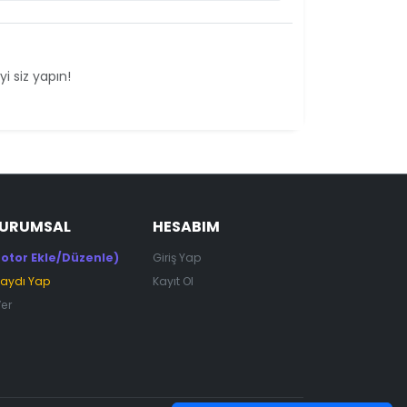
i siz yapın!
KURUMSAL
HESABIM
otor Ekle/Düzenle)
Giriş Yap
Kaydı Yap
Kayıt Ol
Ver