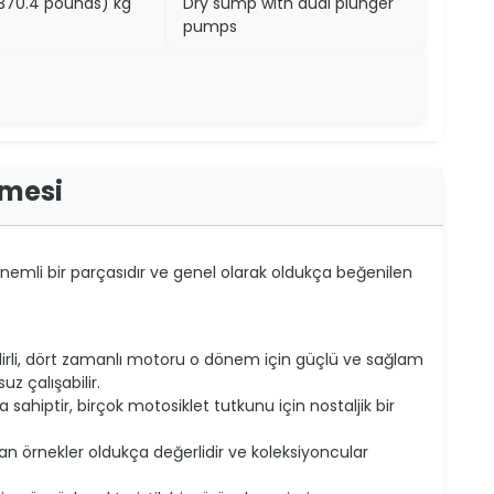
(370.4 pounds) kg
Dry sump with dual plunger
pumps
rmesi
n önemli bir parçasıdır ve genel olarak oldukça beğenilen
dirli, dört zamanlı motoru o dönem için güçlü ve sağlam
uz çalışabilir.
sahiptir, birçok motosiklet tutkunu için nostaljik bir
an örnekler oldukça değerlidir ve koleksiyoncular