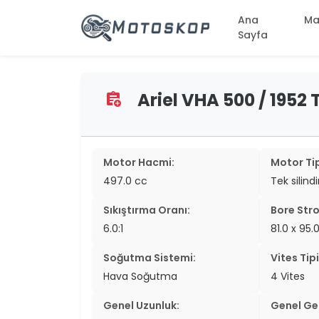
Ana
Ma
Sayfa
Ariel VHA 500 / 1952 T
assignment_add
two_wheel
two_wheel
two_wheel
Motor Hacmi:
Motor Tip
497.0 cc
Tek silind
two_wheel
Sıkıştırma Oranı:
Bore Stro
two_wheel
6.0:1
81.0 x 95
two_wheel
Soğutma Sistemi:
Vites Tipi
two_wheel
Hava Soğutma
4 Vites
two_wheel
Genel Uzunluk:
Genel Gen