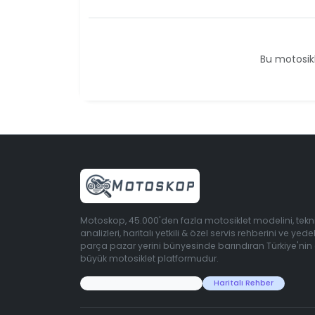
Bu motosikl
Motoskop, 45.000'den fazla motosiklet modelini, tekn
analizleri, haritalı yetkili & özel servis rehberini ve yede
parça pazar yerini bünyesinde barındıran Türkiye'nin
büyük motosiklet platformudur.
45.000+ Motosiklet Verisi
Haritalı Rehber