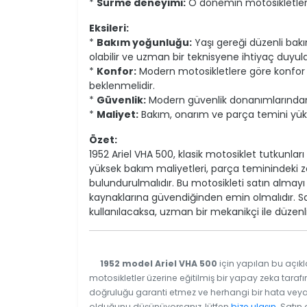
*
Sürme deneyimi:
O dönemin motosikletlerin
Eksileri:
*
Bakım yoğunluğu:
Yaşı gereği düzenli bak
olabilir ve uzman bir teknisyene ihtiyaç duyulab
*
Konfor:
Modern motosikletlere göre konfor s
beklenmelidir.
*
Güvenlik:
Modern güvenlik donanımlarından y
*
Maliyet:
Bakım, onarım ve parça temini yükse
Özet:
1952 Ariel VHA 500, klasik motosiklet tutkunları
yüksek bakım maliyetleri, parça teminindeki z
bulundurulmalıdır. Bu motosikleti satın almay
kaynaklarına güvendiğinden emin olmalıdır. Sa
kullanılacaksa, uzman bir mekanikçi ile düzenli
1952 model Ariel VHA 500
için yapılan bu açıkl
motosikletler üzerine eğitilmiş bir yapay zeka tarafı
doğruluğu garanti etmez ve herhangi bir hata veya e
olduğunu düşünüyorsanız, lütfen
bize ulaşın
. Satın