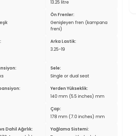
13.25 litre
er
Ön Frenler:
er
eşik
Genişleyen fren (kampana
freni)
ew
:
Arka Lastik:
ch
3.25-19
nsiyon:
Sele:
ks
Single or dual seat
pansiyon:
Yerden Yükseklik:
140 mm (5.5 inches) mm
Çap:
178 mm (7.0 inches) mm
s Dahil Ağırlık:
Yağlama Sistemi: