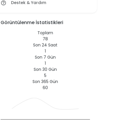
Destek & Yardım
help_outline
Görüntülenme İstatistikleri
Toplam
78
Son 24 Saat
1
Son 7 Gün
1
Son 30 Gün
5
Son 365 Gün
60