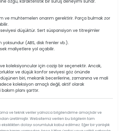
e özgü, karakteristik bir sürüş deneyimi sunar.
ım ve muhtemelen onarım gerektirir. Parça bulmak zor
ilir.
eviyesi düşüktür. Sert süspansiyon ve titreşimler
oksundur (ABS, disk frenler vb.).
k maliyetlere yol açabilir.
 ve koleksiyoncular için cazip bir seçenektir. Ancak,
orluklar ve düşük konfor seviyesi göz önünde
ı düşünen biri, mekanik becerilerine, zamanına ve mali
dece koleksiyon amaçlı değil, aktif olarak
 bakım planı şarttır.
ama ve teknik veriler yalnızca bilgilendirme amaçlıdır ve
ndan üretilmiştir. Websitemiz verilen bu bilgilerin tam
ksiklikten dolayı sorumluluk kabul edilmez. Eğer bir yanlışlık
 alma kararı vermeden önce lütfen üretici veya yetkili satıcıyla