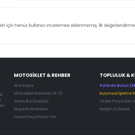
et için henüz kullanıcı incelemesi eklenmemiş. İlk değerlendirmey
MOTOSIKLET & REHBER
TOPLULUK & 
Ana Sayfa
Katkıda Bulun (M
Motosiklet Markaları (A-Z)
Kurumsal İşletme 
ik
k
Servis Bul (Haritalı)
Yedek Parça İlanı 
 en
Ekspertiz Noktaları
İletişim & Destek
Yedek Parça Pazar Yeri