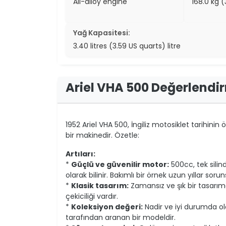
All-alloy engine
168.0 kg 
Yağ Kapasitesi:
3.40 litres (3.59 US quarts) litre
Ariel VHA 500 Değerlendi
1952 Ariel VHA 500, İngiliz motosiklet tarihini
bir makinedir. Özetle:
Artıları:
*
Güçlü ve güvenilir motor:
500cc, tek silin
olarak bilinir. Bakımlı bir örnek uzun yıllar soruns
*
Klasik tasarım:
Zamansız ve şık bir tasarıma 
çekiciliği vardır.
*
Koleksiyon değeri:
Nadir ve iyi durumda ol
tarafından aranan bir modeldir.