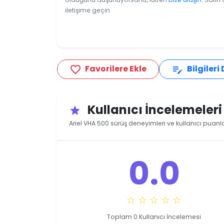
iletişime geçin.
Favorilere Ekle
Bilgileri
favorite_border
edit_note
Kullanıcı İncelemeler
star
Ariel VHA 500 sürüş deneyimleri ve kullanıcı puanla
0.0
☆ ☆ ☆ ☆ ☆
Toplam 0 Kullanıcı İncelemesi