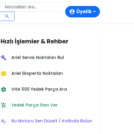
Üyelik
account_circle
search
login
person_add
Hızlı İşlemler & Rehber
storefront
Ariel Servis Noktaları Bul
build
Ariel Ekspertiz Noktaları
verified
VHA 500 Yedek Parça Ara
settings
Yedek Parça İlanı Ver
add_shopping_cart
Bu Motoru Sen Düzelt / Katkıda Bulun
edit_note