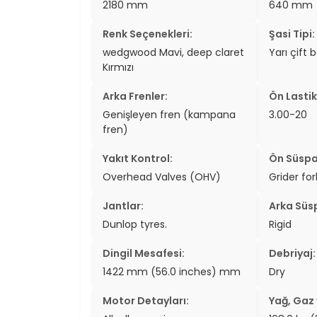
2180 mm
640 mm
two_wheel
Renk Seçenekleri:
Şasi Tipi:
two_wheel
wedgwood Mavi, deep claret
Yarı çift b
Kırmızı
grid_vi
Arka Frenler:
Ön Lastik
sear
Genişleyen fren (kampana
3.00-20
fren)
Yakıt Kontrol:
Ön Süspa
Overhead Valves (OHV)
Grider for
Jantlar:
Arka Süs
Dunlop tyres.
Rigid
Dingil Mesafesi:
Debriyaj:
1422 mm (56.0 inches) mm
Dry
Motor Detayları:
Yağ, Gaz v