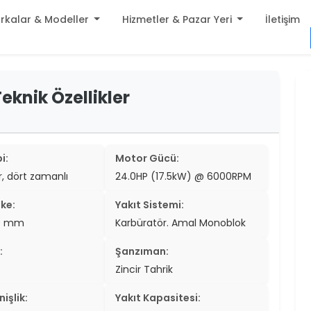
rkalar & Modeller
Hizmetler & Pazar Yeri
İletişim
build
eknik Özellikler
er
settings
er
add_circle
er
i:
Motor Gücü:
ir, dört zamanlı
24.0HP (17.5kW) @ 6000RPM
er
ke:
Yakıt Sistemi:
er
.0 mm
Karbüratör. Amal Monoblok
er
:
Şanzıman:
er
Zincir Tahrik
er
işlik:
Yakıt Kapasitesi: