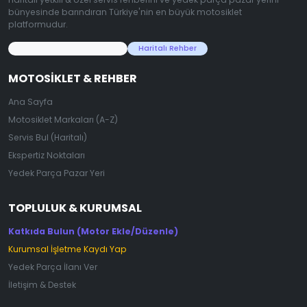
bünyesinde barındıran Türkiye'nin en büyük motosiklet
platformudur.
45.000+ Motosiklet Verisi
Haritalı Rehber
MOTOSIKLET & REHBER
Ana Sayfa
Motosiklet Markaları (A-Z)
Servis Bul (Haritalı)
Ekspertiz Noktaları
Yedek Parça Pazar Yeri
TOPLULUK & KURUMSAL
Katkıda Bulun (Motor Ekle/Düzenle)
Kurumsal İşletme Kaydı Yap
Yedek Parça İlanı Ver
İletişim & Destek