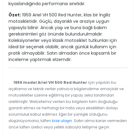
kıyaslandığında performansı sınırlıdır.
Özet:
1959 Ariel VH 500 Red Hunter, klas bir İngiliz
motosikletidir. Güçlü, dayanıklı ve araziye uygun
yapısıyla bilinir. Ancak yaşı ve buna bağlı bakım
gereksinimleri göz önünde bulundurulmalıdır.
Koleksiyonerler veya klasik motosiklet tutkunları için
ideal bir seçenek olabilir, ancak günlük kullanım için
pratik olmayabilir. Satın almadan önce kapsamlı bir
inceleme yaptırmak elzemdir.
1959 model Ariel VH 500 Red Hunter
için yapılan bu
açıklama ve teknik veriler yalnızca bilgilendirme amaçlıdır ve
motosikletler üzerine eğitilmiş bir yapay zeka tarafından
üretilmiştir. Websitemiz verilen bu bilgilerin tam doğruluğu
garanti etmez ve herhangi bir hata veya eksiklikten dolayı
sorumluluk kabul edilmez. Eğer bir yanlışlık olduğunu
düşünüyorsanız, lütfen
bize ulaşın
. Satın alma kararı vermeden
önce lütfen üretici veya yetkili satıcıyla iletişime geçin.