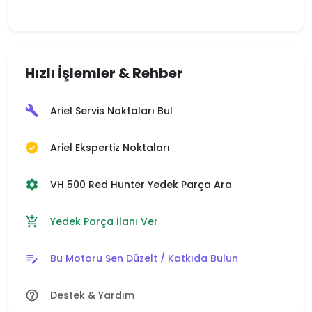
Hızlı İşlemler & Rehber
Ariel Servis Noktaları Bul
build
Ariel Ekspertiz Noktaları
verified
VH 500 Red Hunter Yedek Parça Ara
settings
Yedek Parça İlanı Ver
add_shopping_cart
Bu Motoru Sen Düzelt / Katkıda Bulun
edit_note
Destek & Yardım
help_outline