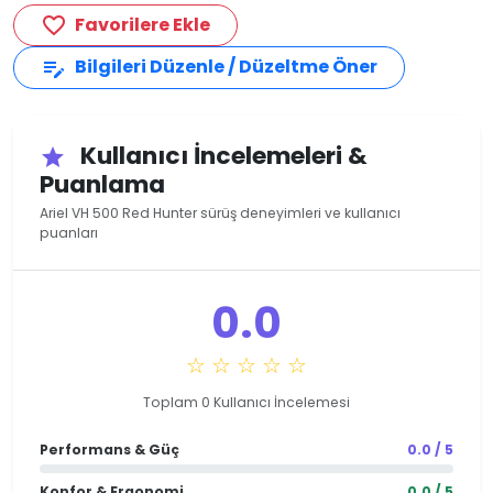
Favorilere Ekle
favorite_border
Bilgileri Düzenle / Düzeltme Öner
edit_note
Kullanıcı İncelemeleri &
star
Puanlama
Ariel VH 500 Red Hunter sürüş deneyimleri ve kullanıcı
puanları
0.0
☆ ☆ ☆ ☆ ☆
Toplam 0 Kullanıcı İncelemesi
Performans & Güç
0.0 / 5
Konfor & Ergonomi
0.0 / 5