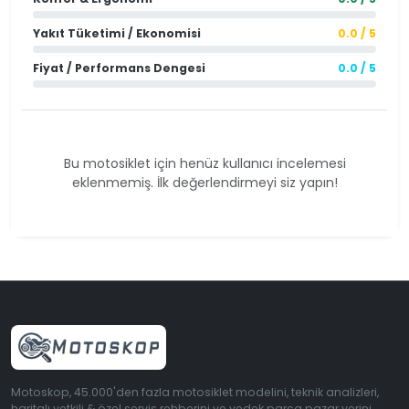
Yakıt Tüketimi / Ekonomisi
0.0 / 5
Fiyat / Performans Dengesi
0.0 / 5
Bu motosiklet için henüz kullanıcı incelemesi
eklenmemiş. İlk değerlendirmeyi siz yapın!
Motoskop, 45.000'den fazla motosiklet modelini, teknik analizleri,
haritalı yetkili & özel servis rehberini ve yedek parça pazar yerini