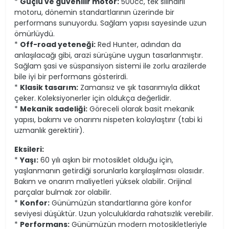
*
Güçlü ve güvenilir motor:
500cc, tek silindirli
motoru, dönemin standartlarının üzerinde bir
performans sunuyordu. Sağlam yapısı sayesinde uzun
ömürlüydü.
*
Off-road yeteneği:
Red Hunter, adından da
anlaşılacağı gibi, arazi sürüşüne uygun tasarlanmıştır.
Sağlam şasi ve süspansiyon sistemi ile zorlu arazilerde
bile iyi bir performans gösterirdi.
*
Klasik tasarım:
Zamansız ve şık tasarımıyla dikkat
çeker. Koleksiyonerler için oldukça değerlidir.
*
Mekanik sadeliği:
Göreceli olarak basit mekanik
yapısı, bakımı ve onarımı nispeten kolaylaştırır (tabi ki
uzmanlık gerektirir).
Eksileri:
*
Yaşı:
60 yılı aşkın bir motosiklet olduğu için,
yaşlanmanın getirdiği sorunlarla karşılaşılması olasıdır.
Bakım ve onarım maliyetleri yüksek olabilir. Orijinal
parçalar bulmak zor olabilir.
*
Konfor:
Günümüzün standartlarına göre konfor
seviyesi düşüktür. Uzun yolculuklarda rahatsızlık verebilir.
*
Performans:
Günümüzün modern motosikletleriyle