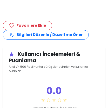
Favorilere Ekle
favorite_border
Bilgileri Düzenle / Düzeltme Öner
edit_note
Kullanıcı İncelemeleri &
star
Puanlama
Ariel VH 500 Red Hunter sürüş deneyimleri ve kullanıcı
puanları
0.0
☆ ☆ ☆ ☆ ☆