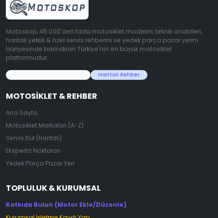
Motoskop, 45.000'den fazla motosiklet modelini, teknik analizleri,
haritalı yetkili & özel servis rehberini ve yedek parça pazar yerini
bünyesinde barındıran Türkiye'nin en büyük motosiklet
platformudur.
45.000+ Motosiklet Verisi
Haritalı Rehber
MOTOSIKLET & REHBER
Ana Sayfa
Motosiklet Markaları (A-Z)
Servis Bul (Haritalı)
Ekspertiz Noktaları
Yedek Parça Pazar Yeri
TOPLULUK & KURUMSAL
Katkıda Bulun (Motor Ekle/Düzenle)
Kurumsal İşletme Kaydı Yap