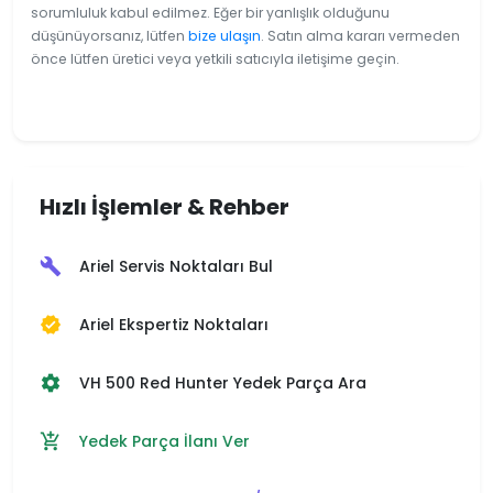
sorumluluk kabul edilmez. Eğer bir yanlışlık olduğunu
düşünüyorsanız, lütfen
bize ulaşın
. Satın alma kararı vermeden
önce lütfen üretici veya yetkili satıcıyla iletişime geçin.
Hızlı İşlemler & Rehber
Ariel Servis Noktaları Bul
build
Ariel Ekspertiz Noktaları
verified
VH 500 Red Hunter Yedek Parça Ara
settings
Yedek Parça İlanı Ver
add_shopping_cart