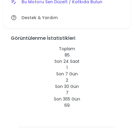
Bu Motoru Sen Düzelt / Katkıda Bulun
edit_note
Destek & Yardım
help_outline
Görüntülenme İstatistikleri
Toplam
85
Son 24 Saat
1
Son 7 Gün
2
Son 30 Gün
7
Son 365 Gün
69