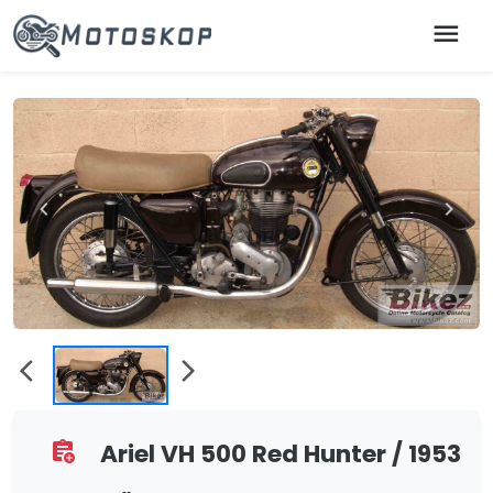
menu
chevron_left
chevron_right
arrow_back_ios
arrow_forward_ios
Ariel VH 500 Red Hunter / 1953
assignment_add