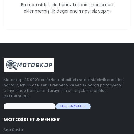
Bu motosiklet için henüz kullanıcı incelemesi
eklenmemiş. İlk değerlendirmeyi siz yapın!
Motoskop, 45.000'den fazla motosiklet modelini, teknik analizleri,
haritalı yetkili & özel servis rehberini ve yedek parça pazar yerini
bünyesinde barındıran Türkiye'nin en büyük motosiklet
platformudur.
45.000+ Motosiklet Verisi
Haritalı Rehber
MOTOSIKLET & REHBER
Ana Sayfa