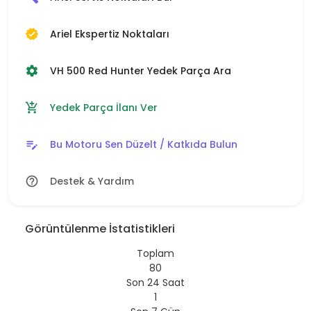
Ariel Ekspertiz Noktaları
verified
VH 500 Red Hunter Yedek Parça Ara
settings
Yedek Parça İlanı Ver
add_shopping_cart
Bu Motoru Sen Düzelt / Katkıda Bulun
edit_note
Destek & Yardım
help_outline
Görüntülenme İstatistikleri
Toplam
80
Son 24 Saat
1