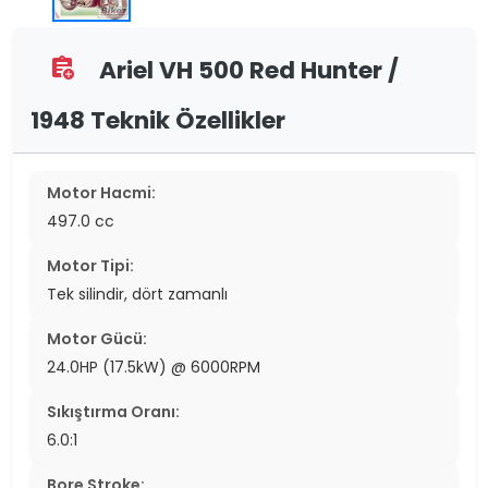
Ariel VH 500 Red Hunter /
assignment_add
1948 Teknik Özellikler
Motor Hacmi:
497.0 cc
Motor Tipi:
Tek silindir, dört zamanlı
Motor Gücü:
24.0HP (17.5kW) @ 6000RPM
Sıkıştırma Oranı:
6.0:1
Bore Stroke: