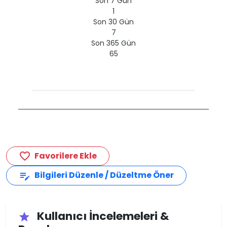
Son 7 Gün
1
Son 30 Gün
7
Son 365 Gün
65
Favorilere Ekle
favorite_border
Bilgileri Düzenle / Düzeltme Öner
edit_note
Kullanıcı İncelemeleri &
star