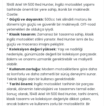
1948 Ariel VH 500 Red Hunter, İngiliz motosiklet yapımı
tarihinde önemli bir yere sahip, ikonik bir makinedir.
Özetle:
*
Güçlü ve dayanıklı:
500cc tek silindirli motoru ile
dönemi için güçlü ve güvenilir bir makineydi. Off-road
yetenekleri de oldukça iyiydi.
*
Klasik tasarım:
Zamansız bir tasarıma sahip, klasik
İngiliz motosiklet stilini yansıtır. Red Hunter ismi de bu
güçlü ve maceracı imajını pekiştirir.
*
Koleksiyon değeri yüksek:
Yaşı ve nadirliği
nedeniyle, günümüzde değerli bir koleksiyon parçasıdır.
Bakımı ve onarımı uzmanlık gerektirebilir ve maliyetli
olabilir.
*
Kullanım zorluğu:
Modern motosikletlere göre daha
az konforlu ve daha zahmetli bir sürüş deneyimi sunar.
Teknik bilgisi olan bir kullanıcı gerektirebilir.
*
Tarihi önemi:
İngiliz motosiklet tarihinin bir parçası
olarak, dönemin teknolojisini ve tasarımını temsil eder.
Sonuç olarak, 1948 Ariel VH 500 Red Hunter, tarihi önemi,
klasik tasarımı ve koleksiyon değeriyle dikkat çeken,
ancak bakımı ve kullanımı zorlu bir motosiklettir. Bir