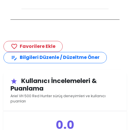
Favorilere Ekle
favorite_border
Bilgileri Düzenle / Düzeltme Öner
edit_note
Kullanıcı İncelemeleri &
star
Puanlama
Ariel VH 500 Red Hunter sürüş deneyimleri ve kullanıcı
puanları
0.0