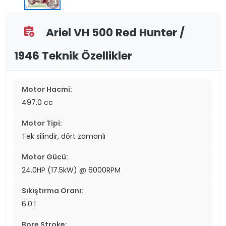
Ariel VH 500 Red Hunter /
assignment_add
1946 Teknik Özellikler
Motor Hacmi:
497.0 cc
Motor Tipi:
Tek silindir, dört zamanlı
Motor Gücü:
24.0HP (17.5kW) @ 6000RPM
Sıkıştırma Oranı:
6.0:1
Bore Stroke: