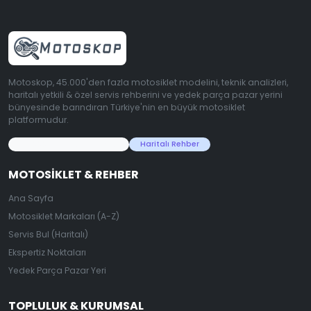
Motoskop, 45.000'den fazla motosiklet modelini, teknik analizleri,
haritalı yetkili & özel servis rehberini ve yedek parça pazar yerini
bünyesinde barındıran Türkiye'nin en büyük motosiklet
platformudur.
45.000+ Motosiklet Verisi
Haritalı Rehber
MOTOSIKLET & REHBER
Ana Sayfa
Motosiklet Markaları (A-Z)
Servis Bul (Haritalı)
Ekspertiz Noktaları
Yedek Parça Pazar Yeri
TOPLULUK & KURUMSAL