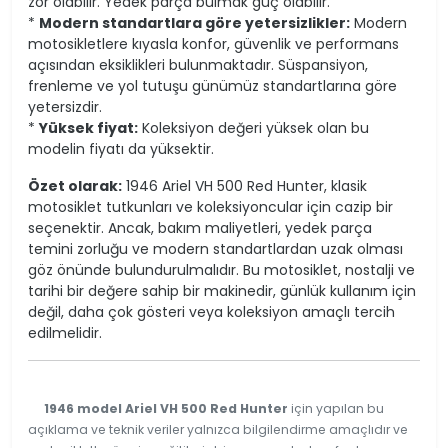
zor olabilir. Yedek parça bulmak güç olabilir.
*
Modern standartlara göre yetersizlikler:
Modern
motosikletlere kıyasla konfor, güvenlik ve performans
açısından eksiklikleri bulunmaktadır. Süspansiyon,
frenleme ve yol tutuşu günümüz standartlarına göre
yetersizdir.
*
Yüksek fiyat:
Koleksiyon değeri yüksek olan bu
modelin fiyatı da yüksektir.
Özet olarak:
1946 Ariel VH 500 Red Hunter, klasik
motosiklet tutkunları ve koleksiyoncular için cazip bir
seçenektir. Ancak, bakım maliyetleri, yedek parça
temini zorluğu ve modern standartlardan uzak olması
göz önünde bulundurulmalıdır. Bu motosiklet, nostalji ve
tarihi bir değere sahip bir makinedir, günlük kullanım için
değil, daha çok gösteri veya koleksiyon amaçlı tercih
edilmelidir.
1946 model Ariel VH 500 Red Hunter
için yapılan bu
açıklama ve teknik veriler yalnızca bilgilendirme amaçlıdır ve