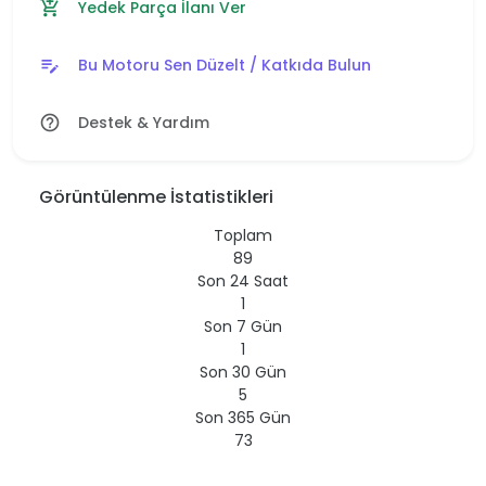
Yedek Parça İlanı Ver
add_shopping_cart
Bu Motoru Sen Düzelt / Katkıda Bulun
edit_note
Destek & Yardım
help_outline
Görüntülenme İstatistikleri
Toplam
89
Son 24 Saat
1
Son 7 Gün
1
Son 30 Gün
5
Son 365 Gün
73