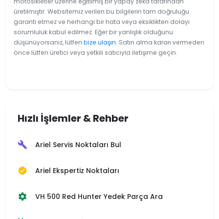
motosikletler üzerine eğitilmiş bir yapay zeka tarafından
üretilmiştir. Websitemiz verilen bu bilgilerin tam doğruluğu
garanti etmez ve herhangi bir hata veya eksiklikten dolayı
sorumluluk kabul edilmez. Eğer bir yanlışlık olduğunu
düşünüyorsanız, lütfen
bize ulaşın
. Satın alma kararı vermeden
önce lütfen üretici veya yetkili satıcıyla iletişime geçin.
Hızlı İşlemler & Rehber
Ariel Servis Noktaları Bul
build
Ariel Ekspertiz Noktaları
verified
VH 500 Red Hunter Yedek Parça Ara
settings