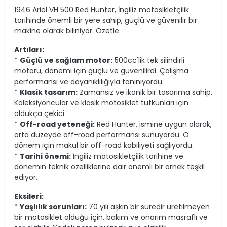
1946 Ariel VH 500 Red Hunter, İngiliz motosikletçilik
tarihinde önemli bir yere sahip, güçlü ve güvenilir bir
makine olarak biliniyor. Özetle:
Artıları:
*
Güçlü ve sağlam motor:
500cc'lik tek silindirli
motoru, dönemi için güçlü ve güvenilirdi. Çalışma
performansı ve dayanıklılığıyla tanınıyordu.
*
Klasik tasarım:
Zamansız ve ikonik bir tasarıma sahip.
Koleksiyoncular ve klasik motosiklet tutkunları için
oldukça çekici.
*
Off-road yeteneği:
Red Hunter, ismine uygun olarak,
orta düzeyde off-road performansı sunuyordu. O
dönem için makul bir off-road kabiliyeti sağlıyordu.
*
Tarihi önemi:
İngiliz motosikletçilik tarihine ve
dönemin teknik özelliklerine dair önemli bir örnek teşkil
ediyor.
Eksileri:
*
Yaşlılık sorunları:
70 yılı aşkın bir süredir üretilmeyen
bir motosiklet olduğu için, bakım ve onarım masraflı ve