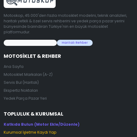
Motoskop, 45.000'den fazla motosiklet modelini, teknik analizleri,
haritalı yetkili & özel servis rehberini ve yedek parça pazar yerini
bünyesinde barındıran Türkiye'nin en büyük motosiklet
platformudur.
45.000+ Motosiklet Verisi
Haritalı Rehber
MOTOSIKLET & REHBER
Ana Sayfa
Motosiklet Markaları (A-Z)
Servis Bul (Haritalı)
Ekspertiz Noktaları
Yedek Parça Pazar Yeri
TOPLULUK & KURUMSAL
Katkıda Bulun (Motor Ekle/Düzenle)
Kurumsal İşletme Kaydı Yap