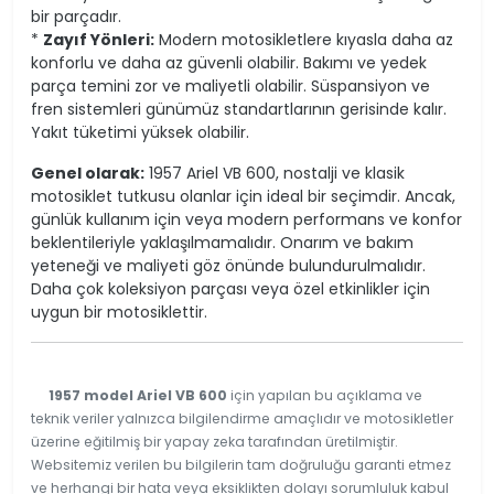
bir parçadır.
*
Zayıf Yönleri:
Modern motosikletlere kıyasla daha az
konforlu ve daha az güvenli olabilir. Bakımı ve yedek
parça temini zor ve maliyetli olabilir. Süspansiyon ve
fren sistemleri günümüz standartlarının gerisinde kalır.
Yakıt tüketimi yüksek olabilir.
Genel olarak:
1957 Ariel VB 600, nostalji ve klasik
motosiklet tutkusu olanlar için ideal bir seçimdir. Ancak,
günlük kullanım için veya modern performans ve konfor
beklentileriyle yaklaşılmamalıdır. Onarım ve bakım
yeteneği ve maliyeti göz önünde bulundurulmalıdır.
Daha çok koleksiyon parçası veya özel etkinlikler için
uygun bir motosiklettir.
1957 model Ariel VB 600
için yapılan bu açıklama ve
teknik veriler yalnızca bilgilendirme amaçlıdır ve motosikletler
üzerine eğitilmiş bir yapay zeka tarafından üretilmiştir.
Websitemiz verilen bu bilgilerin tam doğruluğu garanti etmez
ve herhangi bir hata veya eksiklikten dolayı sorumluluk kabul