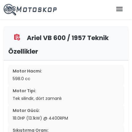
menu
Ariel VB 600 / 1957 Teknik
assignment_add
Özellikler
Motor Hacmi:
598.0 cc
Motor Tipi:
Tek silindir, dört zamanlı
Motor Gücü:
18.0HP (13.1kW) @ 4400RPM
Sıkıştırma Oranı: