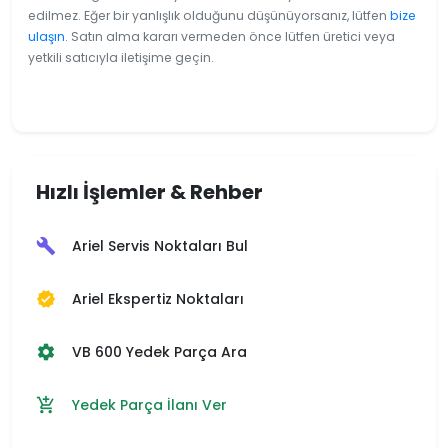
edilmez. Eğer bir yanlışlık olduğunu düşünüyorsanız, lütfen
bize
ulaşın
. Satın alma kararı vermeden önce lütfen üretici veya
yetkili satıcıyla iletişime geçin.
Hızlı İşlemler & Rehber
Ariel Servis Noktaları Bul
build
Ariel Ekspertiz Noktaları
verified
VB 600 Yedek Parça Ara
settings
Yedek Parça İlanı Ver
add_shopping_cart