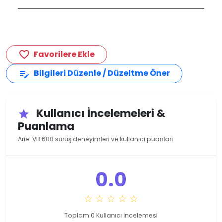
Favorilere Ekle
favorite_border
Bilgileri Düzenle / Düzeltme Öner
edit_note
Kullanıcı İncelemeleri &
star
Puanlama
Ariel VB 600 sürüş deneyimleri ve kullanıcı puanları
0.0
☆ ☆ ☆ ☆ ☆
Toplam 0 Kullanıcı İncelemesi