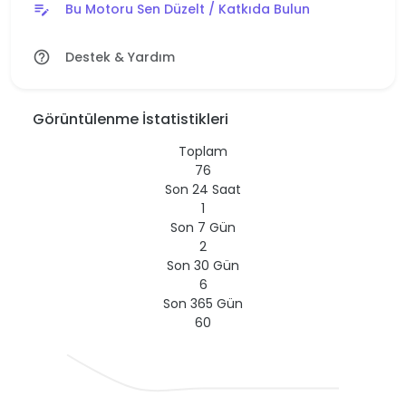
Bu Motoru Sen Düzelt / Katkıda Bulun
edit_note
Destek & Yardım
help_outline
Görüntülenme İstatistikleri
Toplam
76
Son 24 Saat
1
Son 7 Gün
2
Son 30 Gün
6
Son 365 Gün
60