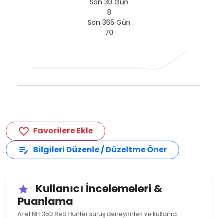
Son 30 Gün
8
Son 365 Gün
70
Favorilere Ekle
favorite_border
Bilgileri Düzenle / Düzeltme Öner
edit_note
Kullanıcı İncelemeleri &
star
Puanlama
Ariel NH 350 Red Hunter sürüş deneyimleri ve kullanıcı