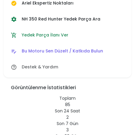
Ariel Ekspertiz Noktaları
verified
NH 350 Red Hunter Yedek Parça Ara
settings
Yedek Parça İlanı Ver
add_shopping_cart
Bu Motoru Sen Düzelt / Katkıda Bulun
edit_note
Destek & Yardım
help_outline
Görüntülenme İstatistikleri
Toplam
85
Son 24 Saat
2
Son 7 Gün
3