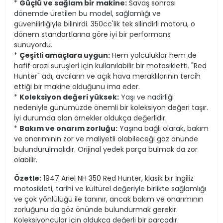
*
Güçlü ve sağlam bir makine:
Savaş sonrası
dönemde üretilen bu model, sağlamlığı ve
güvenilirliğiyle bilinirdi. 350cc'lik tek silindirli motoru, o
dönem standartlarına göre iyi bir performans
sunuyordu.
*
Çeşitli amaçlara uygun:
Hem yolculuklar hem de
hafif arazi sürüşleri için kullanılabilir bir motosikletti. "Red
Hunter" adı, avcıların ve açık hava meraklılarının tercih
ettiği bir makine olduğunu ima eder.
*
Koleksiyon değeri yüksek:
Yaşı ve nadirliği
nedeniyle günümüzde önemli bir koleksiyon değeri taşır.
İyi durumda olan örnekler oldukça değerlidir.
*
Bakım ve onarım zorluğu:
Yaşına bağlı olarak, bakım
ve onarımının zor ve maliyetli olabileceği göz önünde
bulundurulmalıdır. Orijinal yedek parça bulmak da zor
olabilir.
Özetle:
1947 Ariel NH 350 Red Hunter, klasik bir İngiliz
motosikleti, tarihi ve kültürel değeriyle birlikte sağlamlığı
ve çok yönlülüğü ile tanınır, ancak bakım ve onarımının
zorluğunu da göz önünde bulundurmak gerekir.
Koleksiyoncular için oldukça değerli bir parçadır.