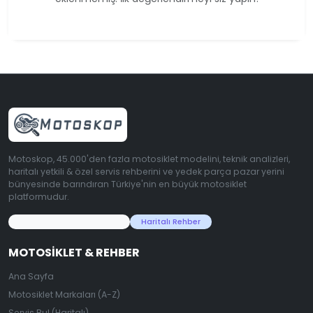
Motoskop, 45.000'den fazla motosiklet modelini, teknik analizleri,
haritalı yetkili & özel servis rehberini ve yedek parça pazar yerini
bünyesinde barındıran Türkiye'nin en büyük motosiklet
platformudur.
45.000+ Motosiklet Verisi
Haritalı Rehber
MOTOSIKLET & REHBER
Ana Sayfa
Motosiklet Markaları (A-Z)
Servis Bul (Haritalı)