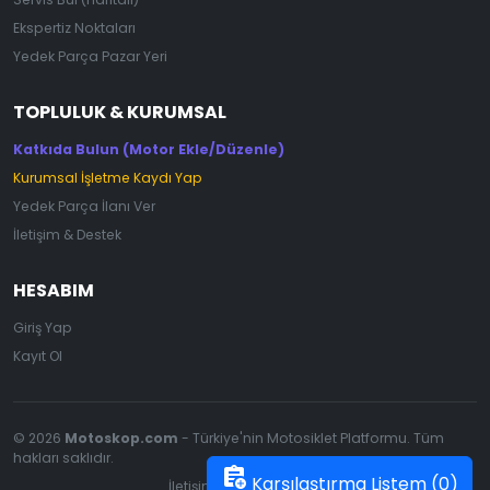
Ekspertiz Noktaları
Yedek Parça Pazar Yeri
TOPLULUK & KURUMSAL
Katkıda Bulun (Motor Ekle/Düzenle)
Kurumsal İşletme Kaydı Yap
Yedek Parça İlanı Ver
İletişim & Destek
HESABIM
Giriş Yap
Kayıt Ol
© 2026
Motoskop.com
- Türkiye'nin Motosiklet Platformu. Tüm
hakları saklıdır.
assignment_add
Karşılaştırma Listem (
0
)
İletişim
|
Gizlilik Politikası