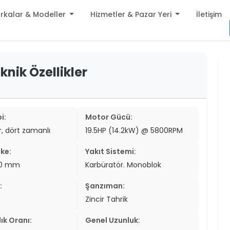
rkalar & Modeller
Hizmetler & Pazar Yeri
İletişim
build
knik Özellikler
er
settings
er
add_circle
er
i:
Motor Gücü:
ir, dört zamanlı
19.5HP (14.2kW) @ 5800RPM
er
ke:
Yakıt Sistemi:
er
5.0 mm
Karbüratör. Monoblok
er
:
Şanzıman:
er
Zincir Tahrik
er
ık Oranı:
Genel Uzunluk: