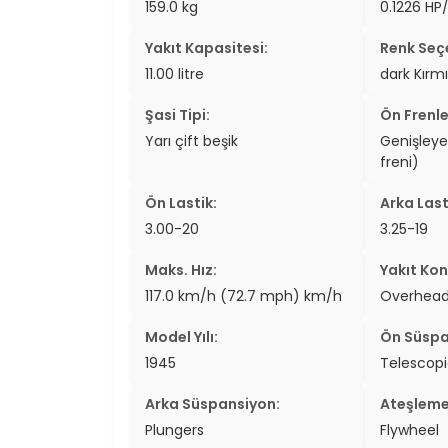
159.0 kg
0.1226 HP
two_wheel
Yakıt Kapasitesi:
Renk Seçe
two_wheel
11.00 litre
dark Kırmı
grid_vi
Şasi Tipi:
Ön Frenle
Yarı çift beşik
Genişley
sear
freni)
Ön Lastik:
Arka Last
3.00-20
3.25-19
Maks. Hız:
Yakıt Kon
117.0 km/h (72.7 mph) km/h
Overhead
Model Yılı:
Ön Süspa
1945
Telescopi
Arka Süspansiyon:
Ateşleme
Plungers
Flywheel