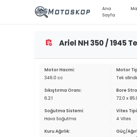
Ana
Ma
Sayfa
Ariel NH 350 / 1945 Te
assignment_add
two_wheel
two_wheel
two_wheel
Motor Hacmi:
Motor Tip
346.0 cc
Tek silind
two_wheel
Sıkıştırma Oranı:
Bore Stro
two_wheel
6.2:1
72.0 x 8
two_wheel
Soğutma Sistemi:
Vites Tipi
two_wheel
Hava Soğutma
4 Vites
two_wheel
Kuru Ağırlık:
Güç/Ağırl