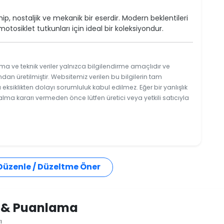
hip, nostaljik ve mekanik bir eserdir. Modern beklentileri
tosiklet tutkunları için ideal bir koleksiyondur.
ma ve teknik veriler yalnızca bilgilendirme amaçlıdır ve
ndan üretilmiştir. Websitemiz verilen bu bilgilerin tam
ksiklikten dolayı sorumluluk kabul edilmez. Eğer bir yanlışlık
 alma kararı vermeden önce lütfen üretici veya yetkili satıcıyla
 Düzenle / Düzeltme Öner
i & Puanlama
ı