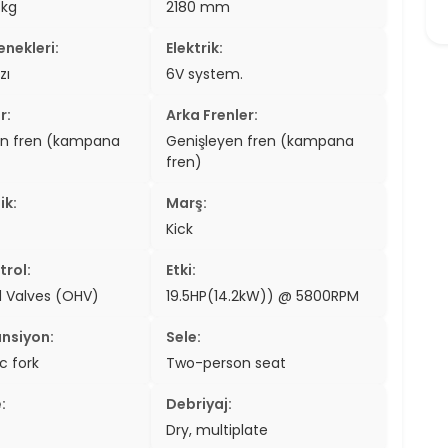
/kg
2180 mm
er
nekleri:
Elektrik:
er
zı
6V system.
ew
r:
Arka Frenler:
en fren (kampana
Genişleyen fren (kampana
ch
fren)
ik:
Marş:
Kick
trol:
Etki:
 Valves (OHV)
19.5HP(14.2kW)) @ 5800RPM
nsiyon:
Sele:
c fork
Two-person seat
:
Debriyaj:
Dry, multiplate