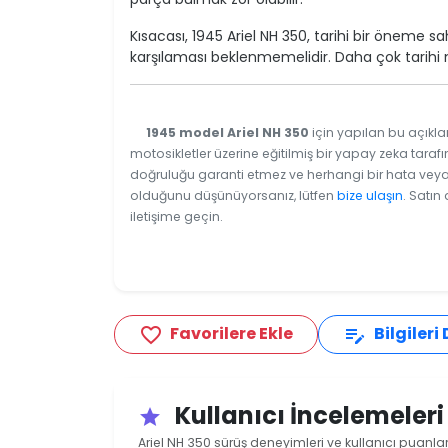
Kısacası, 1945 Ariel NH 350, tarihi bir öneme sa
karşılaması beklenmemelidir. Daha çok tarihi mo
1945 model Ariel NH 350
için yapılan bu açıkla
motosikletler üzerine eğitilmiş bir yapay zeka tarafı
doğruluğu garanti etmez ve herhangi bir hata veya e
olduğunu düşünüyorsanız, lütfen
bize ulaşın
. Satın
iletişime geçin.
Favorilere Ekle
Bilgileri
favorite_border
edit_note
Kullanıcı İncelemeler
star
Ariel NH 350 sürüş deneyimleri ve kullanıcı puanlar