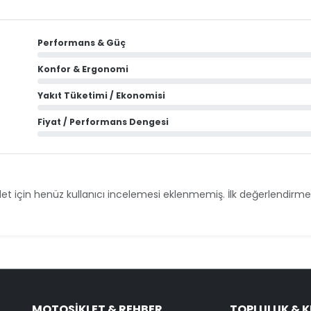
Performans & Güç
Konfor & Ergonomi
Yakıt Tüketimi / Ekonomisi
Fiyat / Performans Dengesi
et için henüz kullanıcı incelemesi eklenmemiş. İlk değerlendirmey
MOTOSIKLET & REHBER
TOPLULUK & 