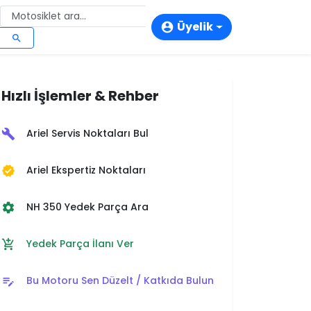
Üyelik
account_circle
search
login
person_add
Hızlı İşlemler & Rehber
storefront
Ariel Servis Noktaları Bul
build
Ariel Ekspertiz Noktaları
verified
NH 350 Yedek Parça Ara
settings
Yedek Parça İlanı Ver
add_shopping_cart
Bu Motoru Sen Düzelt / Katkıda Bulun
edit_note