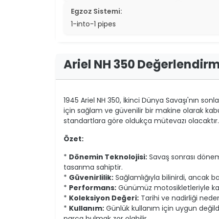
Egzoz Sistemi:
1-into-1 pipes
Ariel NH 350 Değerlendirm
1945 Ariel NH 350, İkinci Dünya Savaşı'nın sonla
için sağlam ve güvenilir bir makine olarak kabu
standartlara göre oldukça mütevazı olacaktır.
Özet:
*
Dönemin Teknolojisi:
Savaş sonrası dönemin
tasarıma sahiptir.
*
Güvenirlilik:
Sağlamlığıyla bilinirdi, ancak 
*
Performans:
Günümüz motosikletleriyle karşı
*
Koleksiyon Değeri:
Tarihi ve nadirliği neden
*
Kullanım:
Günlük kullanım için uygun değild
parça bulmak zor olabilir.