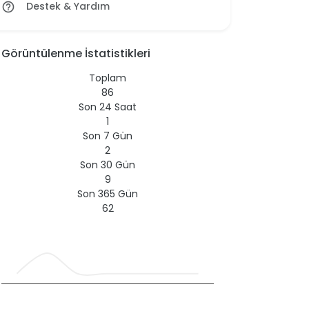
Destek & Yardım
help_outline
Görüntülenme İstatistikleri
Toplam
86
Son 24 Saat
1
Son 7 Gün
2
Son 30 Gün
9
Son 365 Gün
62