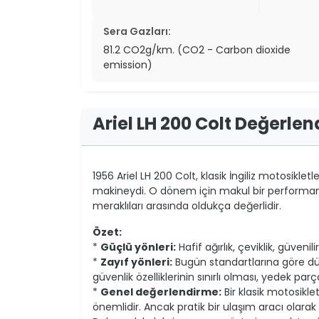
Sera Gazları:
81.2 CO2g/km. (CO2 - Carbon dioxide
emission)
Ariel LH 200 Colt Değerle
1956 Ariel LH 200 Colt, klasik İngiliz motosikletle
makineydi. O dönem için makul bir performans
meraklıları arasında oldukça değerlidir.
Özet:
*
Güçlü yönleri:
Hafif ağırlık, çeviklik, güvenil
*
Zayıf yönleri:
Bugün standartlarına göre dü
güvenlik özelliklerinin sınırlı olması, yedek pa
*
Genel değerlendirme:
Bir klasik motosikle
önemlidir. Ancak pratik bir ulaşım aracı olarak 