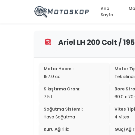
Ana
Ma
Sayfa
Ariel LH 200 Colt / 19
assignment_add
two_wheel
two_wheel
two_wheel
Motor Hacmi:
Motor Tip
197.0 cc
Tek silind
two_wheel
Sıkıştırma Oranı:
Bore Stro
two_wheel
7.5:1
60.0 x 7
two_wheel
Soğutma Sistemi:
Vites Tipi
two_wheel
Hava Soğutma
4 Vites
two_wheel
Kuru Ağırlık:
Güç/Ağırl