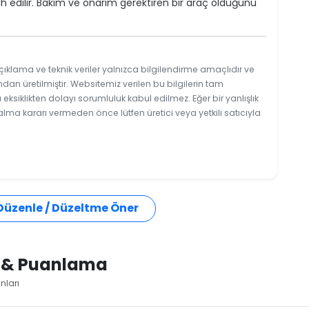
h edilir. Bakım ve onarım gerektiren bir araç olduğunu
çıklama ve teknik veriler yalnızca bilgilendirme amaçlıdır ve
ndan üretilmiştir. Websitemiz verilen bu bilgilerin tam
ksiklikten dolayı sorumluluk kabul edilmez. Eğer bir yanlışlık
 alma kararı vermeden önce lütfen üretici veya yetkili satıcıyla
 Düzenle / Düzeltme Öner
i & Puanlama
nları