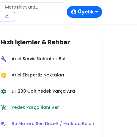
Üyelik
account_circle
search
login
person_add
Hızlı İşlemler & Rehber
storefront
Ariel Servis Noktaları Bul
build
Ariel Ekspertiz Noktaları
verified
LH 200 Colt Yedek Parça Ara
settings
Yedek Parça İlanı Ver
add_shopping_cart
Bu Motoru Sen Düzelt / Katkıda Bulun
edit_note