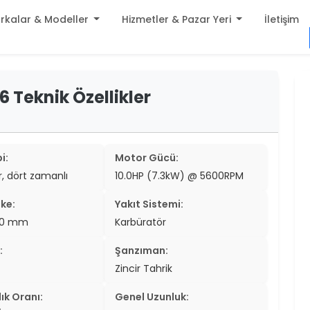
rkalar & Modeller
Hizmetler & Pazar Yeri
İletişim
build
56 Teknik Özellikler
er
settings
er
add_circle
er
i:
Motor Gücü:
ir, dört zamanlı
10.0HP (7.3kW) @ 5600RPM
er
ke:
Yakıt Sistemi:
er
0.0 mm
Karbüratör
er
:
Şanzıman:
er
Zincir Tahrik
er
ık Oranı:
Genel Uzunluk: