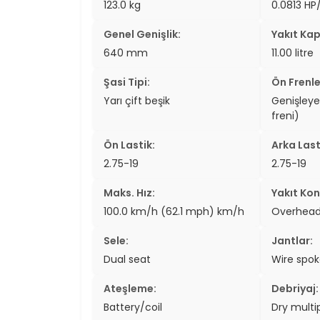
123.0 kg
0.0813 HP
two_wheel
Genel Genişlik:
Yakıt Kap
two_wheel
640 mm
11.00 litre
grid_vi
Şasi Tipi:
Ön Frenle
Yarı çift beşik
Genişley
sear
freni)
Ön Lastik:
Arka Last
2.75-19
2.75-19
Maks. Hız:
Yakıt Kon
100.0 km/h (62.1 mph) km/h
Overhead
Sele:
Jantlar:
Dual seat
Wire spo
Ateşleme:
Debriyaj:
Battery/coil
Dry multi