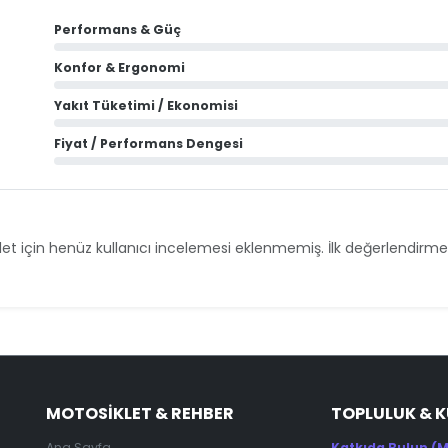
Performans & Güç
Konfor & Ergonomi
Yakıt Tüketimi / Ekonomisi
Fiyat / Performans Dengesi
et için henüz kullanıcı incelemesi eklenmemiş. İlk değerlendirmey
MOTOSIKLET & REHBER
TOPLULUK & 
Ana Sayfa
Katkıda Bulun (M