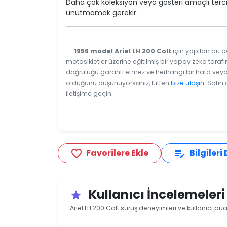
Daha çok koleksiyon veya gösteri amaçlı terci
unutmamak gerekir.
1956 model Ariel LH 200 Colt
için yapılan bu a
motosikletler üzerine eğitilmiş bir yapay zeka tarafı
doğruluğu garanti etmez ve herhangi bir hata veya e
olduğunu düşünüyorsanız, lütfen
bize ulaşın
. Satın
iletişime geçin.
Favorilere Ekle
Bilgileri
favorite_border
edit_note
Kullanıcı İncelemeler
star
Ariel LH 200 Colt sürüş deneyimleri ve kullanıcı pua