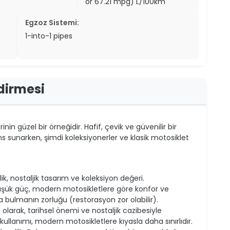
or 67.21 mpg) L/100km
Egzoz Sistemi:
1-into-1 pipes
ndirmesi
rinin güzel bir örneğidir. Hafif, çevik ve güvenilir bir
 sunarken, şimdi koleksiyonerler ve klasik motosiklet
irlik, nostaljik tasarım ve koleksiyon değeri.
şük güç, modern motosikletlere göre konfor ve
rça bulmanın zorluğu (restorasyon zor olabilir).
t olarak, tarihsel önemi ve nostaljik cazibesiyle
kullanımı, modern motosikletlere kıyasla daha sınırlıdır.