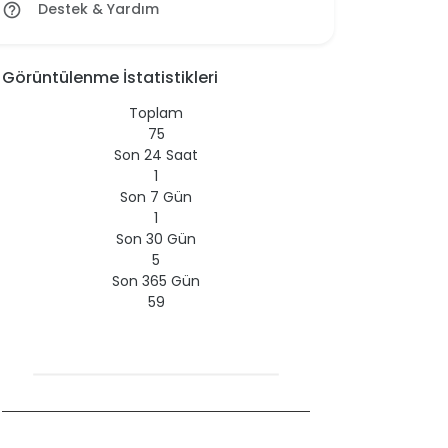
Destek & Yardım
help_outline
Görüntülenme İstatistikleri
Toplam
75
Son 24 Saat
1
Son 7 Gün
1
Son 30 Gün
5
Son 365 Gün
59