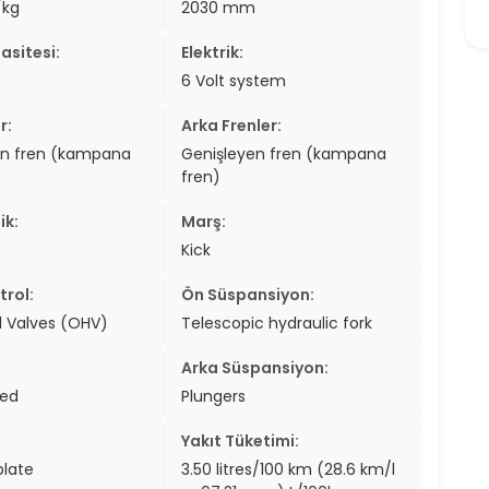
/kg
2030 mm
er
asitesi:
Elektrik:
er
6 Volt system
ew
r:
Arka Frenler:
en fren (kampana
Genişleyen fren (kampana
ch
fren)
ik:
Marş:
Kick
trol:
Ön Süspansiyon:
 Valves (OHV)
Telescopic hydraulic fork
Arka Süspansiyon:
ked
Plungers
Yakıt Tüketimi:
plate
3.50 litres/100 km (28.6 km/l