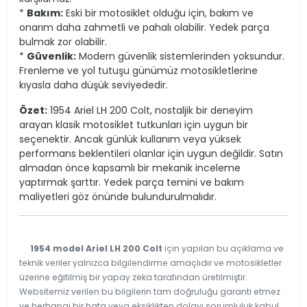
*
Bakım:
Eski bir motosiklet olduğu için, bakım ve
onarım daha zahmetli ve pahalı olabilir. Yedek parça
bulmak zor olabilir.
*
Güvenlik:
Modern güvenlik sistemlerinden yoksundur.
Frenleme ve yol tutuşu günümüz motosikletlerine
kıyasla daha düşük seviyededir.
Özet:
1954 Ariel LH 200 Colt, nostaljik bir deneyim
arayan klasik motosiklet tutkunları için uygun bir
seçenektir. Ancak günlük kullanım veya yüksek
performans beklentileri olanlar için uygun değildir. Satın
almadan önce kapsamlı bir mekanik inceleme
yaptırmak şarttır. Yedek parça temini ve bakım
maliyetleri göz önünde bulundurulmalıdır.
1954 model Ariel LH 200 Colt
için yapılan bu açıklama ve
teknik veriler yalnızca bilgilendirme amaçlıdır ve motosikletler
üzerine eğitilmiş bir yapay zeka tarafından üretilmiştir.
Websitemiz verilen bu bilgilerin tam doğruluğu garanti etmez
ve herhangi bir hata veya eksiklikten dolayı sorumluluk kabul