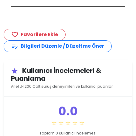
Favorilere Ekle
favorite_border
Bilgileri Düzenle / Düzeltme Öner
edit_note
Kullanıcı İncelemeleri &
star
Puanlama
Ariel LH 200 Colt sürüş deneyimleri ve kullanıcı puanları
0.0
☆ ☆ ☆ ☆ ☆
Toplam 0 Kullanıcı İncelemesi