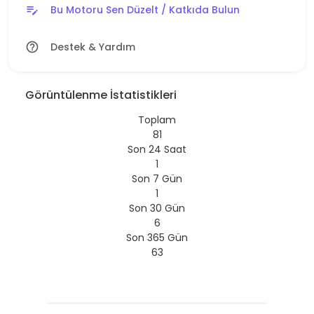
Bu Motoru Sen Düzelt / Katkıda Bulun
edit_note
Destek & Yardım
help_outline
Görüntülenme İstatistikleri
Toplam
81
Son 24 Saat
1
Son 7 Gün
1
Son 30 Gün
6
Son 365 Gün
63