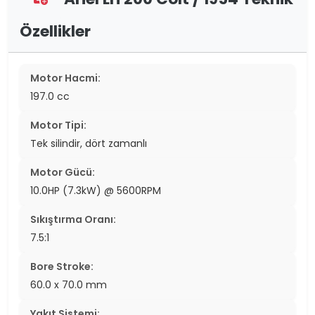
Özellikler
Motor Hacmi:
197.0 cc
Motor Tipi:
Tek silindir, dört zamanlı
Motor Gücü:
10.0HP (7.3kW) @ 5600RPM
Sıkıştırma Oranı:
7.5:1
Bore Stroke:
60.0 x 70.0 mm
Yakıt Sistemi: