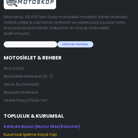
Motoskop, 45.000'den fazla motosiklet modelini, teknik analizleri,
haritalı yetkili & özel servis rehberini ve yedek parça pazar yerini
bünyesinde barındıran Türkiye'nin en büyük motosiklet
platformudur.
45.000+ Motosiklet Verisi
Haritalı Rehber
MOTOSIKLET & REHBER
Ana Sayfa
Motosiklet Markaları (A-Z)
Servis Bul (Haritalı)
Ekspertiz Noktaları
Yedek Parça Pazar Yeri
TOPLULUK & KURUMSAL
Katkıda Bulun (Motor Ekle/Düzenle)
Kurumsal İşletme Kaydı Yap