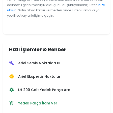
edilmez. Eğer bir yanlışlık olduğunu düşünüyorsanız, lütfen
bize
ulaşın
. Satın alma kararı vermeden önce lütfen üretici veya
yetkili satıcıyla iletişime geçin.
Hızlı İşlemler & Rehber
Ariel Servis Noktaları Bul
build
Ariel Ekspertiz Noktaları
verified
LH 200 Colt Yedek Parça Ara
settings
Yedek Parça İlanı Ver
add_shopping_cart