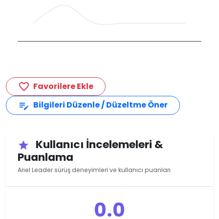
Favorilere Ekle
favorite_border
Bilgileri Düzenle / Düzeltme Öner
edit_note
Kullanıcı İncelemeleri &
star
Puanlama
Ariel Leader sürüş deneyimleri ve kullanıcı puanları
0.0