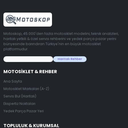
Motoskop, 45.000'den fazla motosiklet modelini, teknik analizleri,
haritalı yetkili & özel servis rehberini ve yedek parça pazar yerini
bünyesinde barındıran Türkiye'nin en büyük motosiklet
platformudur.
45.000+ Motosiklet Verisi
Haritalı Rehber
MOTOSIKLET & REHBER
Ana Sayfa
Motosiklet Markaları (A-Z)
Servis Bul (Haritalı)
Ekspertiz Noktaları
Yedek Parça Pazar Yeri
TOPLULUK & KURUMSAL