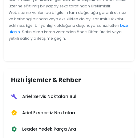
üzerine eğitilmiş bir yapay zeka tarafından üretilmiştir.
Websitemiz verilen bu bilgilerin tam doğruluğu garanti etmez
ve herhangi bir hata veya eksiklikten dolayı sorumluluk kabul
edilmez. Eğer bir yanlışlık olduğunu düşünüyorsanız, lütfen
bize
ulaşın
. Satın alma kararı vermeden önce lütfen üretici veya
yetkili satıcıyla iletişime geçin.
Hızlı İşlemler & Rehber
Ariel Servis Noktaları Bul
build
Ariel Ekspertiz Noktaları
verified
Leader Yedek Parça Ara
settings