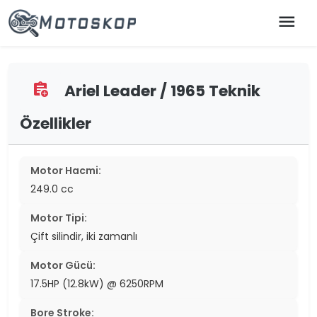
menu
Ariel Leader / 1965 Teknik
assignment_add
Özellikler
Motor Hacmi:
249.0 cc
Motor Tipi:
Çift silindir, iki zamanlı
Motor Gücü:
17.5HP (12.8kW) @ 6250RPM
Bore Stroke: