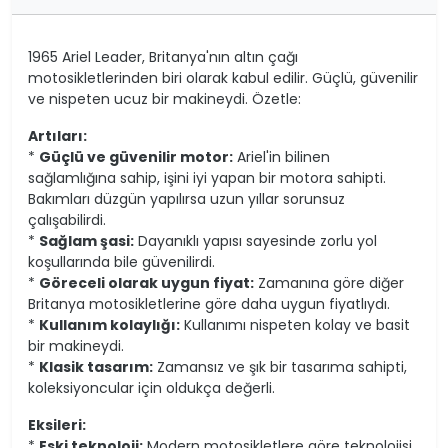
1965 Ariel Leader, Britanya'nın altın çağı
motosikletlerinden biri olarak kabul edilir. Güçlü, güvenilir
ve nispeten ucuz bir makineydi. Özetle:
Artıları:
*
Güçlü ve güvenilir motor:
Ariel'in bilinen
sağlamlığına sahip, işini iyi yapan bir motora sahipti.
Bakımları düzgün yapılırsa uzun yıllar sorunsuz
çalışabilirdi.
*
Sağlam şasi:
Dayanıklı yapısı sayesinde zorlu yol
koşullarında bile güvenilirdi.
*
Göreceli olarak uygun fiyat:
Zamanına göre diğer
Britanya motosikletlerine göre daha uygun fiyatlıydı.
*
Kullanım kolaylığı:
Kullanımı nispeten kolay ve basit
bir makineydi.
*
Klasik tasarım:
Zamansız ve şık bir tasarıma sahipti,
koleksiyoncular için oldukça değerli.
Eksileri:
*
Eski teknoloji:
Modern motosikletlere göre teknolojisi