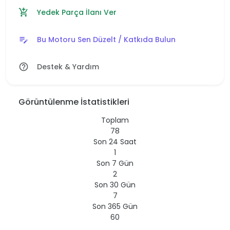
Yedek Parça İlanı Ver
add_shopping_cart
Bu Motoru Sen Düzelt / Katkıda Bulun
edit_note
Destek & Yardım
help_outline
Görüntülenme İstatistikleri
Toplam
78
Son 24 Saat
1
Son 7 Gün
2
Son 30 Gün
7
Son 365 Gün
60