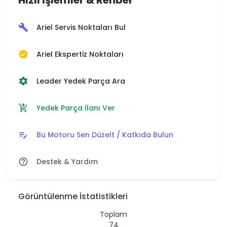
Ariel Servis Noktaları Bul
build
Ariel Ekspertiz Noktaları
verified
Leader Yedek Parça Ara
settings
Yedek Parça İlanı Ver
add_shopping_cart
Bu Motoru Sen Düzelt / Katkıda Bulun
edit_note
Destek & Yardım
help_outline
Görüntülenme İstatistikleri
Toplam
74