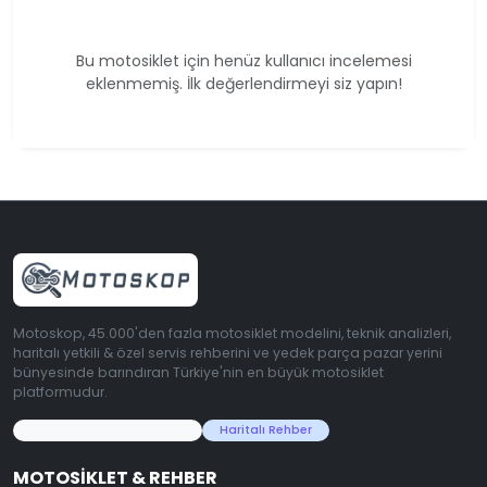
Bu motosiklet için henüz kullanıcı incelemesi
eklenmemiş. İlk değerlendirmeyi siz yapın!
Motoskop, 45.000'den fazla motosiklet modelini, teknik analizleri,
haritalı yetkili & özel servis rehberini ve yedek parça pazar yerini
bünyesinde barındıran Türkiye'nin en büyük motosiklet
platformudur.
45.000+ Motosiklet Verisi
Haritalı Rehber
MOTOSIKLET & REHBER