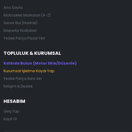
Ana Sayfa
Motosiklet Markaları (A-Z)
Servis Bul (Haritalı)
Ekspertiz Noktaları
Yedek Parça Pazar Yeri
TOPLULUK & KURUMSAL
Katkıda Bulun (Motor Ekle/Düzenle)
Kurumsal İşletme Kaydı Yap
Yedek Parça İlanı Ver
İletişim & Destek
HESABIM
Giriş Yap
Kayıt Ol