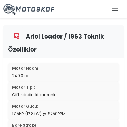
menu
Ariel Leader / 1963 Teknik
assignment_add
Özellikler
Motor Hacmi:
249.0 cc
Motor Tipi:
Çift silindir, iki zamanlı
Motor Gücü:
17.5HP (12.8kW) @ 6250RPM
Bore Stroke: