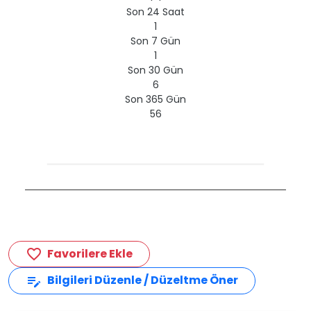
Son 24 Saat
1
Son 7 Gün
1
Son 30 Gün
6
Son 365 Gün
56
Favorilere Ekle
favorite_border
Bilgileri Düzenle / Düzeltme Öner
edit_note