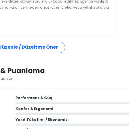
ksiklikten dolayı sorumluluk kabul edilmez. Eğer bir yanlışlık
 alma kararı vermeden önce lütfen üretici veya yetkili satıcıyla
 Düzenle / Düzeltme Öner
i & Puanlama
puanları
Performans & Güç
Konfor & Ergonomi
Yakıt Tüketimi / Ekonomisi