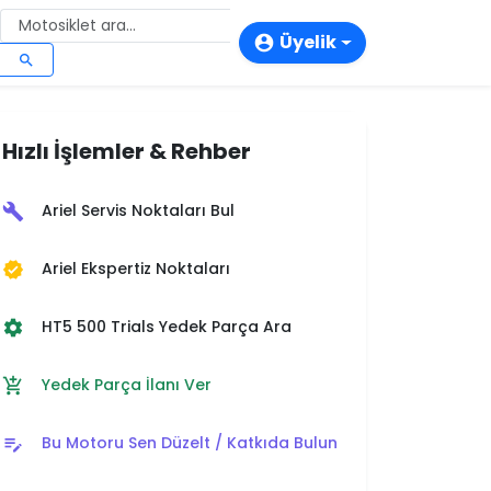
Üyelik
account_circle
search
login
person_add
Hızlı İşlemler & Rehber
storefront
Ariel Servis Noktaları Bul
build
Ariel Ekspertiz Noktaları
verified
HT5 500 Trials Yedek Parça Ara
settings
Yedek Parça İlanı Ver
add_shopping_cart
Bu Motoru Sen Düzelt / Katkıda Bulun
edit_note