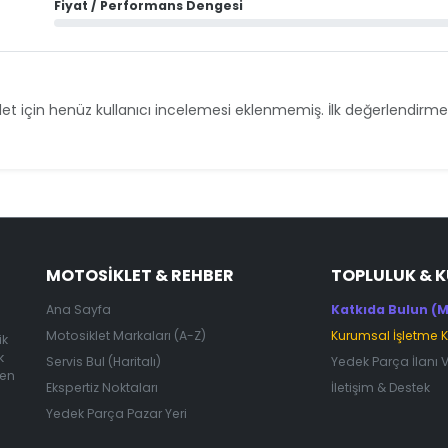
Fiyat / Performans Dengesi
et için henüz kullanıcı incelemesi eklenmemiş. İlk değerlendirmey
MOTOSIKLET & REHBER
TOPLULUK & 
Ana Sayfa
Katkıda Bulun (M
Motosiklet Markaları (A-Z)
Kurumsal İşletme 
ik
k
Servis Bul (Haritalı)
Yedek Parça İlanı 
 en
Ekspertiz Noktaları
İletişim & Destek
Yedek Parça Pazar Yeri