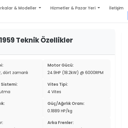
rkalar & Modeller
Hizmetler & Pazar Yeri
İletişim
build
 1959 Teknik Özellikler
er
settings
er
add_circle
er
i:
Motor Gücü:
ir, dört zamanlı
24.9HP (18.2kW) @ 6000RPM
er
Sistemi:
Vites Tipi:
er
ğutma
4 Vites
er
ık:
Güç/Ağırlık Oranı:
er
0.1889 HP/kg
er
r:
Arka Frenler: