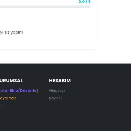
0.0 / 5
i siz yapın!
KURUMSAL
HESABIM
otor Ekle/Düzenle)
Giriş Yap
Kaydı Yap
Kayıt Ol
Ver