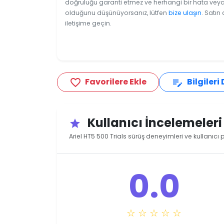
doğruluğu garanti etmez ve herhangi bir hata veya e
olduğunu düşünüyorsanız, lütfen
bize ulaşın
. Satın
iletişime geçin.
Favorilere Ekle
Bilgileri
favorite_border
edit_note
Kullanıcı İncelemeler
star
Ariel HT5 500 Trials sürüş deneyimleri ve kullanıcı 
0.0
☆ ☆ ☆ ☆ ☆