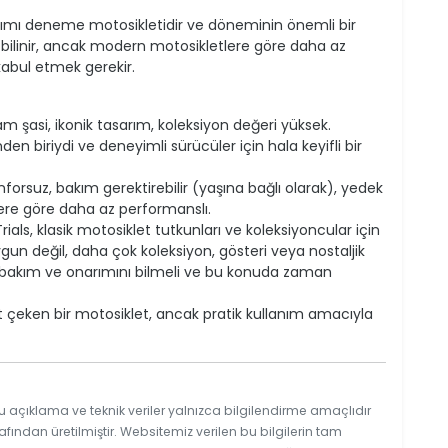
 yapımı deneme motosikletidir ve döneminin önemli bir
k bilinir, ancak modern motosikletlere göre daha az
kabul etmek gerekir.
m şasi, ikonik tasarım, koleksiyon değeri yüksek.
n biriydi ve deneyimli sürücüler için hala keyifli bir
orsuz, bakım gerektirebilir (yaşına bağlı olarak), yedek
ere göre daha az performanslı.
rials, klasik motosiklet tutkunları ve koleksiyoncular için
uygun değil, daha çok koleksiyon, gösteri veya nostaljik
in bakım ve onarımını bilmeli ve bu konuda zaman
kkat çeken bir motosiklet, ancak pratik kullanım amacıyla
u açıklama ve teknik veriler yalnızca bilgilendirme amaçlıdır
afından üretilmiştir. Websitemiz verilen bu bilgilerin tam