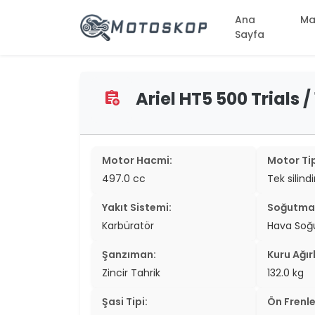
Ana
Ma
Sayfa
Ariel HT5 500 Trials /
assignment_add
two_wheel
two_wheel
two_wheel
Motor Hacmi:
Motor Tip
497.0 cc
Tek silind
two_wheel
Yakıt Sistemi:
Soğutma 
two_wheel
Karbüratör
Hava So
two_wheel
Şanzıman:
Kuru Ağırl
two_wheel
Zincir Tahrik
132.0 kg
two_wheel
Şasi Tipi:
Ön Frenle