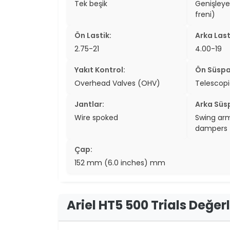
Tek beşik
Genişley
two_wheel
freni)
two_wheel
Ön Lastik:
Arka Last
2.75-21
4.00-19
grid_vi
Yakıt Kontrol:
Ön Süspa
sear
Overhead Valves (OHV)
Telescopi
Jantlar:
Arka Süs
Wire spoked
Swing arm
dampers
Çap:
152 mm (6.0 inches) mm
Ariel HT5 500 Trials Değe