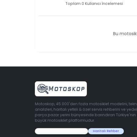
Toplam 0 Kullanıcı İncelemesi
Bu motosikl
Motoskop, 45.000'den fazla motosiklet modelini, tekn
analizleri, haritalı yetkili & özel servis rehberini ve yede
parça pazar yerini bünyesinde barındıran Türkiye'nin
büyük motosiklet platformudur.
45.000+ Motosiklet Verisi
Haritalı Rehber