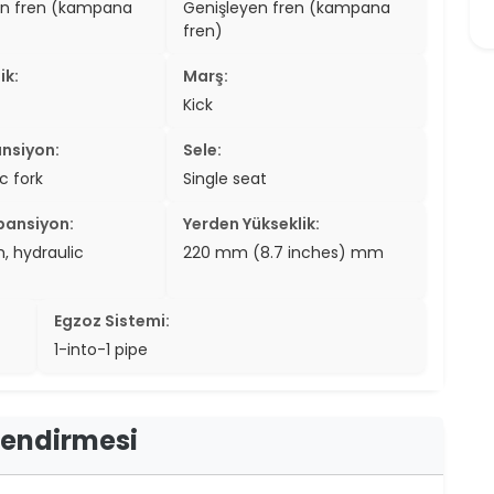
en fren (kampana
Genişleyen fren (kampana
er
fren)
er
ik:
Marş:
Kick
ew
nsiyon:
Sele:
ch
c fork
Single seat
pansiyon:
Yerden Yükseklik:
, hydraulic
220 mm (8.7 inches) mm
Egzoz Sistemi:
1-into-1 pipe
rlendirmesi