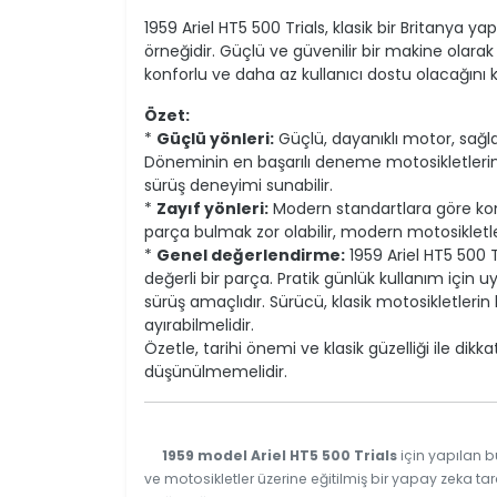
1959 Ariel HT5 500 Trials, klasik bir Britanya
örneğidir. Güçlü ve güvenilir bir makine olara
konforlu ve daha az kullanıcı dostu olacağını 
Özet:
*
Güçlü yönleri:
Güçlü, dayanıklı motor, sağla
Döneminin en başarılı deneme motosikletlerinde
sürüş deneyimi sunabilir.
*
Zayıf yönleri:
Modern standartlara göre konf
parça bulmak zor olabilir, modern motosikletl
*
Genel değerlendirme:
1959 Ariel HT5 500 T
değerli bir parça. Pratik günlük kullanım için 
sürüş amaçlıdır. Sürücü, klasik motosikletler
ayırabilmelidir.
Özetle, tarihi önemi ve klasik güzelliği ile di
düşünülmemelidir.
1959 model Ariel HT5 500 Trials
için yapılan b
ve motosikletler üzerine eğitilmiş bir yapay zeka tar