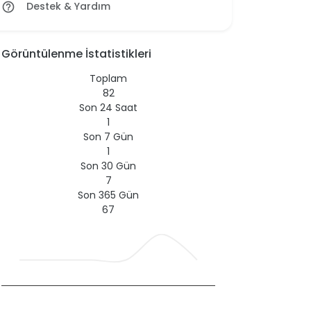
Destek & Yardım
help_outline
Görüntülenme İstatistikleri
Toplam
82
Son 24 Saat
1
Son 7 Gün
1
Son 30 Gün
7
Son 365 Gün
67