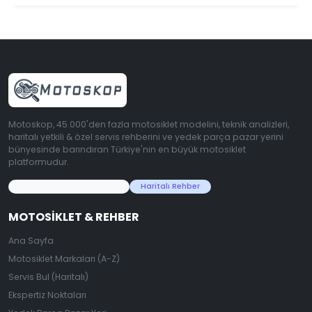
Motoskop, 45.000'den fazla motosiklet modelini, teknik analizleri,
haritalı yetkili & özel servis rehberini ve yedek parça pazar yerini
bünyesinde barındıran Türkiye'nin en büyük motosiklet
platformudur.
45.000+ Motosiklet Verisi
Haritalı Rehber
MOTOSIKLET & REHBER
Ana Sayfa
Motosiklet Markaları (A-Z)
Servis Bul (Haritalı)
Ekspertiz Noktaları