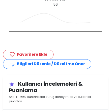
56
Favorilere Ekle
favorite_border
Bilgileri Düzenle / Düzeltme Öner
edit_note
Kullanıcı İncelemeleri &
star
Puanlama
Ariel FH 650 Huntmaster sürüş deneyimleri ve kullanıcı
puanları