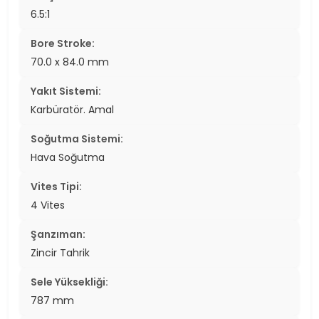
6.5:1
Bore Stroke:
70.0 x 84.0 mm
Yakıt Sistemi:
Karbüratör. Amal
Soğutma Sistemi:
Hava Soğutma
Vites Tipi:
4 Vites
Şanzıman:
Zincir Tahrik
Sele Yüksekliği:
787 mm