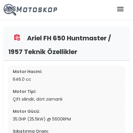
menu
Ariel FH 650 Huntmaster /
assignment_add
1957 Teknik Özellikler
Motor Hacmi:
646.0 cc
Motor Tipi:
Çift silindir, dört zamanlı
Motor Gücü:
35.0HP (25.5kW) @ 5600RPM
Sıkıştırma Oranı: