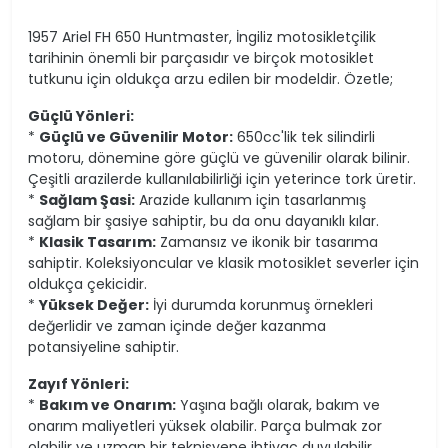
1957 Ariel FH 650 Huntmaster, İngiliz motosikletçilik
tarihinin önemli bir parçasıdır ve birçok motosiklet
tutkunu için oldukça arzu edilen bir modeldir. Özetle;
Güçlü Yönleri:
*
Güçlü ve Güvenilir Motor:
650cc'lik tek silindirli
motoru, dönemine göre güçlü ve güvenilir olarak bilinir.
Çeşitli arazilerde kullanılabilirliği için yeterince tork üretir.
*
Sağlam Şasi:
Arazide kullanım için tasarlanmış
sağlam bir şasiye sahiptir, bu da onu dayanıklı kılar.
*
Klasik Tasarım:
Zamansız ve ikonik bir tasarıma
sahiptir. Koleksiyoncular ve klasik motosiklet severler için
oldukça çekicidir.
*
Yüksek Değer:
İyi durumda korunmuş örnekleri
değerlidir ve zaman içinde değer kazanma
potansiyeline sahiptir.
Zayıf Yönleri:
*
Bakım ve Onarım:
Yaşına bağlı olarak, bakım ve
onarım maliyetleri yüksek olabilir. Parça bulmak zor
olabilir ve uzman bir teknisyene ihtiyaç duyulabilir.