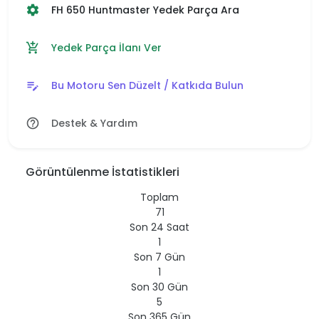
FH 650 Huntmaster Yedek Parça Ara
settings
Yedek Parça İlanı Ver
add_shopping_cart
Bu Motoru Sen Düzelt / Katkıda Bulun
edit_note
Destek & Yardım
help_outline
Görüntülenme İstatistikleri
Toplam
71
Son 24 Saat
1
Son 7 Gün
1
Son 30 Gün
5
Son 365 Gün