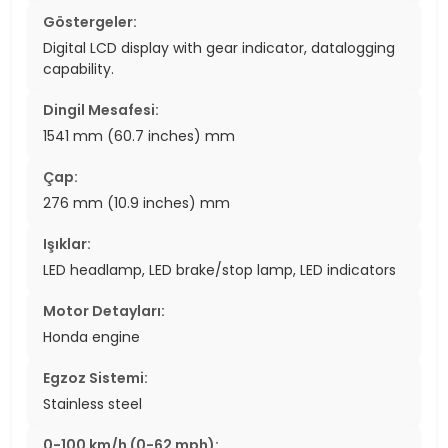
Göstergeler:
Digital LCD display with gear indicator, datalogging
capability.
Dingil Mesafesi:
1541 mm (60.7 inches) mm
Çap:
276 mm (10.9 inches) mm
Işıklar:
LED headlamp, LED brake/stop lamp, LED indicators
Motor Detayları:
Honda engine
Egzoz Sistemi:
Stainless steel
0-100 km/h (0-62 mph):