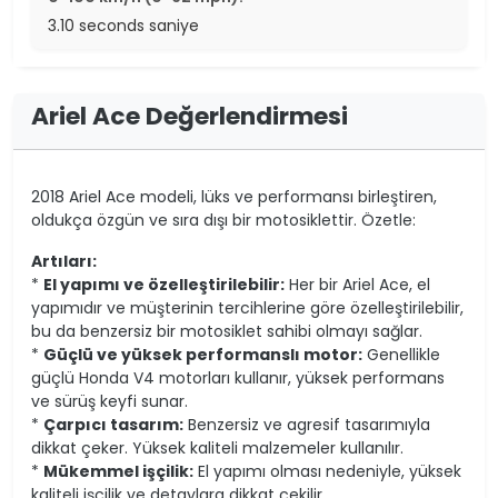
3.10 seconds saniye
Ariel Ace Değerlendirmesi
2018 Ariel Ace modeli, lüks ve performansı birleştiren,
oldukça özgün ve sıra dışı bir motosiklettir. Özetle:
Artıları:
*
El yapımı ve özelleştirilebilir:
Her bir Ariel Ace, el
yapımıdır ve müşterinin tercihlerine göre özelleştirilebilir,
bu da benzersiz bir motosiklet sahibi olmayı sağlar.
*
Güçlü ve yüksek performanslı motor:
Genellikle
güçlü Honda V4 motorları kullanır, yüksek performans
ve sürüş keyfi sunar.
*
Çarpıcı tasarım:
Benzersiz ve agresif tasarımıyla
dikkat çeker. Yüksek kaliteli malzemeler kullanılır.
*
Mükemmel işçilik:
El yapımı olması nedeniyle, yüksek
kaliteli işçilik ve detaylara dikkat çekilir.