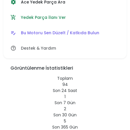
Ace Yedek Parça Ara
settings
Yedek Parça İlanı Ver
add_shopping_cart
Bu Motoru Sen Düzelt / Katkıda Bulun
edit_note
Destek & Yardım
help_outline
Görüntülenme İstatistikleri
Toplam
94
Son 24 Saat
1
Son 7 Gün
2
Son 30 Gün
5
Son 365 Gün