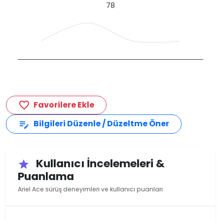
78
Favorilere Ekle
favorite_border
Bilgileri Düzenle / Düzeltme Öner
edit_note
Kullanıcı İncelemeleri &
star
Puanlama
Ariel Ace sürüş deneyimleri ve kullanıcı puanları