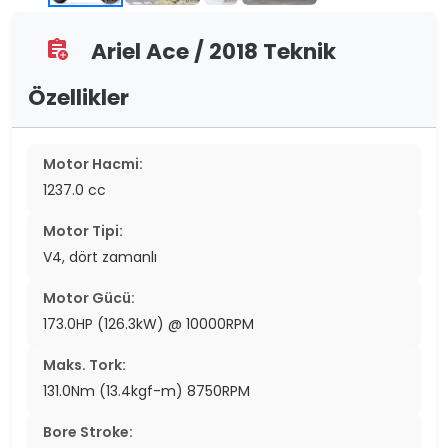
Ariel Ace / 2018 Teknik
assignment_add
Özellikler
Motor Hacmi:
1237.0 cc
Motor Tipi:
V4, dört zamanlı
Motor Gücü:
173.0HP (126.3kW) @ 10000RPM
Maks. Tork:
131.0Nm (13.4kgf-m) 8750RPM
Bore Stroke: