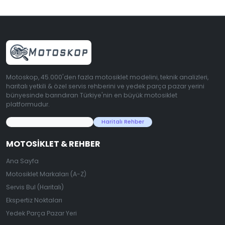
Motoskop, 45.000'den fazla motosiklet modelini, teknik analizleri,
haritalı yetkili & özel servis rehberini ve yedek parça pazar yerini
bünyesinde barındıran Türkiye'nin en büyük motosiklet
platformudur.
45.000+ Motosiklet Verisi
Haritalı Rehber
MOTOSIKLET & REHBER
Ana Sayfa
Motosiklet Markaları (A-Z)
Servis Bul (Haritalı)
Ekspertiz Noktaları
Yedek Parça Pazar Yeri