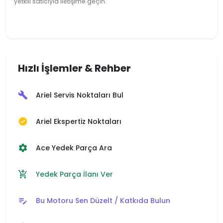
yetkili satıcıyla iletişime geçin.
Hızlı İşlemler & Rehber
Ariel Servis Noktaları Bul
build
Ariel Ekspertiz Noktaları
verified
Ace Yedek Parça Ara
settings
Yedek Parça İlanı Ver
add_shopping_cart
Bu Motoru Sen Düzelt / Katkıda Bulun
edit_note