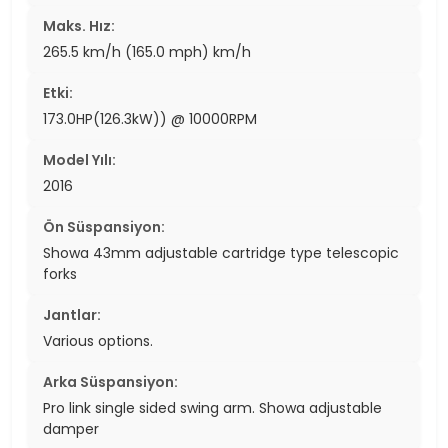
Maks. Hız:
265.5 km/h (165.0 mph) km/h
Etki:
173.0HP(126.3kW)) @ 10000RPM
Model Yılı:
2016
Ön Süspansiyon:
Showa 43mm adjustable cartridge type telescopic
forks
Jantlar:
Various options.
Arka Süspansiyon:
Pro link single sided swing arm. Showa adjustable
damper