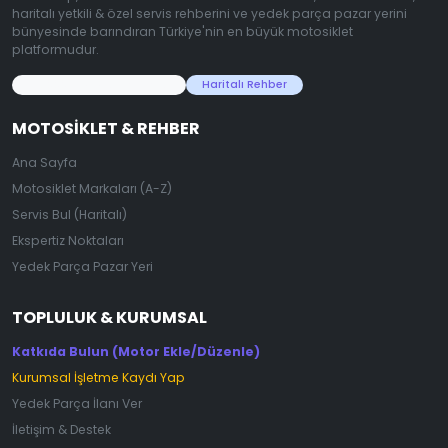
haritalı yetkili & özel servis rehberini ve yedek parça pazar yerini
bünyesinde barındıran Türkiye'nin en büyük motosiklet
platformudur.
45.000+ Motosiklet Verisi
Haritalı Rehber
MOTOSIKLET & REHBER
Ana Sayfa
Motosiklet Markaları (A-Z)
Servis Bul (Haritalı)
Ekspertiz Noktaları
Yedek Parça Pazar Yeri
TOPLULUK & KURUMSAL
Katkıda Bulun (Motor Ekle/Düzenle)
Kurumsal İşletme Kaydı Yap
Yedek Parça İlanı Ver
İletişim & Destek