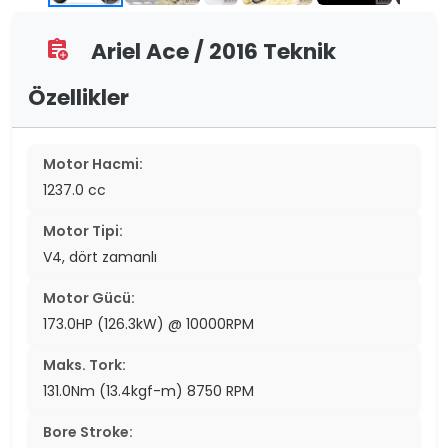
Ariel Ace / 2016 Teknik
assignment_add
Özellikler
Motor Hacmi:
1237.0 cc
Motor Tipi:
V4, dört zamanlı
Motor Gücü:
173.0HP (126.3kW) @ 10000RPM
Maks. Tork:
131.0Nm (13.4kgf-m) 8750 RPM
Bore Stroke: