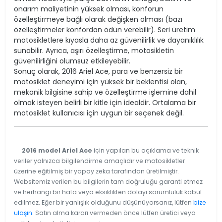
onarım maliyetinin yüksek olması, konforun
özelleştirmeye bağlı olarak değişken olması (bazı
özelleştirmeler konfordan ödün verebilir). Seri üretim
motosikletlere kıyasla daha az güvenilirlik ve dayanıklılık
sunabilir. Ayrıca, aşırı özelleştirme, motosikletin
güvenilirliğini olumsuz etkileyebilir.
Sonuç olarak, 2016 Ariel Ace, para ve benzersiz bir
motosiklet deneyimi için yüksek bir beklentisi olan,
mekanik bilgisine sahip ve özelleştirme işlemine dahil
olmak isteyen belirli bir kitle için idealdir. Ortalama bir
motosiklet kullanıcısı için uygun bir seçenek değil.
2016 model Ariel Ace
için yapılan bu açıklama ve teknik
veriler yalnızca bilgilendirme amaçlıdır ve motosikletler
üzerine eğitilmiş bir yapay zeka tarafından üretilmiştir.
Websitemiz verilen bu bilgilerin tam doğruluğu garanti etmez
ve herhangi bir hata veya eksiklikten dolayı sorumluluk kabul
edilmez. Eğer bir yanlışlık olduğunu düşünüyorsanız, lütfen
bize
ulaşın
. Satın alma kararı vermeden önce lütfen üretici veya