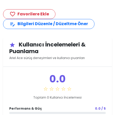
Favorilere Ekle
favorite_border
Bilgileri Düzenle / Düzeltme Öner
edit_note
Kullanıcı İncelemeleri &
star
Puanlama
Ariel Ace sürüş deneyimleri ve kullanıcı puanları
0.0
☆ ☆ ☆ ☆ ☆
Toplam 0 Kullanıcı İncelemesi
Performans & Güç
0.0 / 5