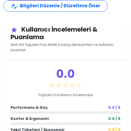
Bilgileri Düzenle / Düzeltme Öner
edit_note
Kullanıcı İncelemeleri &
star
Puanlama
Ariel 4G Square Four Mark II sürüş deneyimleri ve kullanıcı
puanları
0.0
☆ ☆ ☆ ☆ ☆
Toplam 0 Kullanıcı İncelemesi
Performans & Güç
0.0 / 5
Konfor & Ergonomi
0.0 / 5
Yakıt Tüketimi / Ekonomisi
0.0 / 5