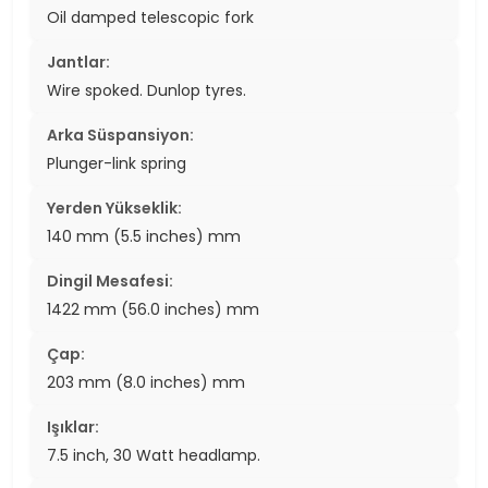
Oil damped telescopic fork
Jantlar:
Wire spoked. Dunlop tyres.
Arka Süspansiyon:
Plunger-link spring
Yerden Yükseklik:
140 mm (5.5 inches) mm
Dingil Mesafesi:
1422 mm (56.0 inches) mm
Çap:
203 mm (8.0 inches) mm
Işıklar:
7.5 inch, 30 Watt headlamp.