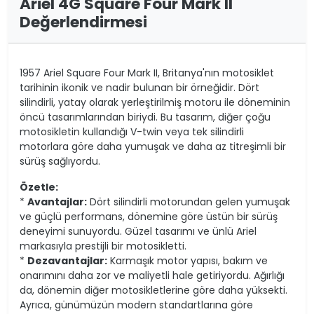
Ariel 4G Square Four Mark II
Değerlendirmesi
1957 Ariel Square Four Mark II, Britanya'nın motosiklet
tarihinin ikonik ve nadir bulunan bir örneğidir. Dört
silindirli, yatay olarak yerleştirilmiş motoru ile döneminin
öncü tasarımlarından biriydi. Bu tasarım, diğer çoğu
motosikletin kullandığı V-twin veya tek silindirli
motorlara göre daha yumuşak ve daha az titreşimli bir
sürüş sağlıyordu.
Özetle:
*
Avantajlar:
Dört silindirli motorundan gelen yumuşak
ve güçlü performans, dönemine göre üstün bir sürüş
deneyimi sunuyordu. Güzel tasarımı ve ünlü Ariel
markasıyla prestijli bir motosikletti.
*
Dezavantajlar:
Karmaşık motor yapısı, bakım ve
onarımını daha zor ve maliyetli hale getiriyordu. Ağırlığı
da, dönemin diğer motosikletlerine göre daha yüksekti.
Ayrıca, günümüzün modern standartlarına göre