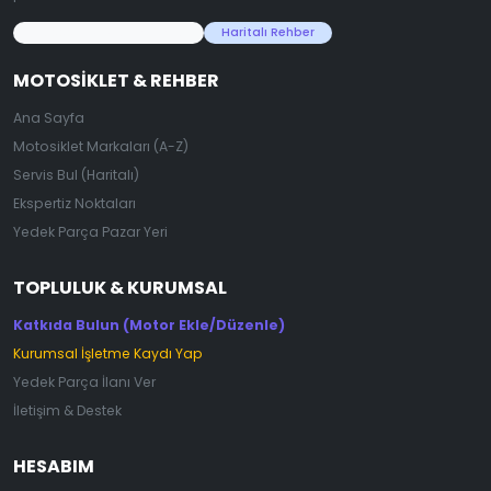
45.000+ Motosiklet Verisi
Haritalı Rehber
MOTOSIKLET & REHBER
Ana Sayfa
Motosiklet Markaları (A-Z)
Servis Bul (Haritalı)
Ekspertiz Noktaları
Yedek Parça Pazar Yeri
TOPLULUK & KURUMSAL
Katkıda Bulun (Motor Ekle/Düzenle)
Kurumsal İşletme Kaydı Yap
Yedek Parça İlanı Ver
İletişim & Destek
HESABIM