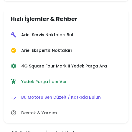
Hızlı İşlemler & Rehber
Ariel Servis Noktaları Bul
build
Ariel Ekspertiz Noktaları
verified
4G Square Four Mark II Yedek Parça Ara
settings
Yedek Parça İlanı Ver
add_shopping_cart
Bu Motoru Sen Düzelt / Katkıda Bulun
edit_note
Destek & Yardım
help_outline