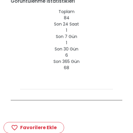
Görüntülenme İstatistikleri
Toplam
84
Son 24 Saat
1
Son 7 Gün
1
Son 30 Gün
6
Son 365 Gün
68
Favorilere Ekle
favorite_border