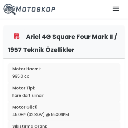
menu
Ariel 4G Square Four Mark II /
assignment_add
1957 Teknik Özellikler
Motor Hacmi:
995.0 cc
Motor Tipi:
Kare dört silindir
Motor Gücü:
45.0HP (32.8kW) @ 5500RPM
Sıkıştırma Oranı: