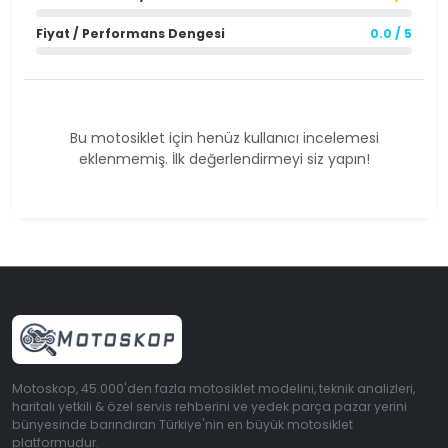
Fiyat / Performans Dengesi
0.0 / 5
Bu motosiklet için henüz kullanıcı incelemesi
eklenmemiş. İlk değerlendirmeyi siz yapın!
Motoskop, 45.000'den fazla motosiklet modelini, teknik analizleri,
haritalı yetkili & özel servis rehberini ve yedek parça pazar yerini
bünyesinde barındıran Türkiye'nin en büyük motosiklet
platformudur.