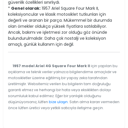
güvenlik özellikleri sınırlıydı.
*
Genel olarak:
1957 Ariel Square Four Mark II,
koleksiyoncular ve klasik motosiklet tutkunları için
değerli ve aranan bir parça. Mükemmel bir durumda
olan örnekler oldukça yüksek fiyatlara satılabiliyor.
Ancak, bakımı ve işletmesi zor olduğu göz önünde
bulundurulmalıdır. Daha çok nostalji ve koleksiyon
amaçlı, günlük kullanım için değil.
1957 model Ariel 4G Square Four Mark II
için yapılan bu
açıklama ve teknik veriler yalnızca bilgilendirme amaçlıdır ve
motosikletler üzerine eğitilmiş bir yapay zeka tarafından
üretilmiştir. Websitemiz verilen bu bilgilerin tam doğruluğu
garanti etmez ve herhangi bir hata veya eksiklikten dolayı
sorumluluk kabul edilmez. Eğer bir yanlışlık olduğunu
düşünüyorsanız, lütfen
bize ulaşın
. Satın alma kararı vermeden
önce lütfen üretici veya yetkili satıcıyla iletişime geçin.