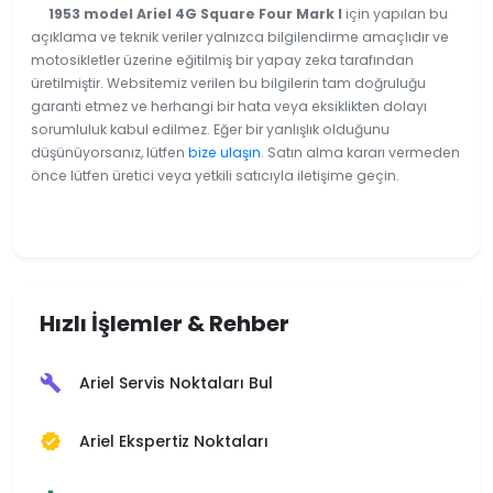
1953 model Ariel 4G Square Four Mark I
için yapılan bu
açıklama ve teknik veriler yalnızca bilgilendirme amaçlıdır ve
motosikletler üzerine eğitilmiş bir yapay zeka tarafından
üretilmiştir. Websitemiz verilen bu bilgilerin tam doğruluğu
garanti etmez ve herhangi bir hata veya eksiklikten dolayı
sorumluluk kabul edilmez. Eğer bir yanlışlık olduğunu
düşünüyorsanız, lütfen
bize ulaşın
. Satın alma kararı vermeden
önce lütfen üretici veya yetkili satıcıyla iletişime geçin.
Hızlı İşlemler & Rehber
Ariel Servis Noktaları Bul
build
Ariel Ekspertiz Noktaları
verified