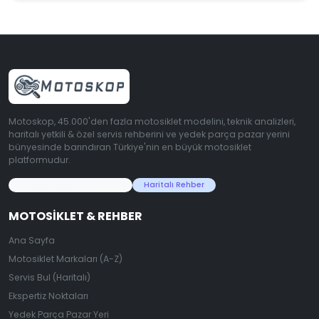
Motoskop, 45.000'den fazla motosiklet modelini, teknik analizleri,
haritalı yetkili & özel servis rehberini ve yedek parça pazar yerini
bünyesinde barındıran Türkiye'nin en büyük motosiklet
platformudur.
45.000+ Motosiklet Verisi
Haritalı Rehber
MOTOSIKLET & REHBER
Ana Sayfa
Motosiklet Markaları (A-Z)
Servis Bul (Haritalı)
Ekspertiz Noktaları
Yedek Parça Pazar Yeri