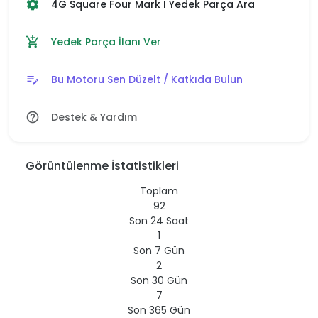
4G Square Four Mark I Yedek Parça Ara
settings
Yedek Parça İlanı Ver
add_shopping_cart
Bu Motoru Sen Düzelt / Katkıda Bulun
edit_note
Destek & Yardım
help_outline
Görüntülenme İstatistikleri
Toplam
92
Son 24 Saat
1
Son 7 Gün
2
Son 30 Gün
7
Son 365 Gün