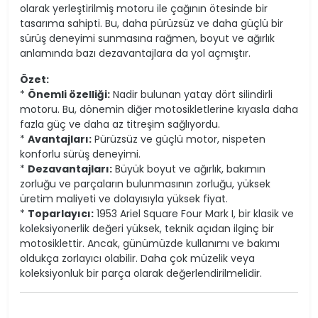
olarak yerleştirilmiş motoru ile çağının ötesinde bir
tasarıma sahipti. Bu, daha pürüzsüz ve daha güçlü bir
sürüş deneyimi sunmasına rağmen, boyut ve ağırlık
anlamında bazı dezavantajlara da yol açmıştır.
Özet:
*
Önemli özelliği:
Nadir bulunan yatay dört silindirli
motoru. Bu, dönemin diğer motosikletlerine kıyasla daha
fazla güç ve daha az titreşim sağlıyordu.
*
Avantajları:
Pürüzsüz ve güçlü motor, nispeten
konforlu sürüş deneyimi.
*
Dezavantajları:
Büyük boyut ve ağırlık, bakımın
zorluğu ve parçaların bulunmasının zorluğu, yüksek
üretim maliyeti ve dolayısıyla yüksek fiyat.
*
Toparlayıcı:
1953 Ariel Square Four Mark I, bir klasik ve
koleksiyonerlik değeri yüksek, teknik açıdan ilginç bir
motosiklettir. Ancak, günümüzde kullanımı ve bakımı
oldukça zorlayıcı olabilir. Daha çok müzelik veya
koleksiyonluk bir parça olarak değerlendirilmelidir.