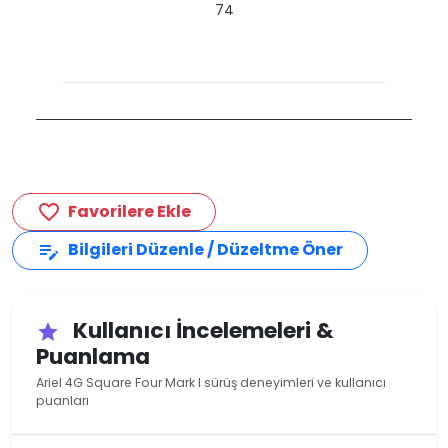
74
Favorilere Ekle
favorite_border
Bilgileri Düzenle / Düzeltme Öner
edit_note
Kullanıcı İncelemeleri &
star
Puanlama
Ariel 4G Square Four Mark I sürüş deneyimleri ve kullanıcı
puanları