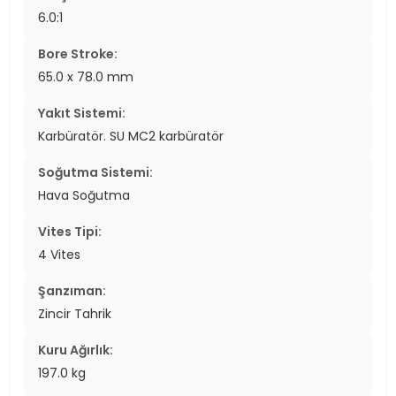
6.0:1
Bore Stroke:
65.0 x 78.0 mm
Yakıt Sistemi:
Karbüratör. SU MC2 karbüratör
Soğutma Sistemi:
Hava Soğutma
Vites Tipi:
4 Vites
Şanzıman:
Zincir Tahrik
Kuru Ağırlık:
197.0 kg