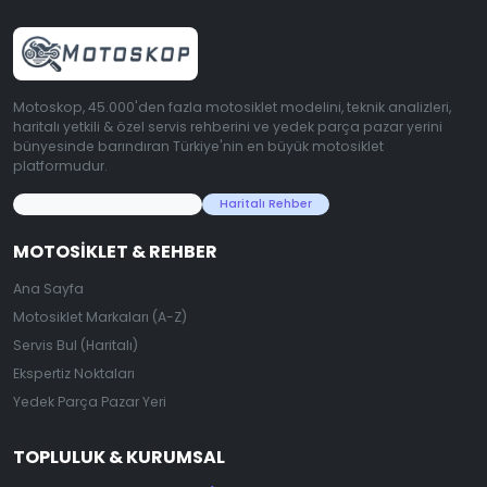
Motoskop, 45.000'den fazla motosiklet modelini, teknik analizleri,
haritalı yetkili & özel servis rehberini ve yedek parça pazar yerini
bünyesinde barındıran Türkiye'nin en büyük motosiklet
platformudur.
45.000+ Motosiklet Verisi
Haritalı Rehber
MOTOSIKLET & REHBER
Ana Sayfa
Motosiklet Markaları (A-Z)
Servis Bul (Haritalı)
Ekspertiz Noktaları
Yedek Parça Pazar Yeri
TOPLULUK & KURUMSAL