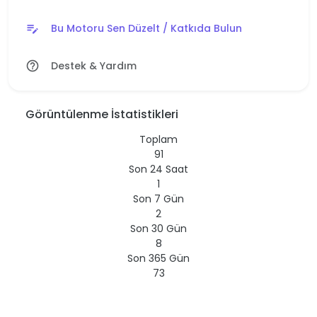
Bu Motoru Sen Düzelt / Katkıda Bulun
edit_note
Destek & Yardım
help_outline
Görüntülenme İstatistikleri
Toplam
91
Son 24 Saat
1
Son 7 Gün
2
Son 30 Gün
8
Son 365 Gün
73