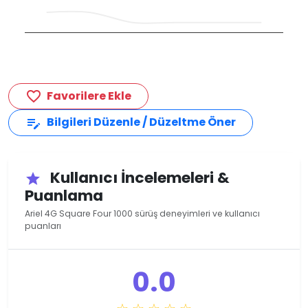
Favorilere Ekle
favorite_border
Bilgileri Düzenle / Düzeltme Öner
edit_note
Kullanıcı İncelemeleri &
star
Puanlama
Ariel 4G Square Four 1000 sürüş deneyimleri ve kullanıcı
puanları
0.0