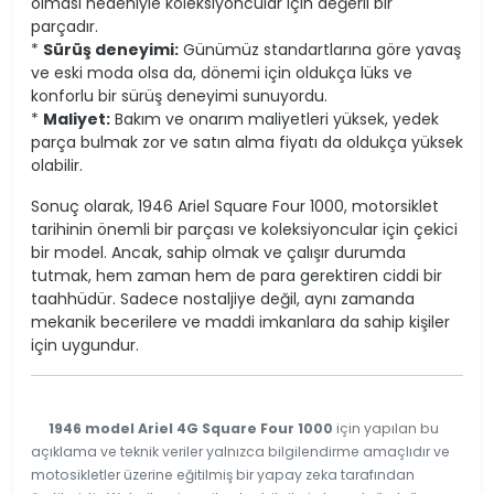
olması nedeniyle koleksiyoncular için değerli bir
parçadır.
*
Sürüş deneyimi:
Günümüz standartlarına göre yavaş
ve eski moda olsa da, dönemi için oldukça lüks ve
konforlu bir sürüş deneyimi sunuyordu.
*
Maliyet:
Bakım ve onarım maliyetleri yüksek, yedek
parça bulmak zor ve satın alma fiyatı da oldukça yüksek
olabilir.
Sonuç olarak, 1946 Ariel Square Four 1000, motorsiklet
tarihinin önemli bir parçası ve koleksiyoncular için çekici
bir model. Ancak, sahip olmak ve çalışır durumda
tutmak, hem zaman hem de para gerektiren ciddi bir
taahhüdür. Sadece nostaljiye değil, aynı zamanda
mekanik becerilere ve maddi imkanlara da sahip kişiler
için uygundur.
1946 model Ariel 4G Square Four 1000
için yapılan bu
açıklama ve teknik veriler yalnızca bilgilendirme amaçlıdır ve
motosikletler üzerine eğitilmiş bir yapay zeka tarafından