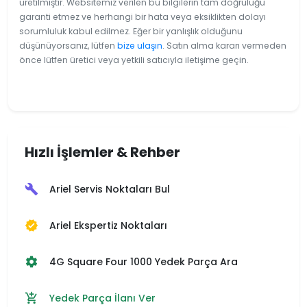
üretilmiştir. Websitemiz verilen bu bilgilerin tam doğruluğu
garanti etmez ve herhangi bir hata veya eksiklikten dolayı
sorumluluk kabul edilmez. Eğer bir yanlışlık olduğunu
düşünüyorsanız, lütfen
bize ulaşın
. Satın alma kararı vermeden
önce lütfen üretici veya yetkili satıcıyla iletişime geçin.
Hızlı İşlemler & Rehber
Ariel Servis Noktaları Bul
build
Ariel Ekspertiz Noktaları
verified
4G Square Four 1000 Yedek Parça Ara
settings
Yedek Parça İlanı Ver
add_shopping_cart