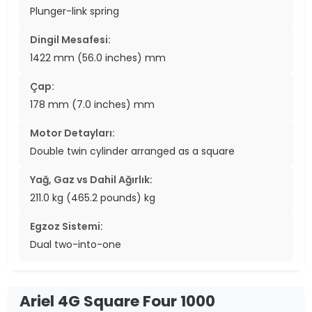
Plunger-link spring
Dingil Mesafesi:
1422 mm (56.0 inches) mm
Çap:
178 mm (7.0 inches) mm
Motor Detayları:
Double twin cylinder arranged as a square
Yağ, Gaz vs Dahil Ağırlık:
211.0 kg (465.2 pounds) kg
Egzoz Sistemi:
Dual two-into-one
Ariel 4G Square Four 1000