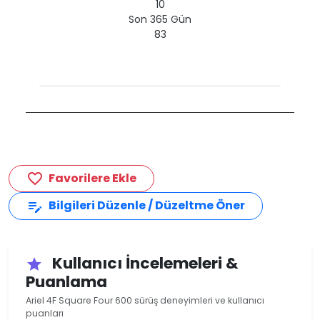
10
Son 365 Gün
83
Favorilere Ekle
favorite_border
Bilgileri Düzenle / Düzeltme Öner
edit_note
Kullanıcı İncelemeleri &
star
Puanlama
Ariel 4F Square Four 600 sürüş deneyimleri ve kullanıcı
puanları