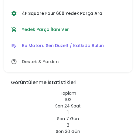
4F Square Four 600 Yedek Parça Ara
settings
Yedek Parça İlanı Ver
add_shopping_cart
Bu Motoru Sen Düzelt / Katkıda Bulun
edit_note
Destek & Yardım
help_outline
Görüntülenme İstatistikleri
Toplam
102
Son 24 Saat
1
Son 7 Gün
2
Son 30 Gün