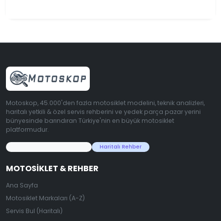
Motoskop, 45.000'den fazla motosiklet modelini, teknik analizleri,
haritalı yetkili & özel servis rehberini ve yedek parça pazar yerini
bünyesinde barındıran Türkiye'nin en büyük motosiklet
platformudur.
45.000+ Motosiklet Verisi
Haritalı Rehber
MOTOSIKLET & REHBER
Ana Sayfa
Motosiklet Markaları (A-Z)
Servis Bul (Haritalı)