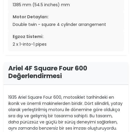
1385 mm (54.5 inches) mm
Motor Detayları:
Double twin - square 4 cylinder arrangement
Egzoz Sistemi:
2 x 1-into-1 pipes
Ariel 4F Square Four 600
Değerlendirmesi
1935 Ariel Square Four 600, motosiklet tarihindeki en
ikonik ve önemli makinelerden biridir. Dört silindirli, yatay
olarak yerleştirilmiş motoru ile dönemine göre oldukça
sıra dışı ve gelişmiş bir tasarıma sahipti. Bu tasarım,
daha pürüzsüz ve güçlü bir sürüş deneyimi sağlarken,
aynı zamanda benzersiz bir ses imzası oluşturuyordu.