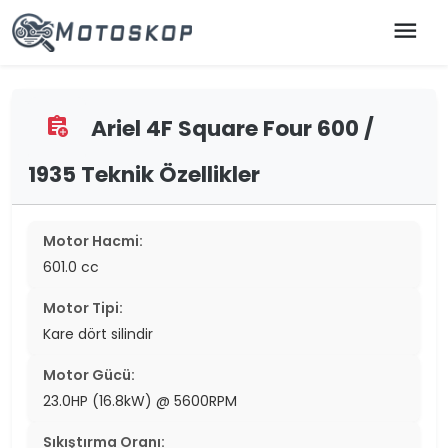
menu
Ariel 4F Square Four 600 /
assignment_add
1935 Teknik Özellikler
Motor Hacmi:
601.0 cc
Motor Tipi:
Kare dört silindir
Motor Gücü:
23.0HP (16.8kW) @ 5600RPM
Sıkıştırma Oranı: