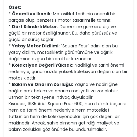
Özet:
*
Önemli ve İkonik:
Motosiklet tarihinin önemli bir
parçası olup, benzersiz motor tasarımı ile tanınır.
*
Dört Silindirli Motor:
Dönemine göre sıra dışı ve
güçlü bir motor özelliği sunar. Bu, daha pürüzsüz ve
güçlü bir sürüş sağlar.
*
Yatay Motor Dizilimi:
"Square Four" adını alan bu
yatay dizilim, motosikletin görünümüne ve ağırlık
dağılımına özgün bir karakter kazandırır.
*
Koleksiyon Değeri Yüksek:
Nadirliği ve tarihi önemi
nedeniyle, günümüzde yüksek koleksiyon değeri olan bir
motosiklettir.
*
Bakım ve Onarım Zorluğu:
Yaşına ve nadirliğine
bağlı olarak bakım ve onarım maliyetli ve zor olabilir.
Uzman bir teknisyene ihtiyaç duyulabilir.
Kısacası, 1935 Ariel Square Four 600, hem teknik başarısı
hem de tarihi önemi nedeniyle hem motosiklet
tutkunları hem de koleksiyoncular için çok değerli bir
makinedir. Ancak, sahip olmanın getirdiği maliyet ve
bakım zorlukları göz önünde bulundurulmalıdır.