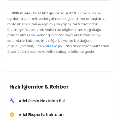
1935 model Ariel 4F Square Four 600
için yapılan bu
açıklama ve teknik veriler yalnızca bilgilendirme amaçlıdır ve
motosikletler üzerine eğitilmiş bir yapay zeka tarafından
üretilmiştir. Websitemiz verilen bu bilgilerin tam doğruluğu
garanti etmez ve herhangi bir hata veya eksiklikten dolayı
sorumluluk kabul edilmez. Eğer bir yanlışlık olduğunu
düşünüyorsanız, lütfen
bize ulaşın
. Satın alma kararı vermeden
önce lütfen üretici veya yetkili satıcıyla iletişime geçin.
Hızlı İşlemler & Rehber
Ariel Servis Noktaları Bul
build
Ariel Ekspertiz Noktaları
verified