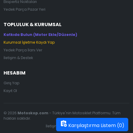
Ekspertiz Noktaları
Yedek Parça Pazar Yeri
TOPLULUK & KURUMSAL
Katkıda Bulun (Motor Ekle/Düzenle)
Kurumsal İşletme Kaydı Yap
Yedek Parça İlanı Ver
İletişim & Destek
HESABIM
Giriş Yap
Kayıt Ol
© 2026
Motoskop.com
- Türkiye'nin Motosiklet Platformu. Tüm
hakları saklıdır.
assignment_add
Karşılaştırma Listem (
0
)
İletişim
|
Gizlilik Politikası