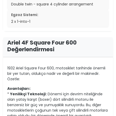
Double twin - square 4 cylinder arrangement
Egzoz Sistemi:
2 x 1-into-1
Ariel 4F Square Four 600
Değerlendirmesi
1932 Ariel Square Four 600, motosiklet tarihinde önemli
bir yer tutan, oldukça nadir ve değerli bir makinedir.
Özetle:
Avantajları:
*
Yenilikçi Teknoloji:
Dönemi için devrim niteliğinde
olan yatay karşıt (boxer) dört silindirli motoru ile
benzersiz bir güç ve yumuşaklık sunuyordu. Bu, diğer
motosikletlerin çoğunun tek veya çift silindirli motorlara
sahip olduğu bir dönemde önemli bir avantajdı.