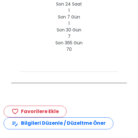
Son 24 Saat
1
Son 7 Gün
1
Son 30 Gün
7
Son 365 Gün
70
Favorilere Ekle
favorite_border
Bilgileri Düzenle / Düzeltme Öner
edit_note