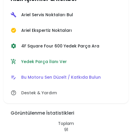
Ariel Servis Noktaları Bul
build
Ariel Ekspertiz Noktaları
verified
4F Square Four 600 Yedek Parça Ara
settings
Yedek Parça İlanı Ver
add_shopping_cart
Bu Motoru Sen Düzelt / Katkıda Bulun
edit_note
Destek & Yardım
help_outline
Görüntülenme İstatistikleri
Toplam
91