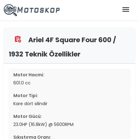
menu
Ariel 4F Square Four 600 /
assignment_add
1932 Teknik Özellikler
Motor Hacmi:
601.0 cc
Motor Tipi:
Kare dört silindir
Motor Gücü:
23.0HP (16.8kW) @ 5600RPM
Sıkıştırma Oranı: