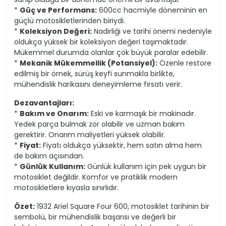
*
Güç ve Performans:
600cc hacmiyle döneminin en
güçlü motosikletlerinden biriydi.
*
Koleksiyon Değeri:
Nadirliği ve tarihi önemi nedeniyle
oldukça yüksek bir koleksiyon değeri taşımaktadır.
Mükemmel durumda olanlar çok büyük paralar edebilir.
*
Mekanik Mükemmellik (Potansiyel):
Özenle restore
edilmiş bir örnek, sürüş keyfi sunmakla birlikte,
mühendislik harikasını deneyimleme fırsatı verir.
Dezavantajları:
*
Bakım ve Onarım:
Eski ve karmaşık bir makinadır.
Yedek parça bulmak zor olabilir ve uzman bakım
gerektirir. Onarım maliyetleri yüksek olabilir.
*
Fiyat:
Fiyatı oldukça yüksektir, hem satın alma hem
de bakım açısından.
*
Günlük Kullanım:
Günlük kullanım için pek uygun bir
motosiklet değildir. Komfor ve pratiklik modern
motosikletlere kıyasla sınırlıdır.
Özet:
1932 Ariel Square Four 600, motosiklet tarihinin bir
sembolü, bir mühendislik başarısı ve değerli bir