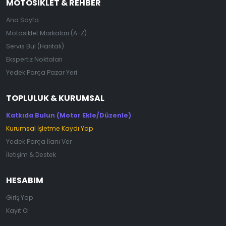
MOTOSIKLET & REHBER
Ana Sayfa
Motosiklet Markaları (A-Z)
Servis Bul (Haritalı)
Ekspertiz Noktaları
Yedek Parça Pazar Yeri
TOPLULUK & KURUMSAL
Katkıda Bulun (Motor Ekle/Düzenle)
Kurumsal İşletme Kaydı Yap
Yedek Parça İlanı Ver
İletişim & Destek
HESABIM
Giriş Yap
Kayıt Ol