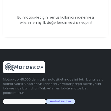
Bu motosiklet için henüz kullanıcı incelemesi
eklenmemiş. İlk değerlendirmeyi siz yapın!
Motoskop, 45.000'den fazla motosiklet modelini, teknik analizleri,
haritalı yetkili & özel servis rehberini ve yedek parça pazar yerini
bünyesinde barındıran Türkiye'nin en büyük motosiklet
platformudur.
45.000+ Motosiklet Verisi
Haritalı Rehber