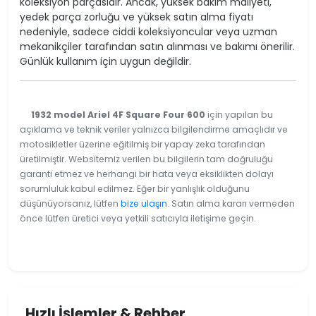
koleksiyon parçasıdır. Ancak, yüksek bakım maliyeti,
yedek parça zorluğu ve yüksek satın alma fiyatı
nedeniyle, sadece ciddi koleksiyoncular veya uzman
mekanikçiler tarafından satın alınması ve bakımı önerilir.
Günlük kullanım için uygun değildir.
1932 model Ariel 4F Square Four 600
için yapılan bu
açıklama ve teknik veriler yalnızca bilgilendirme amaçlıdır ve
motosikletler üzerine eğitilmiş bir yapay zeka tarafından
üretilmiştir. Websitemiz verilen bu bilgilerin tam doğruluğu
garanti etmez ve herhangi bir hata veya eksiklikten dolayı
sorumluluk kabul edilmez. Eğer bir yanlışlık olduğunu
düşünüyorsanız, lütfen
bize ulaşın
. Satın alma kararı vermeden
önce lütfen üretici veya yetkili satıcıyla iletişime geçin.
Hızlı İşlemler & Rehber