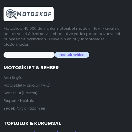
Motoskop, 45.000'den fazla motosiklet modelini, teknik analizleri,
haritalı yetkili & özel servis rehberini ve yedek parça pazar yerini
bünyesinde barındıran Türkiye'nin en büyük motosiklet
platformudur.
45.000+ Motosiklet Verisi
Haritalı Rehber
MOTOSIKLET & REHBER
Ana Sayfa
Motosiklet Markaları (A-Z)
Servis Bul (Haritalı)
Ekspertiz Noktaları
Yedek Parça Pazar Yeri
TOPLULUK & KURUMSAL