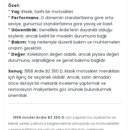
Özet:
*
Yaş:
Klasik, tarihi bir motosiklet.
*
Performans:
O dönemin standartlarına göre orta
seviye, günümüz standartlarına göre yavaş ve basit.
*
Güvenilirlik:
Genellikle Ardie'lerin dayanıklı olduğu
söylenir, ancak belirli bir modelin durumuna bağlı.
*
Bakım:
Yaşı nedeniyle düzenli bakım ve muhtemelen
onarım gerektirir.
*
Değer:
Koleksiyon değeri olabilir, ancak piyasa değeri
durumuna, orijinalliğine ve genel bakıma bağlıdır.
Sonuç:
1958 Ardie BZ 350 D, klasik motosiklet meraklıları
için ilginç bir seçenek olabilir. Ancak, satın almadan
önce detaylı bir mekanik inceleme yaptırmak ve
restorasyon maliyetlerini göz önünde bulundurmak
önemlidir.
1958 model Ardie BZ 350 D
için yapılan bu açıklama ve
teknik veriler yalnızca bilgilendirme amaçlıdır ve motosikletler
üzerine eğitilmiş bir yapay zeka tarafından üretilmiştir.