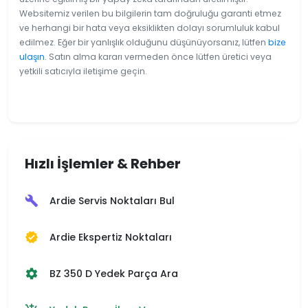
Websitemiz verilen bu bilgilerin tam doğruluğu garanti etmez
ve herhangi bir hata veya eksiklikten dolayı sorumluluk kabul
edilmez. Eğer bir yanlışlık olduğunu düşünüyorsanız, lütfen
bize
ulaşın
. Satın alma kararı vermeden önce lütfen üretici veya
yetkili satıcıyla iletişime geçin.
Hızlı İşlemler & Rehber
Ardie Servis Noktaları Bul
build
Ardie Ekspertiz Noktaları
verified
BZ 350 D Yedek Parça Ara
settings