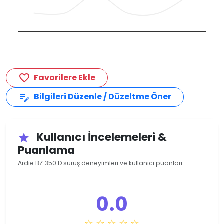
Favorilere Ekle
favorite_border
Bilgileri Düzenle / Düzeltme Öner
edit_note
Kullanıcı İncelemeleri &
star
Puanlama
Ardie BZ 350 D sürüş deneyimleri ve kullanıcı puanları
0.0
☆ ☆ ☆ ☆ ☆