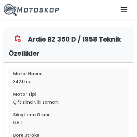
menu
Ardie BZ 350 D / 1958 Teknik
assignment_add
Özellikler
Motor Hacmi:
342.0 cc
Motor Tipi:
Çift silindir, iki zamanlı
Sıkıştırma Oranı:
6.8:1
Bore Stroke: