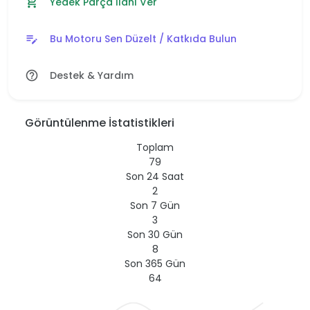
Yedek Parça İlanı Ver
add_shopping_cart
Bu Motoru Sen Düzelt / Katkıda Bulun
edit_note
Destek & Yardım
help_outline
Görüntülenme İstatistikleri
Toplam
79
Son 24 Saat
2
Son 7 Gün
3
Son 30 Gün
8
Son 365 Gün
64