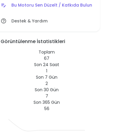
Bu Motoru Sen Düzelt / Katkıda Bulun
edit_note
Destek & Yardım
help_outline
Görüntülenme İstatistikleri
Toplam
67
Son 24 Saat
1
Son 7 Gün
2
Son 30 Gün
7
Son 365 Gün
56