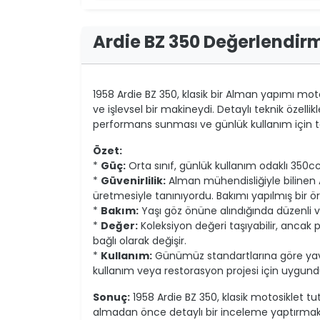
Ardie BZ 350 Değerlendir
1958 Ardie BZ 350, klasik bir Alman yapımı mot
ve işlevsel bir makineydi. Detaylı teknik özellik
performans sunması ve günlük kullanım için t
Özet:
*
Güç:
Orta sınıf, günlük kullanım odaklı 35
*
Güvenirlilik:
Alman mühendisliğiyle bilinen
üretmesiyle tanınıyordu. Bakımı yapılmış bir örn
*
Bakım:
Yaşı göz önüne alındığında düzenli ve
*
Değer:
Koleksiyon değeri taşıyabilir, ancak 
bağlı olarak değişir.
*
Kullanım:
Günümüz standartlarına göre yava
kullanım veya restorasyon projesi için uygund
Sonuç:
1958 Ardie BZ 350, klasik motosiklet tutk
almadan önce detaylı bir inceleme yaptırma