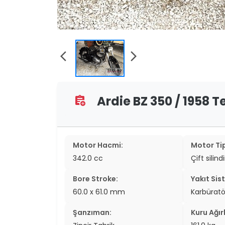
two_wheel
two_wheel
grid_vi
arrow_back_ios
arrow_forward_ios
sear
Ardie BZ 350 / 1958 Te
assignment_add
Motor Hacmi:
Motor Tip
342.0 cc
Çift silind
Bore Stroke:
Yakıt Sis
60.0 x 61.0 mm
Karbüratö
Şanzıman:
Kuru Ağırl