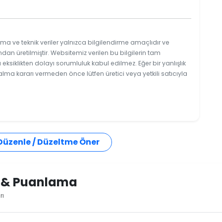
ma ve teknik veriler yalnızca bilgilendirme amaçlıdır ve
ndan üretilmiştir. Websitemiz verilen bu bilgilerin tam
ksiklikten dolayı sorumluluk kabul edilmez. Eğer bir yanlışlık
 alma kararı vermeden önce lütfen üretici veya yetkili satıcıyla
 Düzenle / Düzeltme Öner
i & Puanlama
rı