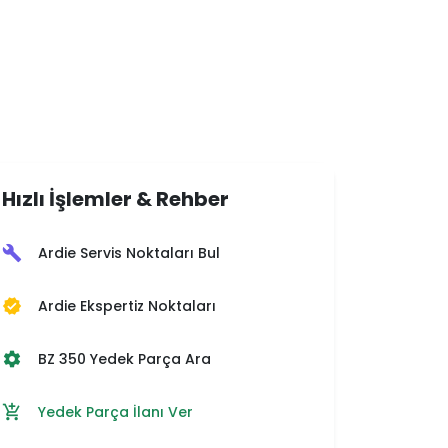
Hızlı İşlemler & Rehber
Ardie Servis Noktaları Bul
build
Ardie Ekspertiz Noktaları
verified
BZ 350 Yedek Parça Ara
settings
Yedek Parça İlanı Ver
add_shopping_cart