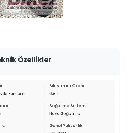
er
er
ew
ch
knik Özellikler
i:
Sıkıştırma Oranı:
ir, iki zamanlı
6.8:1
temi:
Soğutma Sistemi:
r
Hava Soğutma
ık:
Genel Yükseklik: