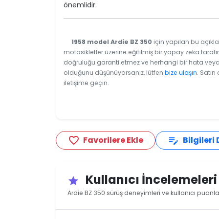
önemlidir.
1958 model Ardie BZ 350
için yapılan bu açıkla
motosikletler üzerine eğitilmiş bir yapay zeka tarafı
doğruluğu garanti etmez ve herhangi bir hata veya e
olduğunu düşünüyorsanız, lütfen
bize ulaşın
. Satın
iletişime geçin.
Favorilere Ekle
Bilgileri
favorite_border
edit_note
Kullanıcı İncelemeler
star
Ardie BZ 350 sürüş deneyimleri ve kullanıcı puanla