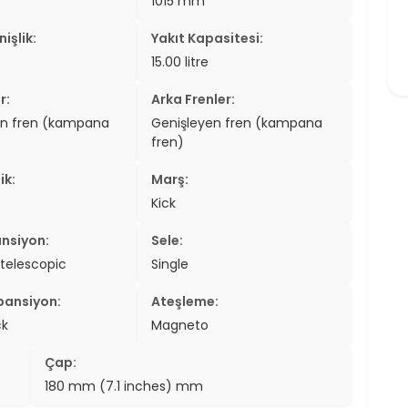
1015 mm
işlik:
Yakıt Kapasitesi:
15.00 litre
r:
Arka Frenler:
en fren (kampana
Genişleyen fren (kampana
fren)
ik:
Marş:
Kick
nsiyon:
Sele:
 telescopic
Single
pansiyon:
Ateşleme:
ck
Magneto
Çap:
180 mm (7.1 inches) mm