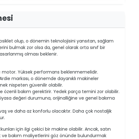
mesi
osiklet olup, o dönemin teknolojisini yansıtan, sağlam
lerini bulmak zor olsa da, genel olarak orta sınıf bir
asarlanmış olması beklenir.
0cc motor. Yüksek performans beklenmemelidir.
 Ardie markası, o dönemde dayanıklı makineler
ek nispeten güvenilir olabilir.
 özenli bakım gerektirir. Yedek parça temini zor olabilir.
piyasa değeri durumuna, orijinalliğine ve genel bakıma
ş ve daha az konforlu olacaktır. Daha çok nostaljik
ur.
unları için ilgi çekici bir makine olabilir. Ancak, satın
k ve bakım maliyetlerini göz önünde bulundurmak