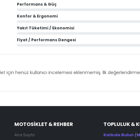
Performans & Güç
Konfor & Ergonomi
Yakıt Tüketimi / Ekonomisi
Fiyat / Performans Dengesi
et için henüz kullanıcı incelemesi eklenmemiş. İlk değerlendirmey
MOTOSIKLET & REHBER
TOPLULUK & 
Ana Sayfa
Katkıda Bulun (M