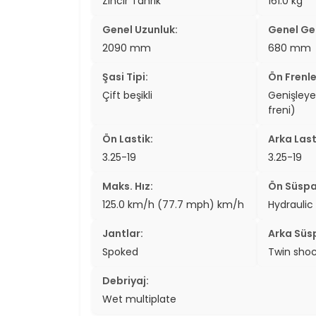
Zincir Tahrik
161.0 kg
Genel Uzunluk:
Genel Gen
2090 mm
680 mm
Şasi Tipi:
Ön Frenle
Çift beşikli
Genişley
freni)
Ön Lastik:
Arka Last
3.25-19
3.25-19
Maks. Hız:
Ön Süspa
125.0 km/h (77.7 mph) km/h
Hydraulic
Jantlar:
Arka Süs
Spoked
Twin sho
Debriyaj:
Wet multiplate