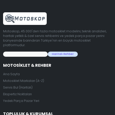
Motoskop, 45.000'den fazla motosiklet modelini, teknik analizleri,
haritalı yetkili & özel servis rehberini ve yedek parça pazar yerini
bünyesinde barındıran Türkiye'nin en büyük motosiklet
platformudur.
45.000+ Motosiklet Verisi
Haritalı Rehber
MOTOSIKLET & REHBER
Ana Sayfa
Motosiklet Markaları (A-Z)
Servis Bul (Haritalı)
Ekspertiz Noktaları
Yedek Parça Pazar Yeri
TOPLULUK & KURUMSAL