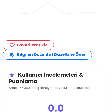
Favorilere Ekle
favorite_border
Bilgileri Düzenle / Düzeltme Öner
edit_note
Kullanıcı İncelemeleri &
star
Puanlama
Ardie BKZ 350 sürüş deneyimleri ve kullanıcı puanları
0.0