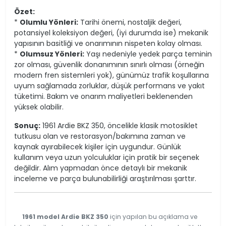
Özet:
*
Olumlu Yönleri:
Tarihi önemi, nostaljik değeri,
potansiyel koleksiyon değeri, (iyi durumda ise) mekanik
yapısının basitliği ve onarımının nispeten kolay olması.
*
Olumsuz Yönleri:
Yaşı nedeniyle yedek parça teminin
zor olması, güvenlik donanımının sınırlı olması (örneğin
modern fren sistemleri yok), günümüz trafik koşullarına
uyum sağlamada zorluklar, düşük performans ve yakıt
tüketimi. Bakım ve onarım maliyetleri beklenenden
yüksek olabilir.
Sonuç:
1961 Ardie BKZ 350, öncelikle klasik motosiklet
tutkusu olan ve restorasyon/bakımına zaman ve
kaynak ayırabilecek kişiler için uygundur. Günlük
kullanım veya uzun yolculuklar için pratik bir seçenek
değildir. Alım yapmadan önce detaylı bir mekanik
inceleme ve parça bulunabilirliği araştırılması şarttır.
1961 model Ardie BKZ 350
için yapılan bu açıklama ve