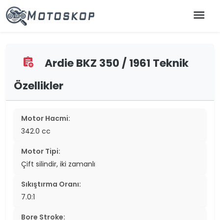
menu
Ardie BKZ 350 / 1961 Teknik
assignment_add
Özellikler
Motor Hacmi:
342.0 cc
Motor Tipi:
Çift silindir, iki zamanlı
Sıkıştırma Oranı:
7.0:1
Bore Stroke: