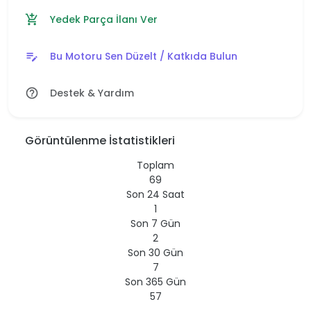
Yedek Parça İlanı Ver
add_shopping_cart
Bu Motoru Sen Düzelt / Katkıda Bulun
edit_note
Destek & Yardım
help_outline
Görüntülenme İstatistikleri
Toplam
69
Son 24 Saat
1
Son 7 Gün
2
Son 30 Gün
7
Son 365 Gün
57