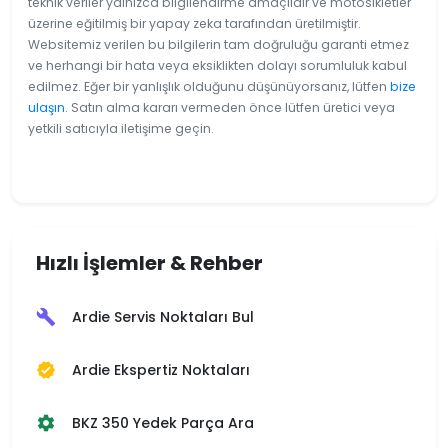
teknik veriler yalnızca bilgilendirme amaçlıdır ve motosikletler
üzerine eğitilmiş bir yapay zeka tarafından üretilmiştir.
Websitemiz verilen bu bilgilerin tam doğruluğu garanti etmez
ve herhangi bir hata veya eksiklikten dolayı sorumluluk kabul
edilmez. Eğer bir yanlışlık olduğunu düşünüyorsanız, lütfen
bize
ulaşın
. Satın alma kararı vermeden önce lütfen üretici veya
yetkili satıcıyla iletişime geçin.
Hızlı İşlemler & Rehber
Ardie Servis Noktaları Bul
build
Ardie Ekspertiz Noktaları
verified
BKZ 350 Yedek Parça Ara
settings