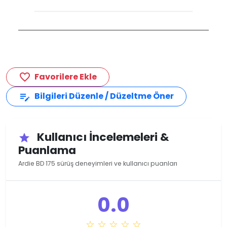
Favorilere Ekle
favorite_border
Bilgileri Düzenle / Düzeltme Öner
edit_note
Kullanıcı İncelemeleri &
star
Puanlama
Ardie BD 175 sürüş deneyimleri ve kullanıcı puanları
0.0
☆ ☆ ☆ ☆ ☆