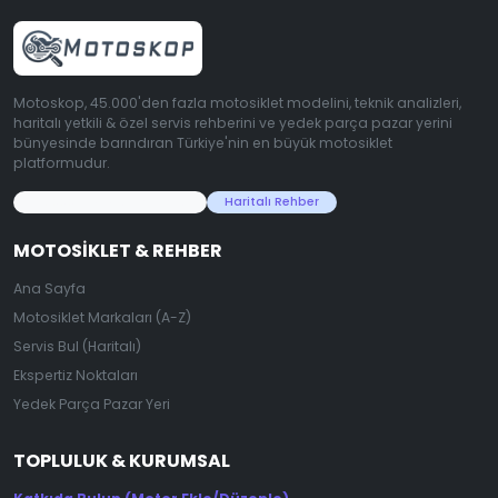
Motoskop, 45.000'den fazla motosiklet modelini, teknik analizleri,
haritalı yetkili & özel servis rehberini ve yedek parça pazar yerini
bünyesinde barındıran Türkiye'nin en büyük motosiklet
platformudur.
45.000+ Motosiklet Verisi
Haritalı Rehber
MOTOSIKLET & REHBER
Ana Sayfa
Motosiklet Markaları (A-Z)
Servis Bul (Haritalı)
Ekspertiz Noktaları
Yedek Parça Pazar Yeri
TOPLULUK & KURUMSAL