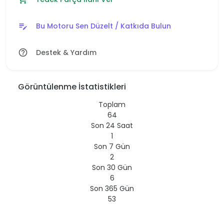
Bu Motoru Sen Düzelt / Katkıda Bulun
edit_note
Destek & Yardım
help_outline
Görüntülenme İstatistikleri
Toplam
64
Son 24 Saat
1
Son 7 Gün
2
Son 30 Gün
6
Son 365 Gün
53