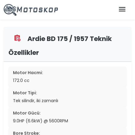
menu
Ardie BD 175 / 1957 Teknik
assignment_add
Özellikler
Motor Hacmi:
172.0 cc
Motor Tipi:
Tek silindir, iki zamanlı
Motor Gücü:
9.0HP (6.6kW) @ 5600RPM
Bore Stroke: