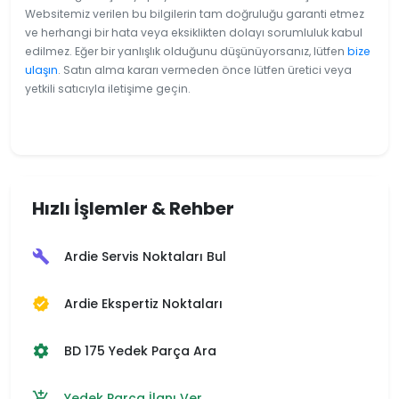
Websitemiz verilen bu bilgilerin tam doğruluğu garanti etmez
ve herhangi bir hata veya eksiklikten dolayı sorumluluk kabul
edilmez. Eğer bir yanlışlık olduğunu düşünüyorsanız, lütfen
bize
ulaşın
. Satın alma kararı vermeden önce lütfen üretici veya
yetkili satıcıyla iletişime geçin.
Hızlı İşlemler & Rehber
Ardie Servis Noktaları Bul
build
Ardie Ekspertiz Noktaları
verified
BD 175 Yedek Parça Ara
settings
Yedek Parça İlanı Ver
add_shopping_cart