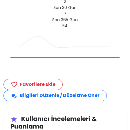
2
Son 30 Gün
7
Son 365 Gün
54
Favorilere Ekle
favorite_border
Bilgileri Düzenle / Düzeltme Öner
edit_note
Kullanıcı İncelemeleri &
star
Puanlama