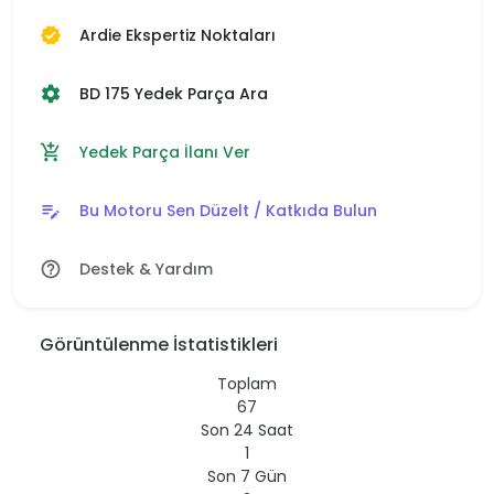
Ardie Ekspertiz Noktaları
verified
BD 175 Yedek Parça Ara
settings
Yedek Parça İlanı Ver
add_shopping_cart
Bu Motoru Sen Düzelt / Katkıda Bulun
edit_note
Destek & Yardım
help_outline
Görüntülenme İstatistikleri
Toplam
67
Son 24 Saat
1
Son 7 Gün