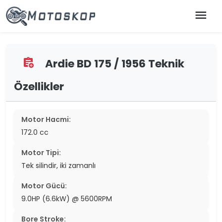
menu
Ardie BD 175 / 1956 Teknik
assignment_add
Özellikler
Motor Hacmi:
172.0 cc
Motor Tipi:
Tek silindir, iki zamanlı
Motor Gücü:
9.0HP (6.6kW) @ 5600RPM
Bore Stroke: