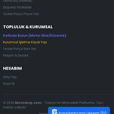
Servis Bul (Haritalı)
Ekspertiz Noktaları
Yedek Parça Pazar Yeri
TOPLULUK & KURUMSAL
Katkıda Bulun (Motor Ekle/Düzenle)
Kurumsal İşletme Kaydı Yap
Yedek Parça İlanı Ver
İletişim & Destek
HESABIM
Giriş Yap
Kayıt Ol
© 2026
Motoskop.com
- Türkiye'nin Motosiklet Platformu. Tüm
hakları saklıdır.
assignment_add
Karşılaştırma Listem (
0
)
İletişim
|
Gizlilik Politikası