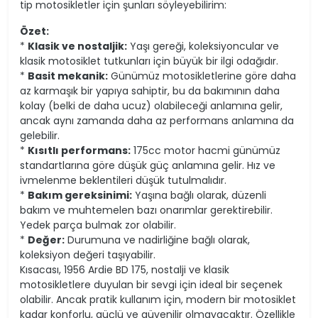
tip motosikletler için şunları söyleyebilirim:
Özet:
*
Klasik ve nostaljik:
Yaşı gereği, koleksiyoncular ve
klasik motosiklet tutkunları için büyük bir ilgi odağıdır.
*
Basit mekanik:
Günümüz motosikletlerine göre daha
az karmaşık bir yapıya sahiptir, bu da bakımının daha
kolay (belki de daha ucuz) olabileceği anlamına gelir,
ancak aynı zamanda daha az performans anlamına da
gelebilir.
*
Kısıtlı performans:
175cc motor hacmi günümüz
standartlarına göre düşük güç anlamına gelir. Hız ve
ivmelenme beklentileri düşük tutulmalıdır.
*
Bakım gereksinimi:
Yaşına bağlı olarak, düzenli
bakım ve muhtemelen bazı onarımlar gerektirebilir.
Yedek parça bulmak zor olabilir.
*
Değer:
Durumuna ve nadirliğine bağlı olarak,
koleksiyon değeri taşıyabilir.
Kısacası, 1956 Ardie BD 175, nostalji ve klasik
motosikletlere duyulan bir sevgi için ideal bir seçenek
olabilir. Ancak pratik kullanım için, modern bir motosiklet
kadar konforlu, güçlü ve güvenilir olmayacaktır. Özellikle