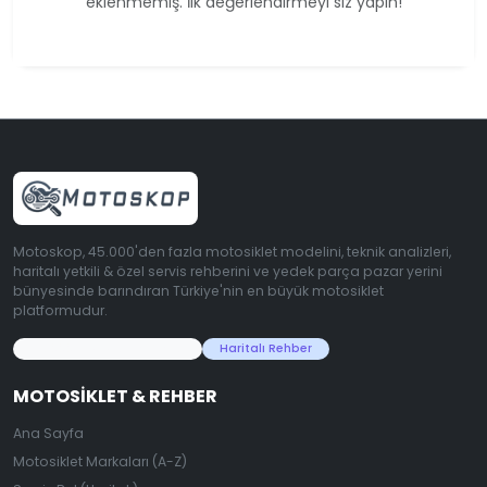
eklenmemiş. İlk değerlendirmeyi siz yapın!
Motoskop, 45.000'den fazla motosiklet modelini, teknik analizleri,
haritalı yetkili & özel servis rehberini ve yedek parça pazar yerini
bünyesinde barındıran Türkiye'nin en büyük motosiklet
platformudur.
45.000+ Motosiklet Verisi
Haritalı Rehber
MOTOSIKLET & REHBER
Ana Sayfa
Motosiklet Markaları (A-Z)