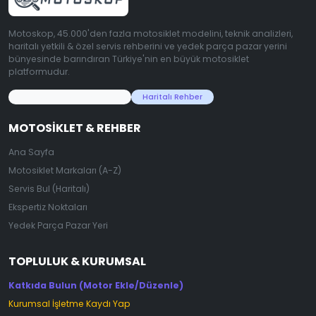
Motoskop, 45.000'den fazla motosiklet modelini, teknik analizleri,
haritalı yetkili & özel servis rehberini ve yedek parça pazar yerini
bünyesinde barındıran Türkiye'nin en büyük motosiklet
platformudur.
45.000+ Motosiklet Verisi
Haritalı Rehber
MOTOSIKLET & REHBER
Ana Sayfa
Motosiklet Markaları (A-Z)
Servis Bul (Haritalı)
Ekspertiz Noktaları
Yedek Parça Pazar Yeri
TOPLULUK & KURUMSAL
Katkıda Bulun (Motor Ekle/Düzenle)
Kurumsal İşletme Kaydı Yap