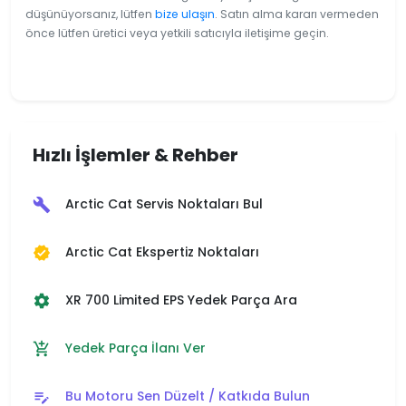
düşünüyorsanız, lütfen
bize ulaşın
. Satın alma kararı vermeden
önce lütfen üretici veya yetkili satıcıyla iletişime geçin.
Hızlı İşlemler & Rehber
Arctic Cat Servis Noktaları Bul
build
Arctic Cat Ekspertiz Noktaları
verified
XR 700 Limited EPS Yedek Parça Ara
settings
Yedek Parça İlanı Ver
add_shopping_cart
Bu Motoru Sen Düzelt / Katkıda Bulun
edit_note