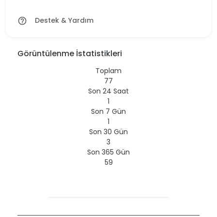
Destek & Yardım
help_outline
Görüntülenme İstatistikleri
Toplam
77
Son 24 Saat
1
Son 7 Gün
1
Son 30 Gün
3
Son 365 Gün
59