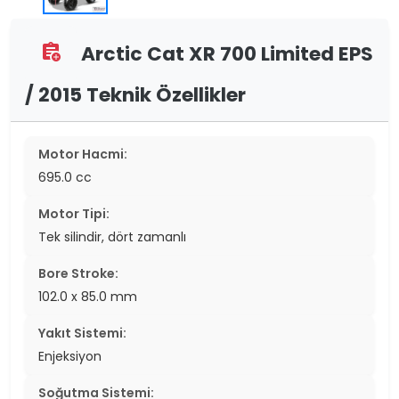
Arctic Cat XR 700 Limited EPS
assignment_add
/ 2015 Teknik Özellikler
Motor Hacmi:
695.0 cc
Motor Tipi:
Tek silindir, dört zamanlı
Bore Stroke:
102.0 x 85.0 mm
Yakıt Sistemi:
Enjeksiyon
Soğutma Sistemi: