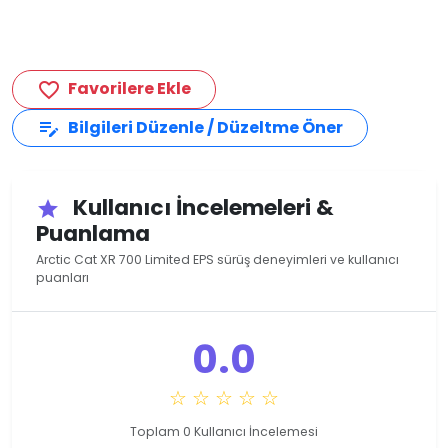
Favorilere Ekle
favorite_border
Bilgileri Düzenle / Düzeltme Öner
edit_note
Kullanıcı İncelemeleri &
star
Puanlama
Arctic Cat XR 700 Limited EPS sürüş deneyimleri ve kullanıcı
puanları
0.0
☆ ☆ ☆ ☆ ☆
Toplam 0 Kullanıcı İncelemesi