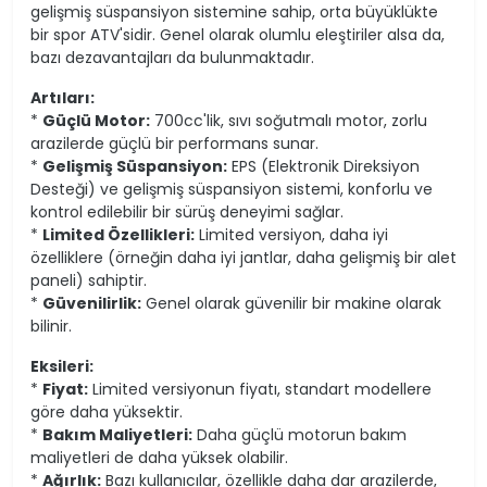
gelişmiş süspansiyon sistemine sahip, orta büyüklükte
bir spor ATV'sidir. Genel olarak olumlu eleştiriler alsa da,
bazı dezavantajları da bulunmaktadır.
Artıları:
*
Güçlü Motor:
700cc'lik, sıvı soğutmalı motor, zorlu
arazilerde güçlü bir performans sunar.
*
Gelişmiş Süspansiyon:
EPS (Elektronik Direksiyon
Desteği) ve gelişmiş süspansiyon sistemi, konforlu ve
kontrol edilebilir bir sürüş deneyimi sağlar.
*
Limited Özellikleri:
Limited versiyon, daha iyi
özelliklere (örneğin daha iyi jantlar, daha gelişmiş bir alet
paneli) sahiptir.
*
Güvenilirlik:
Genel olarak güvenilir bir makine olarak
bilinir.
Eksileri:
*
Fiyat:
Limited versiyonun fiyatı, standart modellere
göre daha yüksektir.
*
Bakım Maliyetleri:
Daha güçlü motorun bakım
maliyetleri de daha yüksek olabilir.
*
Ağırlık:
Bazı kullanıcılar, özellikle daha dar arazilerde,