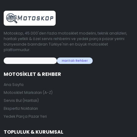
Motoskop, 45.000'den fazla motosiklet modelini, teknik analizleri,
haritalı yetkili & özel servis rehberini ve yedek parça pazar yerini
bünyesinde barındıran Türkiye'nin en büyük motosiklet
platformudur.
45.000+ Motosiklet Verisi
Haritalı Rehber
MOTOSIKLET & REHBER
Ana Sayfa
Motosiklet Markaları (A-Z)
Servis Bul (Haritalı)
Ekspertiz Noktaları
Yedek Parça Pazar Yeri
TOPLULUK & KURUMSAL