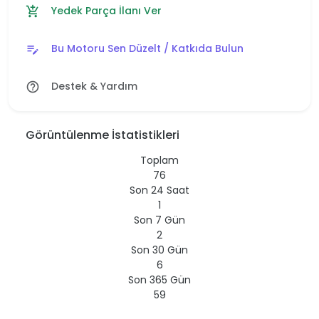
Yedek Parça İlanı Ver
add_shopping_cart
Bu Motoru Sen Düzelt / Katkıda Bulun
edit_note
Destek & Yardım
help_outline
Görüntülenme İstatistikleri
Toplam
76
Son 24 Saat
1
Son 7 Gün
2
Son 30 Gün
6
Son 365 Gün
59