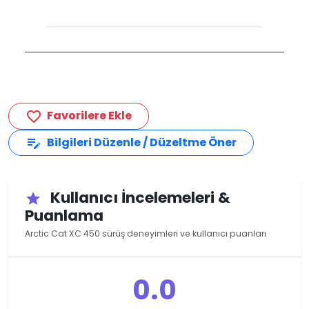
Favorilere Ekle
favorite_border
Bilgileri Düzenle / Düzeltme Öner
edit_note
Kullanıcı İncelemeleri &
star
Puanlama
Arctic Cat XC 450 sürüş deneyimleri ve kullanıcı puanları
0.0