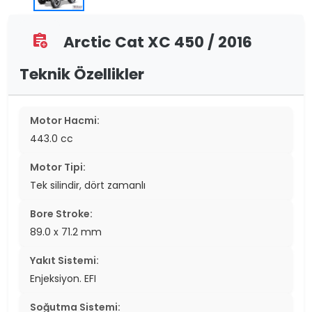
Arctic Cat XC 450 / 2016
assignment_add
Teknik Özellikler
Motor Hacmi:
443.0 cc
Motor Tipi:
Tek silindir, dört zamanlı
Bore Stroke:
89.0 x 71.2 mm
Yakıt Sistemi:
Enjeksiyon. EFI
Soğutma Sistemi: