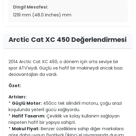
Dingil Mesafesi:
1219 mm (48.0 inches) mm
Arctic Cat XC 450 Değerlendirmesi
2014 Arctic Cat XC 450, o dönem için orta seviye bir
spor ATV'siydi. Güçlü ve hafif bir makineydi ancak bazı
dezavantajları da vardı.
Özet:
Artıları:
*
Güçlü Motor:
450cc tek silindirli motoru, çoğu arazi
koşulunda yeterli gücü sağlıyordu.
*
Hafif Tasarım:
Çeviklik ve kolay kullanım sağlayan
nispeten hafif bir yapıya sahipti.
*
Makul Fiyat:
Benzer özelliklere sahip diğer markalara
göre daha uygun fiyatlıydı (ikinci el piyasasında durum