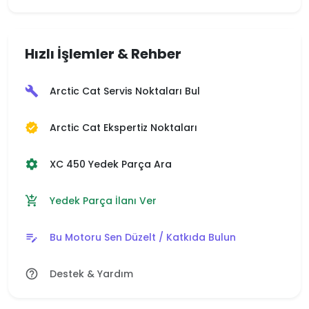
Hızlı İşlemler & Rehber
Arctic Cat Servis Noktaları Bul
build
Arctic Cat Ekspertiz Noktaları
verified
XC 450 Yedek Parça Ara
settings
Yedek Parça İlanı Ver
add_shopping_cart
Bu Motoru Sen Düzelt / Katkıda Bulun
edit_note
Destek & Yardım
help_outline