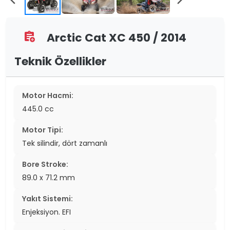
Arctic Cat XC 450 / 2014
assignment_add
Teknik Özellikler
Motor Hacmi:
445.0 cc
Motor Tipi:
Tek silindir, dört zamanlı
Bore Stroke:
89.0 x 71.2 mm
Yakıt Sistemi:
Enjeksiyon. EFI