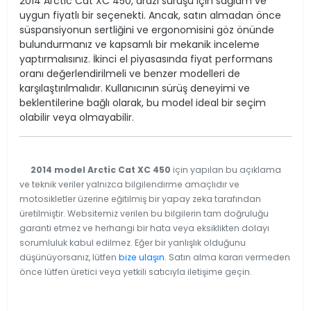
2014 Arctic Cat XC 450, arazi sürüşü için sağlam ve
uygun fiyatlı bir seçenekti. Ancak, satın almadan önce
süspansiyonun sertliğini ve ergonomisini göz önünde
bulundurmanız ve kapsamlı bir mekanik inceleme
yaptırmalısınız. İkinci el piyasasında fiyat performans
oranı değerlendirilmeli ve benzer modelleri de
karşılaştırılmalıdır. Kullanıcının sürüş deneyimi ve
beklentilerine bağlı olarak, bu model ideal bir seçim
olabilir veya olmayabilir.
2014 model Arctic Cat XC 450
için yapılan bu açıklama
ve teknik veriler yalnızca bilgilendirme amaçlıdır ve
motosikletler üzerine eğitilmiş bir yapay zeka tarafından
üretilmiştir. Websitemiz verilen bu bilgilerin tam doğruluğu
garanti etmez ve herhangi bir hata veya eksiklikten dolayı
sorumluluk kabul edilmez. Eğer bir yanlışlık olduğunu
düşünüyorsanız, lütfen
bize ulaşın
. Satın alma kararı vermeden
önce lütfen üretici veya yetkili satıcıyla iletişime geçin.