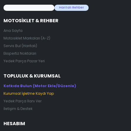
45.000+ Motosiklet Verisi
Haritalı Rehber
MOTOSIKLET & REHBER
Ana Sayfa
Motosiklet Markaları (A-Z)
Servis Bul (Haritalı)
Ekspertiz Noktaları
Yedek Parça Pazar Yeri
TOPLULUK & KURUMSAL
Katkıda Bulun (Motor Ekle/Düzenle)
Kurumsal İşletme Kaydı Yap
Yedek Parça İlanı Ver
İletişim & Destek
HESABIM