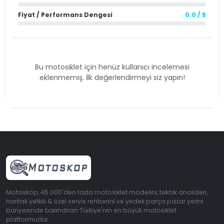
Fiyat / Performans Dengesi
0.0 / 5
Bu motosiklet için henüz kullanıcı incelemesi
eklenmemiş. İlk değerlendirmeyi siz yapın!
Motoskop, 45.000'den fazla motosiklet modelini, teknik analizleri,
haritalı yetkili & özel servis rehberini ve yedek parça pazar yerini
bünyesinde barındıran Türkiye'nin en büyük motosiklet
platformudur.