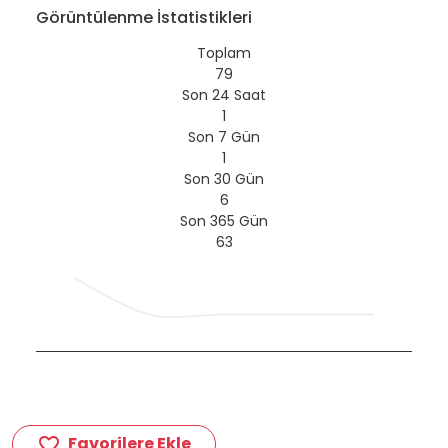
Görüntülenme İstatistikleri
Toplam
79
Son 24 Saat
1
Son 7 Gün
1
Son 30 Gün
6
Son 365 Gün
63
Favorilere Ekle
favorite_border