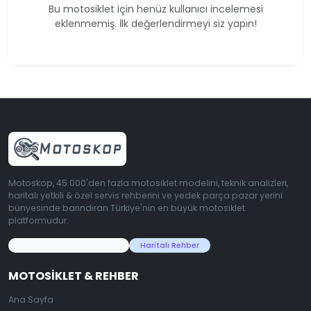
Bu motosiklet için henüz kullanıcı incelemesi
eklenmemiş. İlk değerlendirmeyi siz yapın!
Motoskop, 45.000'den fazla motosiklet modelini, teknik analizleri,
haritalı yetkili & özel servis rehberini ve yedek parça pazar yerini
bünyesinde barındıran Türkiye'nin en büyük motosiklet
platformudur.
45.000+ Motosiklet Verisi
Haritalı Rehber
MOTOSIKLET & REHBER
Ana Sayfa