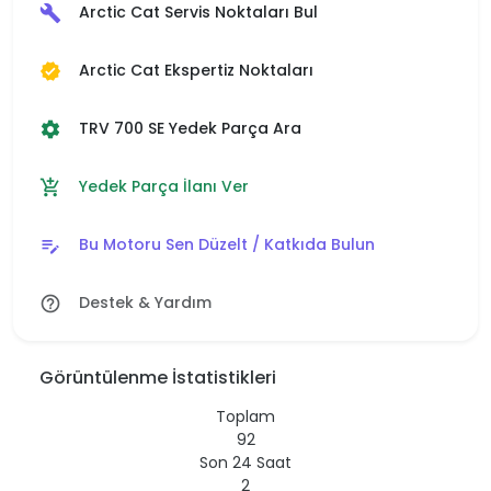
Arctic Cat Servis Noktaları Bul
build
Arctic Cat Ekspertiz Noktaları
verified
TRV 700 SE Yedek Parça Ara
settings
Yedek Parça İlanı Ver
add_shopping_cart
Bu Motoru Sen Düzelt / Katkıda Bulun
edit_note
Destek & Yardım
help_outline
Görüntülenme İstatistikleri
Toplam
92
Son 24 Saat
2