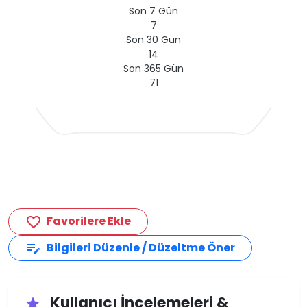
Son 7 Gün
7
Son 30 Gün
14
Son 365 Gün
71
Favorilere Ekle
favorite_border
Bilgileri Düzenle / Düzeltme Öner
edit_note
Kullanıcı İncelemeleri &
star