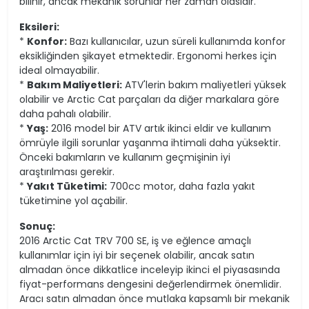
bilinir, ancak mekanik sorunlar her zaman olasıdır.
Eksileri:
*
Konfor:
Bazı kullanıcılar, uzun süreli kullanımda konfor
eksikliğinden şikayet etmektedir. Ergonomi herkes için
ideal olmayabilir.
*
Bakım Maliyetleri:
ATV'lerin bakım maliyetleri yüksek
olabilir ve Arctic Cat parçaları da diğer markalara göre
daha pahalı olabilir.
*
Yaş:
2016 model bir ATV artık ikinci eldir ve kullanım
ömrüyle ilgili sorunlar yaşanma ihtimali daha yüksektir.
Önceki bakımların ve kullanım geçmişinin iyi
araştırılması gerekir.
*
Yakıt Tüketimi:
700cc motor, daha fazla yakıt
tüketimine yol açabilir.
Sonuç:
2016 Arctic Cat TRV 700 SE, iş ve eğlence amaçlı
kullanımlar için iyi bir seçenek olabilir, ancak satın
almadan önce dikkatlice inceleyip ikinci el piyasasında
fiyat-performans dengesini değerlendirmek önemlidir.
Aracı satın almadan önce mutlaka kapsamlı bir mekanik