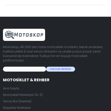
Motoskop, 45.000'den fazla motosiklet modelini, teknik analizleri,
haritalı yetkili & özel servis rehberini ve yedek parça pazar yerini
bünyesinde barındıran Türkiye'nin en büyük motosiklet
platformudur.
45.000+ Motosiklet Verisi
Haritalı Rehber
MOTOSIKLET & REHBER
Ana Sayfa
Motosiklet Markaları (A-Z)
Servis Bul (Haritalı)
Ekspertiz Noktaları