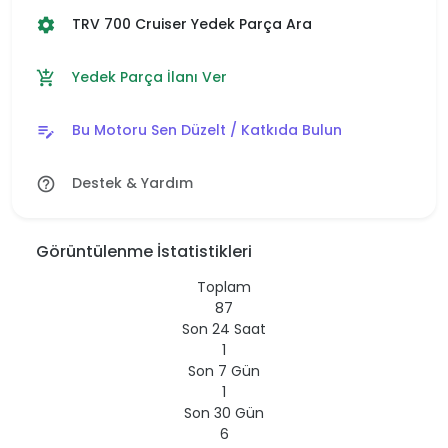
TRV 700 Cruiser Yedek Parça Ara
settings
Yedek Parça İlanı Ver
add_shopping_cart
Bu Motoru Sen Düzelt / Katkıda Bulun
edit_note
Destek & Yardım
help_outline
Görüntülenme İstatistikleri
Toplam
87
Son 24 Saat
1
Son 7 Gün
1
Son 30 Gün
6