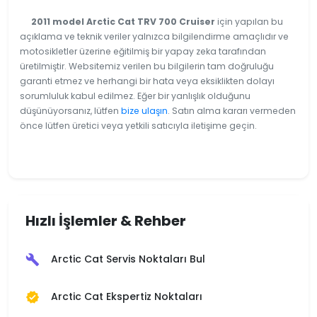
2011 model Arctic Cat TRV 700 Cruiser
için yapılan bu
açıklama ve teknik veriler yalnızca bilgilendirme amaçlıdır ve
motosikletler üzerine eğitilmiş bir yapay zeka tarafından
üretilmiştir. Websitemiz verilen bu bilgilerin tam doğruluğu
garanti etmez ve herhangi bir hata veya eksiklikten dolayı
sorumluluk kabul edilmez. Eğer bir yanlışlık olduğunu
düşünüyorsanız, lütfen
bize ulaşın
. Satın alma kararı vermeden
önce lütfen üretici veya yetkili satıcıyla iletişime geçin.
Hızlı İşlemler & Rehber
Arctic Cat Servis Noktaları Bul
build
Arctic Cat Ekspertiz Noktaları
verified