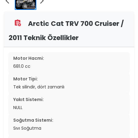
arrow_back_ios
arrow_forward_ios
Arctic Cat TRV 700 Cruiser /
assignment_add
2011 Teknik Özellikler
Motor Hacmi:
681.0 cc
Motor Tipi:
Tek silindir, dört zamanlı
Yakıt Sistemi:
NULL
Soğutma Sistemi:
Sıvı Soğutma