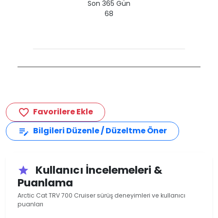
Son 365 Gün
68
Favorilere Ekle
favorite_border
Bilgileri Düzenle / Düzeltme Öner
edit_note
Kullanıcı İncelemeleri &
star
Puanlama
Arctic Cat TRV 700 Cruiser sürüş deneyimleri ve kullanıcı
puanları