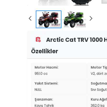
two_wheel
two_wheel
arrow_back_ios
arrow_forward_ios
grid_vi
sear
Arctic Cat TRV 1000 H
assignment_add
Özellikler
Motor Hacmi:
Motor Tip
951.0 cc
V2, dört 
Yakıt Sistemi:
Soğutma 
NULL
Sıvı Soğu
Şanzıman:
Kuru Ağırl
Kayış Tahrik
362.0 kg