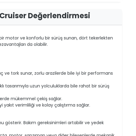
I Cruiser Değerlendirmesi
bir motor ve konforlu bir sürüş sunan, dört tekerlekten
zavantajları da olabilir.
ç ve tork sunar, zorlu arazilerde bile iyi bir performans
lı tasarımıyla uzun yolculuklarda bile rahat bir sürüş
ilerde mükemmel çekiş sağlar.
i yakıt verimliliği ve kolay çalıştırma sağlar.
nu gösterir. Bakım gereksinimleri artabilir ve yedek
raçta, motor, şanzıman veya diğer bileşenlerde mekanik