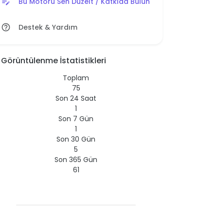
Bu Motoru Sen Düzelt / Katkıda Bulun
edit_note
Destek & Yardım
help_outline
Görüntülenme İstatistikleri
Toplam
75
Son 24 Saat
1
Son 7 Gün
1
Son 30 Gün
5
Son 365 Gün
61