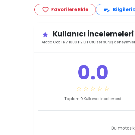
Favorilere Ekle
Bilgileri
favorite_border
edit_note
Kullanıcı İncelemeler
star
Arctic Cat TRV 1000 H2 EFI Cruiser sürüş deneyimler
0.0
☆ ☆ ☆ ☆ ☆
Toplam 0 Kullanıcı İncelemesi
Bu motosikl