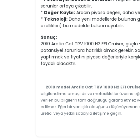
sorunlar ortaya çıkabilir.
*
Değer Kaybı:
Aracın piyasa değeri, daha y
*
Teknoloji:
Daha yeni modellerde bulunan gel
özellikleri) bu modelde bulunmayabilir.
Sonuç:
2010 Arctic Cat TRV 1000 H2 EFI Cruiser, güçlü 
potansiyel sorunlara hazırlıklı olmak gerekir
yaptırmak ve fiyatını piyasa değerleriyle karş
faydalı olacaktır.
2010 model Arctic Cat TRV 1000 H2 EFI Cruis
bilgilendirme amaçlıdır ve motosikletler üzerine eği
verilen bu bilgilerin tam doğruluğu garanti etmez v
edilmez. Eğer bir yanlışlık olduğunu düşünüyorsanız
üretici veya yetkili satıcıyla iletişime geçin.