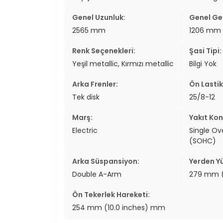
Genel Uzunluk:
Genel Gen
2565 mm
1206 mm
Renk Seçenekleri:
Şasi Tipi:
Yeşil metallic, Kırmızı metallic
Bilgi Yok
Arka Frenler:
Ön Lastik
Tek disk
25/8-12
Marş:
Yakıt Kon
Electric
Single O
(SOHC)
Arka Süspansiyon:
Yerden Yü
Double A-Arm
279 mm (
Ön Tekerlek Hareketi:
254 mm (10.0 inches) mm