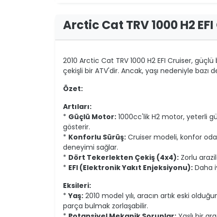
Arctic Cat TRV 1000 H2 EF
2010 Arctic Cat TRV 1000 H2 EFI Cruiser, güçlü 
çekişli bir ATV'dir. Ancak, yaşı nedeniyle bazı de
Özet:
Artıları:
*
Güçlü Motor:
1000cc'lik H2 motor, yeterli gü
gösterir.
*
Konforlu Sürüş:
Cruiser modeli, konfor odak
deneyimi sağlar.
*
Dört Tekerlekten Çekiş (4x4):
Zorlu araz
*
EFI (Elektronik Yakıt Enjeksiyonu):
Daha iy
Eksileri:
*
Yaş:
2010 model yılı, aracın artık eski olduğu
parça bulmak zorlaşabilir.
*
Potansiyel Mekanik Sorunlar:
Yaşlı bir a