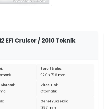
er
er
ew
ch
2 EFI Cruiser / 2010 Teknik
i:
Bore Stroke:
zamanlı
92.0 x 71.6 mm
Sistemi:
Vites Tipi:
tma
Otomatik
ık:
Genel Yükseklik:
1397 mm