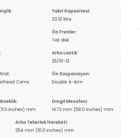
işlik:
Yakıt Kapasitesi:
20.10 litre
Ön Frenler:
Tek disk
:
Arka Lastik:
25/10-12
trol:
Ön Süspansiyon:
verhead Cams
Double A-Arm
kseklik:
Dingil Mesafesi:
11.0 inches) mm
1473 mm (58.0 inches) mm
Arka Tekerlek Hareketi:
254 mm (10.0 inches) mm