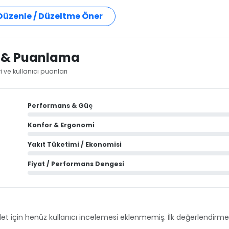
 Düzenle / Düzeltme Öner
i & Puanlama
i ve kullanıcı puanları
Performans & Güç
Konfor & Ergonomi
Yakıt Tüketimi / Ekonomisi
Fiyat / Performans Dengesi
et için henüz kullanıcı incelemesi eklenmemiş. İlk değerlendirmey