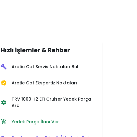
Hızlı İşlemler & Rehber
Arctic Cat Servis Noktaları Bul
build
Arctic Cat Ekspertiz Noktaları
verified
TRV 1000 H2 EFI Cruiser Yedek Parça
settings
Ara
Yedek Parça İlanı Ver
add_shopping_cart