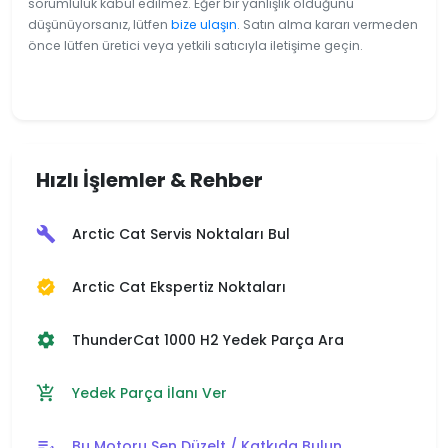
sorumluluk kabul edilmez. Eğer bir yanlışlık olduğunu
düşünüyorsanız, lütfen
bize ulaşın
. Satın alma kararı vermeden
önce lütfen üretici veya yetkili satıcıyla iletişime geçin.
Hızlı İşlemler & Rehber
Arctic Cat Servis Noktaları Bul
build
Arctic Cat Ekspertiz Noktaları
verified
ThunderCat 1000 H2 Yedek Parça Ara
settings
Yedek Parça İlanı Ver
add_shopping_cart
Bu Motoru Sen Düzelt / Katkıda Bulun
edit_note