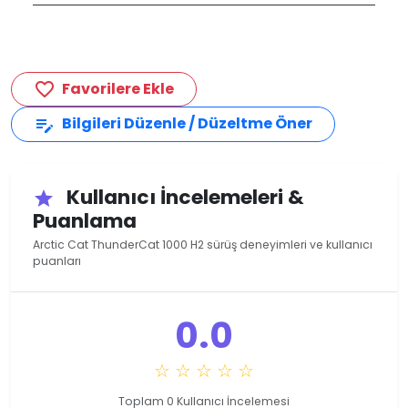
Favorilere Ekle
favorite_border
Bilgileri Düzenle / Düzeltme Öner
edit_note
Kullanıcı İncelemeleri &
star
Puanlama
Arctic Cat ThunderCat 1000 H2 sürüş deneyimleri ve kullanıcı
puanları
0.0
☆ ☆ ☆ ☆ ☆
Toplam 0 Kullanıcı İncelemesi