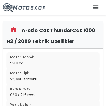
menu
Arctic Cat ThunderCat 1000
assignment_add
H2 / 2009 Teknik Özellikler
Motor Hacmi:
951.0 cc
Motor Tipi:
V2, dört zamanlı
Bore Stroke:
92.0 x 71.6 mm
Yakıt Sistemi: