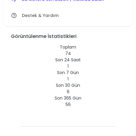
Destek & Yardım
help_outline
Görüntülenme İstatistikleri
Toplam
74
Son 24 Saat
1
Son 7 Gün
1
Son 30 Gün
6
Son 365 Gün
56