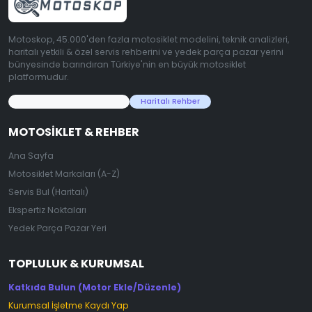
Motoskop, 45.000'den fazla motosiklet modelini, teknik analizleri,
haritalı yetkili & özel servis rehberini ve yedek parça pazar yerini
bünyesinde barındıran Türkiye'nin en büyük motosiklet
platformudur.
45.000+ Motosiklet Verisi
Haritalı Rehber
MOTOSIKLET & REHBER
Ana Sayfa
Motosiklet Markaları (A-Z)
Servis Bul (Haritalı)
Ekspertiz Noktaları
Yedek Parça Pazar Yeri
TOPLULUK & KURUMSAL
Katkıda Bulun (Motor Ekle/Düzenle)
Kurumsal İşletme Kaydı Yap