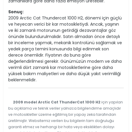
zamanlılara göre daha fazla emisyon üretebilir.
Sonuç:
2009 Arctic Cat Thundercat 1000 H2, dönemi için güçlü
ve heyecan verici bir kar motosikletiydi. Ancak, yaşının
ve iki zamanlı motorunun getirdiği dezavantajlar göz
önünde bulundurulmalıdır. Satın almadan önce detaylı
bir inceleme yapmak, mekanik kontrolünü sağlamak ve
yedek parça temini konusunda bilgi edinmek son
derece önemlidir. Fiyatının da buna göre
değerlendirilmesi gerekir. Günümüzün modern ve daha
verimli dört zamanlı kar motosikletlerine göre daha
yüksek bakım maliyetleri ve daha düşük yakıt verimliliği
beklenmelidir.
2009 model Arctic Cat ThunderCat 1000 H2
için yapılan
bu açıklama ve teknik veriler yalnızca bilgilendirme amaçlıdır
ve motosikletler üzerine eğitilmiş bir yapay zeka tarafından
üretilmiştir. Websitemiz verilen bu bilgilerin tam doğruluğu
garanti etmez ve herhangi bir hata veya eksiklikten dolayı