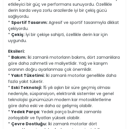
etkileyici bir güç ve performans sunuyordu. Özellikle
derin karda veya zorlu arazilerde iyi bir çekiş gücü
sağlıyordu.
*
Sportif Tasarım:
Agresif ve sportif tasarımıyla dikkat
çekiyordu.
*
Çekiş:
İyi bir çekişe sahipti, özellikle derin kar için
uygundu.
Eksileri:
*
Bakım:
İki zamanlı motorların bakımı, dört zamanlılara
göre daha zahmetli ve maliyetlidir. Yağ ve karışım
oranının doğru ayarlanması çok önemlidir.
*
Yakıt Tüketimi:
İki zamanlı motorlar genellikle daha
fazla yakıt tüketir.
*
Eski Teknoloji:
15 yılı aşkın bir süre geçmiş olması
nedeniyle, süspansiyon, elektronik sistemler ve genel
teknolojisi günümüzün modern kar motosikletlerine
göre daha eski ve daha az gelişmiş olabilir.
*
Yedek Parça:
Yedek parça bulmak zamanla
zorlaşabilir ve fiyatları yüksek olabilir.
*
Çevre Dostluğu:
İki zamanlı motorlar dört