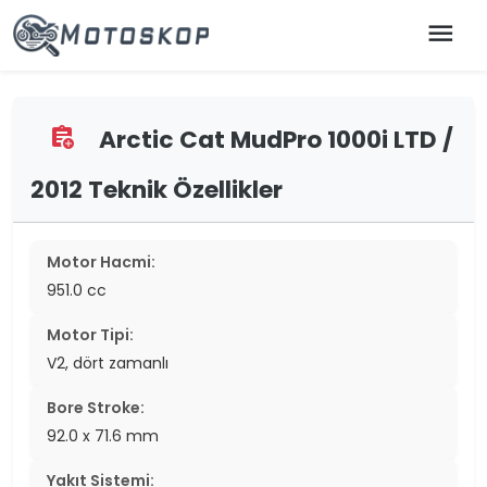
menu
Arctic Cat MudPro 1000i LTD /
assignment_add
2012 Teknik Özellikler
Motor Hacmi:
951.0 cc
Motor Tipi:
V2, dört zamanlı
Bore Stroke:
92.0 x 71.6 mm
Yakıt Sistemi: