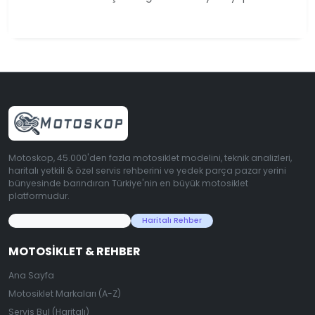
Motoskop, 45.000'den fazla motosiklet modelini, teknik analizleri,
haritalı yetkili & özel servis rehberini ve yedek parça pazar yerini
bünyesinde barındıran Türkiye'nin en büyük motosiklet
platformudur.
45.000+ Motosiklet Verisi
Haritalı Rehber
MOTOSIKLET & REHBER
Ana Sayfa
Motosiklet Markaları (A-Z)
Servis Bul (Haritalı)