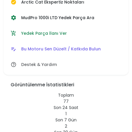
Arctic Cat Ekspertiz Noktaları
verified
MudPro 1000i LTD Yedek Parça Ara
settings
Yedek Parça İlanı Ver
add_shopping_cart
Bu Motoru Sen Düzelt / Katkıda Bulun
edit_note
Destek & Yardım
help_outline
Görüntülenme İstatistikleri
Toplam
77
Son 24 Saat
1
Son 7 Gün
2