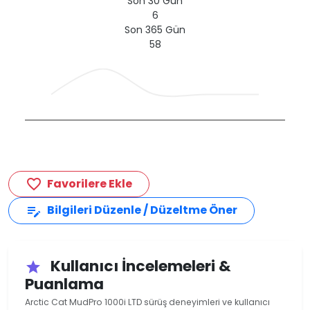
Son 30 Gün
6
Son 365 Gün
58
Favorilere Ekle
favorite_border
Bilgileri Düzenle / Düzeltme Öner
edit_note
Kullanıcı İncelemeleri &
star
Puanlama
Arctic Cat MudPro 1000i LTD sürüş deneyimleri ve kullanıcı