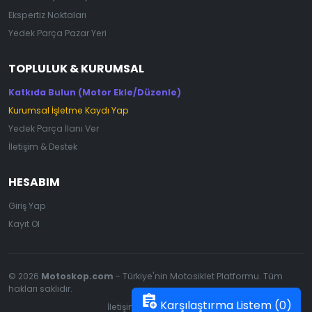
Ekspertiz Noktaları
Yedek Parça Pazar Yeri
TOPLULUK & KURUMSAL
Katkıda Bulun (Motor Ekle/Düzenle)
Kurumsal İşletme Kaydı Yap
Yedek Parça İlanı Ver
İletişim & Destek
HESABIM
Giriş Yap
Kayıt Ol
© 2026
Motoskop.com
- Türkiye'nin Motosiklet Platformu. Tüm
hakları saklıdır.
assignment_add
Karşılaştırma Listem (
0
)
İletişim
|
Gizlilik Politikası