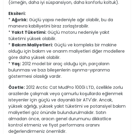
(örneğin, daha iyi süspansiyon, daha konforlu koltuk).
Eksileri:
*
Ağırlık:
Güçlü yapısı nedeniyle ağır olabilir, bu da
manevra kabiliyetini biraz zorlaştırabilir.
*
Yakıt Tüketimi:
Güçlü motoru nedeniyle yakıt
tüketimi yüksek olabilir.
*
Bakım Maliyetleri:
Güçlü ve kompleks bir makine
olduğu için bakım ve onarım maliyetleri diğer modellere
göre daha yüksek olabilir.
*
Yaş:
2012 model bir araç olduğu için, parçaların
bulunması ve bazı bileşenlerin aşınma-yıpranma
göstermesi olasılığı vardır.
Özetle:
2012 Arctic Cat MudPro 1000i LTD, özellikle zorlu
arazilerde çalışmak veya çamurlu koşullarda eğlenmek
isteyenler için güçlü ve dayanıklı bir ATV'dir. Ancak,
yüksek ağırlığı, yüksek yakıt tüketimi ve potansiyel bakım
maliyetleri göz önünde bulundurulmalıdır. Satın
almadan önce, aracın genel durumunu dikkatlice
kontrol etmeniz ve fiyat performans oranını
değerlendirmeniz önemlidir.