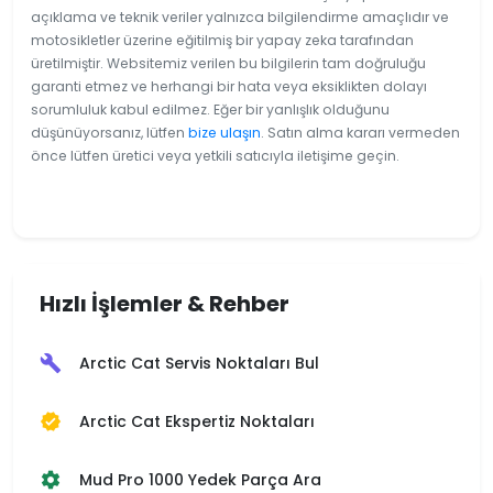
açıklama ve teknik veriler yalnızca bilgilendirme amaçlıdır ve
motosikletler üzerine eğitilmiş bir yapay zeka tarafından
üretilmiştir. Websitemiz verilen bu bilgilerin tam doğruluğu
garanti etmez ve herhangi bir hata veya eksiklikten dolayı
sorumluluk kabul edilmez. Eğer bir yanlışlık olduğunu
düşünüyorsanız, lütfen
bize ulaşın
. Satın alma kararı vermeden
önce lütfen üretici veya yetkili satıcıyla iletişime geçin.
Hızlı İşlemler & Rehber
Arctic Cat Servis Noktaları Bul
build
Arctic Cat Ekspertiz Noktaları
verified
Mud Pro 1000 Yedek Parça Ara
settings