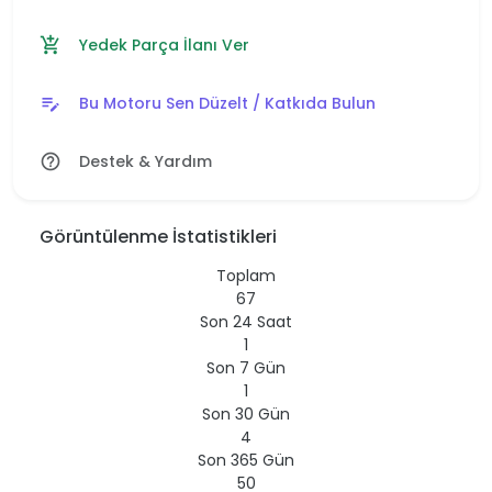
Yedek Parça İlanı Ver
add_shopping_cart
Bu Motoru Sen Düzelt / Katkıda Bulun
edit_note
Destek & Yardım
help_outline
Görüntülenme İstatistikleri
Toplam
67
Son 24 Saat
1
Son 7 Gün
1
Son 30 Gün
4
Son 365 Gün
50