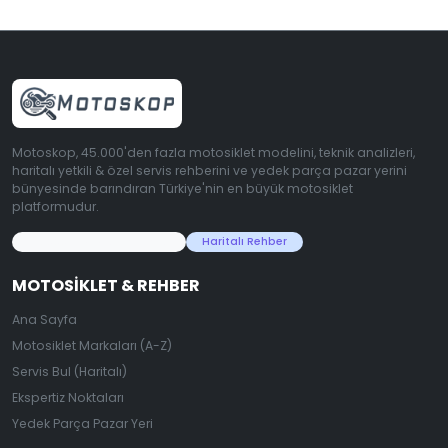
Motoskop, 45.000'den fazla motosiklet modelini, teknik analizleri,
haritalı yetkili & özel servis rehberini ve yedek parça pazar yerini
bünyesinde barındıran Türkiye'nin en büyük motosiklet
platformudur.
45.000+ Motosiklet Verisi
Haritalı Rehber
MOTOSIKLET & REHBER
Ana Sayfa
Motosiklet Markaları (A-Z)
Servis Bul (Haritalı)
Ekspertiz Noktaları
Yedek Parça Pazar Yeri