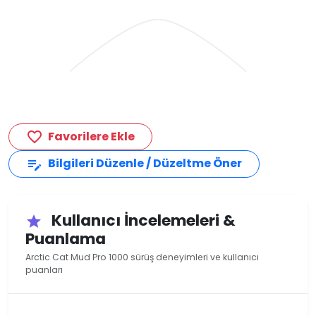
Favorilere Ekle
favorite_border
Bilgileri Düzenle / Düzeltme Öner
edit_note
Kullanıcı İncelemeleri &
star
Puanlama
Arctic Cat Mud Pro 1000 sürüş deneyimleri ve kullanıcı
puanları