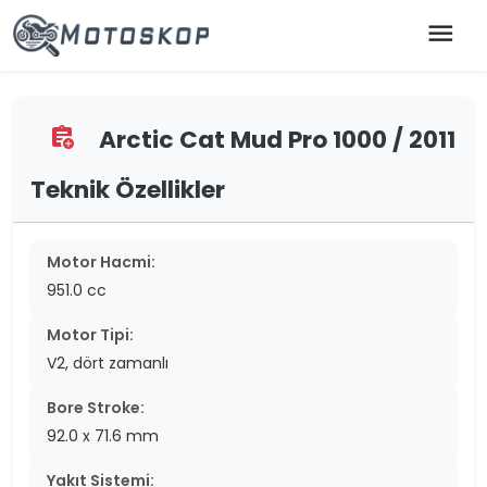
menu
Arctic Cat Mud Pro 1000 / 2011
assignment_add
Teknik Özellikler
Motor Hacmi:
951.0 cc
Motor Tipi:
V2, dört zamanlı
Bore Stroke:
92.0 x 71.6 mm
Yakıt Sistemi: