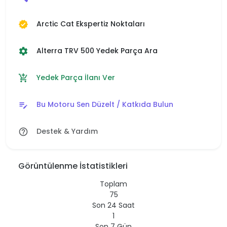
Arctic Cat Ekspertiz Noktaları
verified
Alterra TRV 500 Yedek Parça Ara
settings
Yedek Parça İlanı Ver
add_shopping_cart
Bu Motoru Sen Düzelt / Katkıda Bulun
edit_note
Destek & Yardım
help_outline
Görüntülenme İstatistikleri
Toplam
75
Son 24 Saat
1
Son 7 Gün