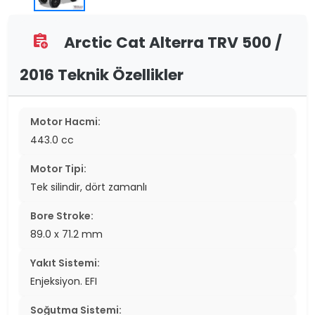
Arctic Cat Alterra TRV 500 /
assignment_add
2016 Teknik Özellikler
Motor Hacmi:
443.0 cc
Motor Tipi:
Tek silindir, dört zamanlı
Bore Stroke:
89.0 x 71.2 mm
Yakıt Sistemi:
Enjeksiyon. EFI
Soğutma Sistemi: