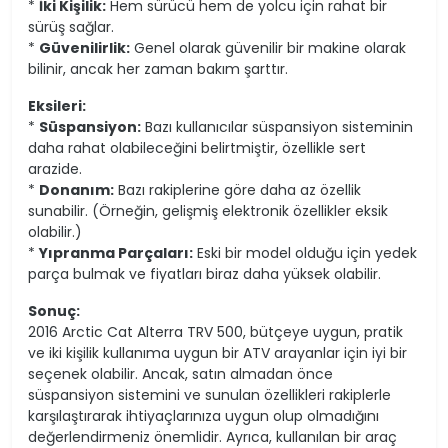
*
İki Kişilik:
Hem sürücü hem de yolcu için rahat bir
sürüş sağlar.
*
Güvenilirlik:
Genel olarak güvenilir bir makine olarak
bilinir, ancak her zaman bakım şarttır.
Eksileri:
*
Süspansiyon:
Bazı kullanıcılar süspansiyon sisteminin
daha rahat olabileceğini belirtmiştir, özellikle sert
arazide.
*
Donanım:
Bazı rakiplerine göre daha az özellik
sunabilir. (Örneğin, gelişmiş elektronik özellikler eksik
olabilir.)
*
Yıpranma Parçaları:
Eski bir model olduğu için yedek
parça bulmak ve fiyatları biraz daha yüksek olabilir.
Sonuç:
2016 Arctic Cat Alterra TRV 500, bütçeye uygun, pratik
ve iki kişilik kullanıma uygun bir ATV arayanlar için iyi bir
seçenek olabilir. Ancak, satın almadan önce
süspansiyon sistemini ve sunulan özellikleri rakiplerle
karşılaştırarak ihtiyaçlarınıza uygun olup olmadığını
değerlendirmeniz önemlidir. Ayrıca, kullanılan bir araç