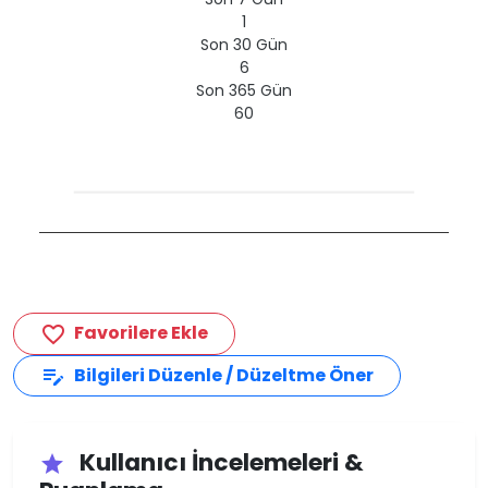
1
Son 30 Gün
6
Son 365 Gün
60
Favorilere Ekle
favorite_border
Bilgileri Düzenle / Düzeltme Öner
edit_note
Kullanıcı İncelemeleri &
star