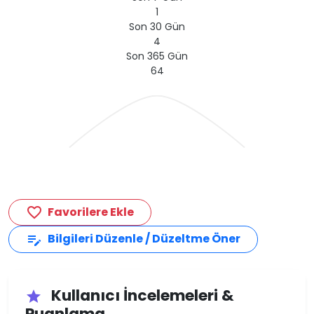
1
Son 30 Gün
4
Son 365 Gün
64
Favorilere Ekle
favorite_border
Bilgileri Düzenle / Düzeltme Öner
edit_note
Kullanıcı İncelemeleri &
star
Puanlama