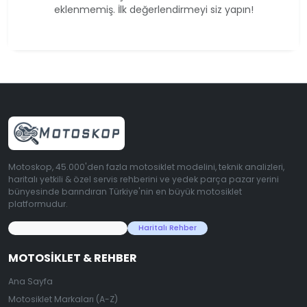
eklenmemiş. İlk değerlendirmeyi siz yapın!
Motoskop, 45.000'den fazla motosiklet modelini, teknik analizleri,
haritalı yetkili & özel servis rehberini ve yedek parça pazar yerini
bünyesinde barındıran Türkiye'nin en büyük motosiklet
platformudur.
45.000+ Motosiklet Verisi
Haritalı Rehber
MOTOSIKLET & REHBER
Ana Sayfa
Motosiklet Markaları (A-Z)