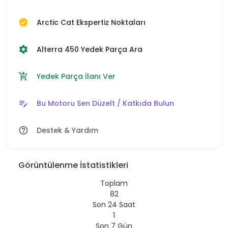
Arctic Cat Ekspertiz Noktaları
verified
Alterra 450 Yedek Parça Ara
settings
Yedek Parça İlanı Ver
add_shopping_cart
Bu Motoru Sen Düzelt / Katkıda Bulun
edit_note
Destek & Yardım
help_outline
Görüntülenme İstatistikleri
Toplam
82
Son 24 Saat
1
Son 7 Gün