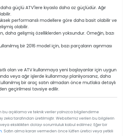
aha güçlü ATV'lere kıyasla daha az güçlüdür. Ağır
bilir.
ksek performanslı modellere göre daha basit olabilir ve
şmiş olabilir.
in, daha gelişmiş özelliklerden yoksundur. Örneğin, bazı
llanılmış bir 2016 model için, bazı parçaların aşınması
kısıtlı olan ve ATV kullanmaya yeni başlayanlar için uygun
rında veya ağır işlerde kullanmayı planlıyorsanız, daha
 Kullanılmış bir araç satın almadan önce mutlaka detaylı
n geçirilmesi tavsiye edilir.
n bu açıklama ve teknik veriler yalnızca bilgilendirme
y zeka tarafından üretilmiştir. Websitemiz verilen bu bilgilerin
eya eksiklikten dolayı sorumluluk kabul edilmez. Eğer bir
n
. Satın alma kararı vermeden önce lütfen üretici veya yetkili