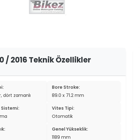
er
er
ew
ch
 / 2016 Teknik Özellikler
i:
Bore Stroke:
ir, dört zamanlı
89.0 x 71.2 mm
Sistemi:
Vites Tipi:
tma
Otomatik
ık:
Genel Yükseklik:
1189 mm