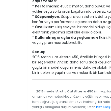
Zayıf Yönleri:
*
Performans:
450cc motor, daha büyük ve d
yükler veya zorlu arazi koşullarında yetersiz kala
*
Süspansiyon:
Süspansiyon sistemi, daha yü
konfor veya performans açısından daha az geli
*
Özellikler:
Giriş seviyesi bir model olduğu iç
elektronik yardımcı özellikler eksik olabilir.
*
Kullanılmış araçlarda yaşlanma etkisi:
Ku
veya yıpranması beklenebilir.
Sonuç:
2016 Arctic Cat Alterra 450, özellikle bütçesi 
bir seçenektir. Ancak, daha zorlu arazi koşulla
güçlü bir model düşünmeniz daha iyi olabilir.
bir inceleme yapılması ve mekanik bir kontrolde
2016 model Arctic Cat Alterra 450
için yapıla
amaçlıdır ve motosikletler üzerine eğitilmiş bir yapa
tam doğruluğu garanti etmez ve herhangi bir hata v
yanlışlık olduğunu düşünüyorsanız, lütfen
bize ulaşı