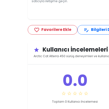
satıcıyla iletişime geçin.
Favorilere Ekle
Bilgileri
favorite_border
edit_note
Kullanıcı İncelemeler
star
Arctic Cat Alterra 450 sürüş deneyimleri ve kullanı
0.0
☆ ☆ ☆ ☆ ☆
Toplam 0 Kullanıcı İncelemesi