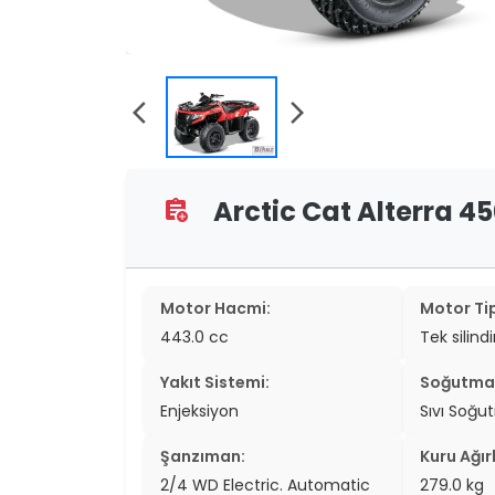
two_wheel
two_wheel
arrow_back_ios
arrow_forward_ios
grid_vi
sear
Arctic Cat Alterra 450
assignment_add
Motor Hacmi:
Motor Tip
443.0 cc
Tek silind
Yakıt Sistemi:
Soğutma 
Enjeksiyon
Sıvı Soğu
Şanzıman:
Kuru Ağırl
2/4 WD Electric. Automatic
279.0 kg