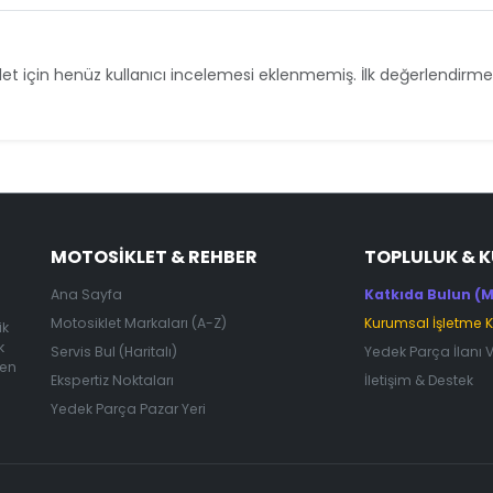
et için henüz kullanıcı incelemesi eklenmemiş. İlk değerlendirmey
MOTOSIKLET & REHBER
TOPLULUK & 
Ana Sayfa
Katkıda Bulun (M
Motosiklet Markaları (A-Z)
Kurumsal İşletme 
ik
k
Servis Bul (Haritalı)
Yedek Parça İlanı 
 en
Ekspertiz Noktaları
İletişim & Destek
Yedek Parça Pazar Yeri