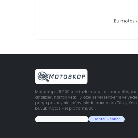
Bu motosikl
Motoskop, 45.000'den fazla motosiklet modelini, tekn
analizleri, haritalı yetkili & özel servis rehberini ve yede
parça pazar yerini bünyesinde barındıran Türkiye'nin
büyük motosiklet platformudur.
45.000+ Motosiklet Verisi
Haritalı Rehber