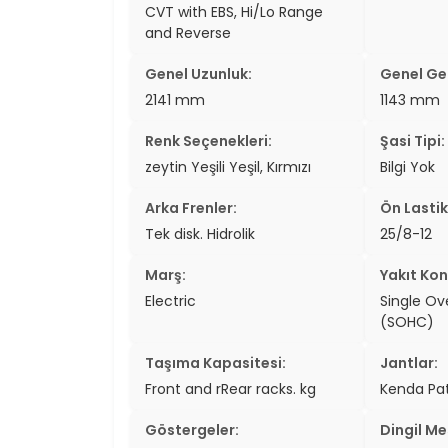
CVT with EBS, Hi/Lo Range
and Reverse
Genel Uzunluk:
Genel Gen
2141 mm
1143 mm
Renk Seçenekleri:
Şasi Tipi:
zeytin Yeşili Yeşil, Kırmızı
Bilgi Yok
Arka Frenler:
Ön Lastik
Tek disk. Hidrolik
25/8-12
Marş:
Yakıt Kon
Electric
Single O
(SOHC)
Taşıma Kapasitesi:
Jantlar:
Front and rRear racks. kg
Kenda Pat
Göstergeler:
Dingil Me