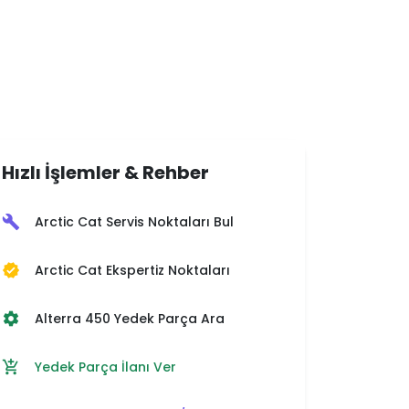
Hızlı İşlemler & Rehber
Arctic Cat Servis Noktaları Bul
build
Arctic Cat Ekspertiz Noktaları
verified
Alterra 450 Yedek Parça Ara
settings
Yedek Parça İlanı Ver
add_shopping_cart