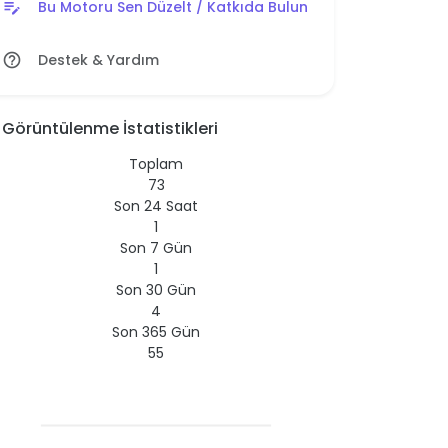
Bu Motoru Sen Düzelt / Katkıda Bulun
edit_note
Destek & Yardım
help_outline
Görüntülenme İstatistikleri
Toplam
73
Son 24 Saat
1
Son 7 Gün
1
Son 30 Gün
4
Son 365 Gün
55