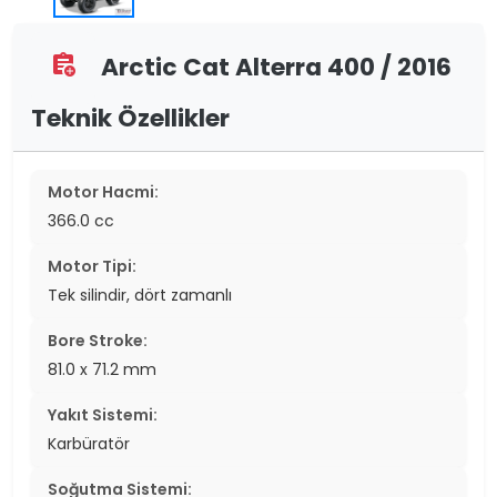
Arctic Cat Alterra 400 / 2016
assignment_add
Teknik Özellikler
Motor Hacmi:
366.0 cc
Motor Tipi:
Tek silindir, dört zamanlı
Bore Stroke:
81.0 x 71.2 mm
Yakıt Sistemi:
Karbüratör
Soğutma Sistemi: