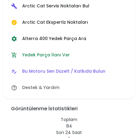
Arctic Cat Servis Noktaları Bul
build
Arctic Cat Ekspertiz Noktaları
verified
Alterra 400 Yedek Parça Ara
settings
Yedek Parça İlanı Ver
add_shopping_cart
Bu Motoru Sen Düzelt / Katkıda Bulun
edit_note
Destek & Yardım
help_outline
Görüntülenme İstatistikleri
Toplam
84
Son 24 Saat