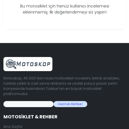
Bu motosiklet için henüz kullanıcı incelemesi
eklenmemiş. İlk değerlendirmeyi siz yapın!
Motoskop, 45.000'den fazla motosiklet modelini, teknik analizleri,
haritalı yetkili & özel servis rehberini ve yedek parça pazar yerini
bünyesinde barındıran Türkiye'nin en büyük motosiklet
platformudur.
45.000+ Motosiklet Verisi
Haritalı Rehber
MOTOSIKLET & REHBER
Ana Sayfa