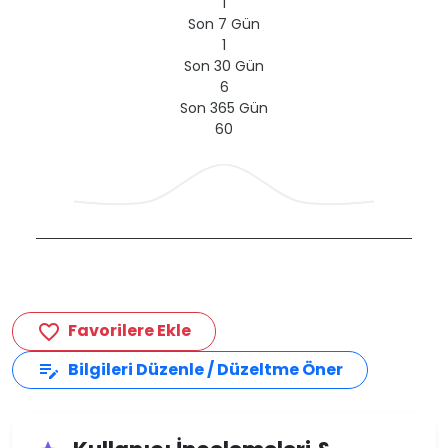
1
Son 7 Gün
1
Son 30 Gün
6
Son 365 Gün
60
Favorilere Ekle
favorite_border
Bilgileri Düzenle / Düzeltme Öner
edit_note