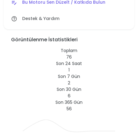
Bu Motoru Sen Düzelt / Katkıda Bulun
edit_note
Destek & Yardım
help_outline
Görüntülenme İstatistikleri
Toplam
76
Son 24 Saat
1
Son 7 Gün
2
Son 30 Gün
6
Son 365 Gün
56