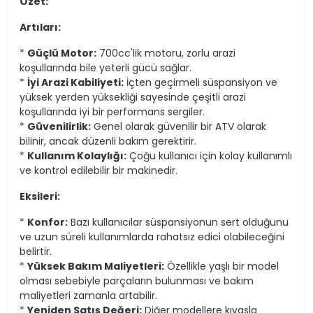
Özet:
Artıları:
*
Güçlü Motor:
700cc'lik motoru, zorlu arazi
koşullarında bile yeterli gücü sağlar.
*
İyi Arazi Kabiliyeti:
İçten geçirmeli süspansiyon ve
yüksek yerden yüksekliği sayesinde çeşitli arazi
koşullarında iyi bir performans sergiler.
*
Güvenilirlik:
Genel olarak güvenilir bir ATV olarak
bilinir, ancak düzenli bakım gerektirir.
*
Kullanım Kolaylığı:
Çoğu kullanıcı için kolay kullanımlı
ve kontrol edilebilir bir makinedir.
Eksileri:
*
Konfor:
Bazı kullanıcılar süspansiyonun sert olduğunu
ve uzun süreli kullanımlarda rahatsız edici olabileceğini
belirtir.
*
Yüksek Bakım Maliyetleri:
Özellikle yaşlı bir model
olması sebebiyle parçaların bulunması ve bakım
maliyetleri zamanla artabilir.
*
Yeniden Satış Değeri:
Diğer modellere kıyasla