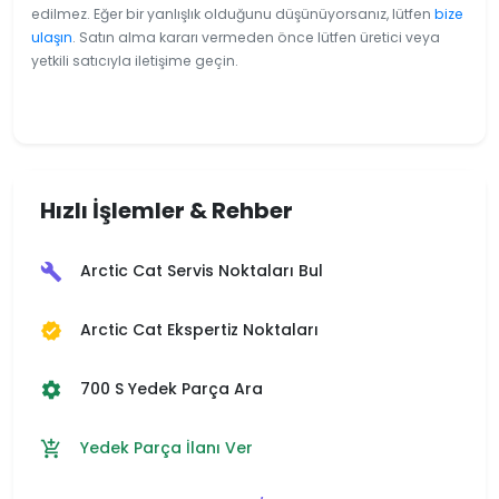
edilmez. Eğer bir yanlışlık olduğunu düşünüyorsanız, lütfen
bize
ulaşın
. Satın alma kararı vermeden önce lütfen üretici veya
yetkili satıcıyla iletişime geçin.
Hızlı İşlemler & Rehber
Arctic Cat Servis Noktaları Bul
build
Arctic Cat Ekspertiz Noktaları
verified
700 S Yedek Parça Ara
settings
Yedek Parça İlanı Ver
add_shopping_cart