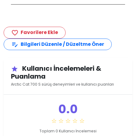
Favorilere Ekle
favorite_border
Bilgileri Düzenle / Düzeltme Öner
edit_note
Kullanıcı İncelemeleri &
star
Puanlama
Arctic Cat 700 S sürüş deneyimleri ve kullanıcı puanları
0.0
☆ ☆ ☆ ☆ ☆
Toplam 0 Kullanıcı İncelemesi