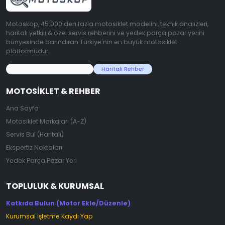
Motoskop, 45.000'den fazla motosiklet modelini, teknik analizleri,
haritalı yetkili & özel servis rehberini ve yedek parça pazar yerini
bünyesinde barındıran Türkiye'nin en büyük motosiklet
platformudur.
45.000+ Motosiklet Verisi
Haritalı Rehber
MOTOSIKLET & REHBER
Ana Sayfa
Motosiklet Markaları (A-Z)
Servis Bul (Haritalı)
Ekspertiz Noktaları
Yedek Parça Pazar Yeri
TOPLULUK & KURUMSAL
Katkıda Bulun (Motor Ekle/Düzenle)
Kurumsal İşletme Kaydı Yap