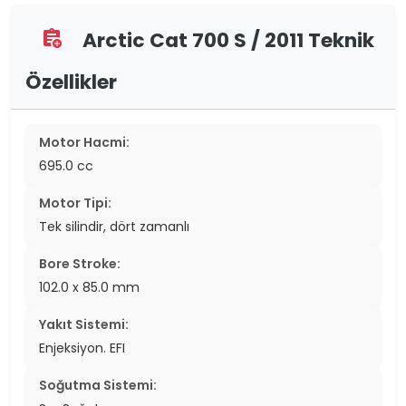
Arctic Cat 700 S / 2011 Teknik
assignment_add
Özellikler
Motor Hacmi:
695.0 cc
Motor Tipi:
Tek silindir, dört zamanlı
Bore Stroke:
102.0 x 85.0 mm
Yakıt Sistemi:
Enjeksiyon. EFI
Soğutma Sistemi: