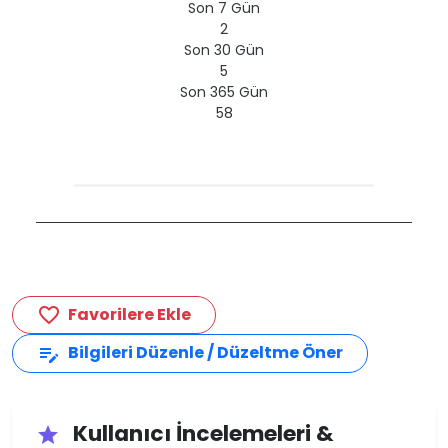
Son 7 Gün
2
Son 30 Gün
5
Son 365 Gün
58
Favorilere Ekle
favorite_border
Bilgileri Düzenle / Düzeltme Öner
edit_note
Kullanıcı İncelemeleri &
star