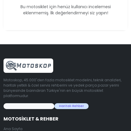
Bu motosiklet için henüz kullanıcı incelemesi
eklenmemiş. İlk değerlendirmeyi siz yapın!
Motoskop, 45.000'den fazla motosiklet modelini, teknik analizleri,
haritalı yetkili & özel servis rehberini ve yedek parça pazar yerini
bünyesinde barındıran Türkiye'nin en büyük motosiklet
platformudur.
45.000+ Motosiklet Verisi
Haritalı Rehber
MOTOSIKLET & REHBER
Ana Sayfa