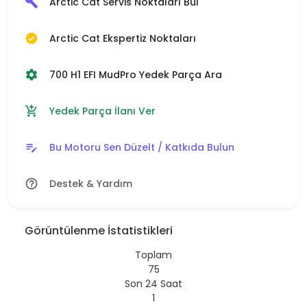
Arctic Cat Servis Noktaları Bul
build
Arctic Cat Ekspertiz Noktaları
verified
700 H1 EFI MudPro Yedek Parça Ara
settings
Yedek Parça İlanı Ver
add_shopping_cart
Bu Motoru Sen Düzelt / Katkıda Bulun
edit_note
Destek & Yardım
help_outline
Görüntülenme İstatistikleri
Toplam
75
Son 24 Saat
1