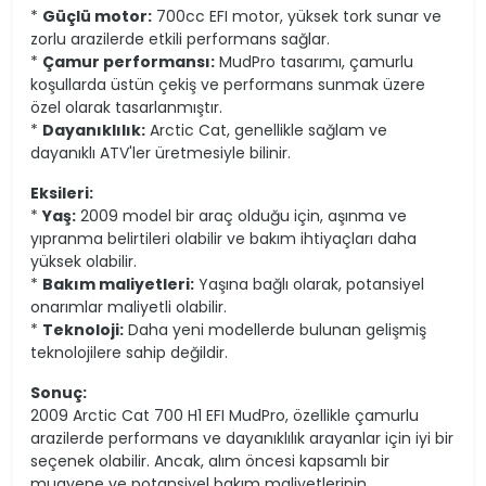
*
Güçlü motor:
700cc EFI motor, yüksek tork sunar ve
zorlu arazilerde etkili performans sağlar.
*
Çamur performansı:
MudPro tasarımı, çamurlu
koşullarda üstün çekiş ve performans sunmak üzere
özel olarak tasarlanmıştır.
*
Dayanıklılık:
Arctic Cat, genellikle sağlam ve
dayanıklı ATV'ler üretmesiyle bilinir.
Eksileri:
*
Yaş:
2009 model bir araç olduğu için, aşınma ve
yıpranma belirtileri olabilir ve bakım ihtiyaçları daha
yüksek olabilir.
*
Bakım maliyetleri:
Yaşına bağlı olarak, potansiyel
onarımlar maliyetli olabilir.
*
Teknoloji:
Daha yeni modellerde bulunan gelişmiş
teknolojilere sahip değildir.
Sonuç:
2009 Arctic Cat 700 H1 EFI MudPro, özellikle çamurlu
arazilerde performans ve dayanıklılık arayanlar için iyi bir
seçenek olabilir. Ancak, alım öncesi kapsamlı bir
muayene ve potansiyel bakım maliyetlerinin