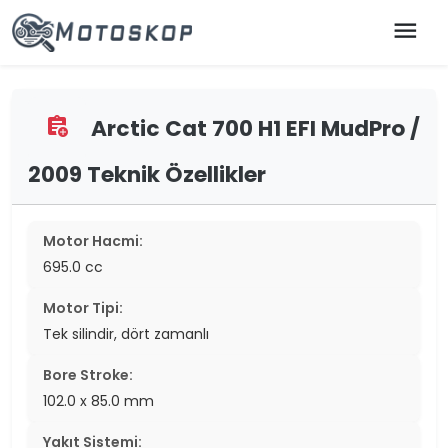
menu
Arctic Cat 700 H1 EFI MudPro /
assignment_add
2009 Teknik Özellikler
Motor Hacmi:
695.0 cc
Motor Tipi:
Tek silindir, dört zamanlı
Bore Stroke:
102.0 x 85.0 mm
Yakıt Sistemi: