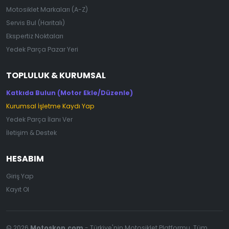
Motosiklet Markaları (A-Z)
Servis Bul (Haritalı)
Ekspertiz Noktaları
Yedek Parça Pazar Yeri
TOPLULUK & KURUMSAL
Katkıda Bulun (Motor Ekle/Düzenle)
Kurumsal İşletme Kaydı Yap
Yedek Parça İlanı Ver
İletişim & Destek
HESABIM
Giriş Yap
Kayıt Ol
© 2026
Motoskop.com
- Türkiye'nin Motosiklet Platformu. Tüm