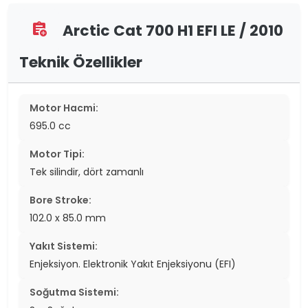
Arctic Cat 700 H1 EFI LE / 2010
assignment_add
Teknik Özellikler
Motor Hacmi:
695.0 cc
Motor Tipi:
Tek silindir, dört zamanlı
Bore Stroke:
102.0 x 85.0 mm
Yakıt Sistemi:
Enjeksiyon. Elektronik Yakıt Enjeksiyonu (EFI)
Soğutma Sistemi: