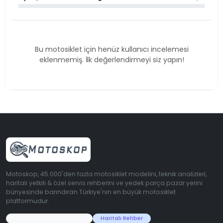
Bu motosiklet için henüz kullanıcı incelemesi
eklenmemiş. İlk değerlendirmeyi siz yapın!
Motoskop, 45.000'den fazla motosiklet modelini, teknik analizleri,
haritalı yetkili & özel servis rehberini ve yedek parça pazar yerini
bünyesinde barındıran Türkiye'nin en büyük motosiklet
platformudur.
45.000+ Motosiklet Verisi
Haritalı Rehber