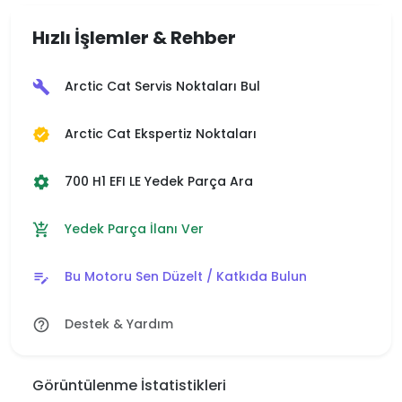
Hızlı İşlemler & Rehber
Arctic Cat Servis Noktaları Bul
build
Arctic Cat Ekspertiz Noktaları
verified
700 H1 EFI LE Yedek Parça Ara
settings
Yedek Parça İlanı Ver
add_shopping_cart
Bu Motoru Sen Düzelt / Katkıda Bulun
edit_note
Destek & Yardım
help_outline
Görüntülenme İstatistikleri