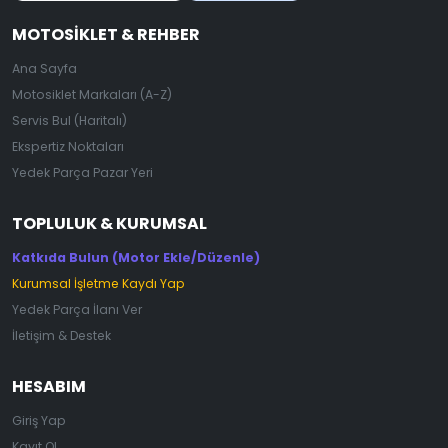
MOTOSIKLET & REHBER
Ana Sayfa
Motosiklet Markaları (A-Z)
Servis Bul (Haritalı)
Ekspertiz Noktaları
Yedek Parça Pazar Yeri
TOPLULUK & KURUMSAL
Katkıda Bulun (Motor Ekle/Düzenle)
Kurumsal İşletme Kaydı Yap
Yedek Parça İlanı Ver
İletişim & Destek
HESABIM
Giriş Yap
Kayıt Ol