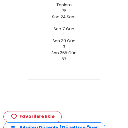
Toplam
75
Son 24 Saat
1
Son 7 Gün
1
Son 30 Gün
3
Son 365 Gün
57
Favorilere Ekle
favorite_border
Bilgileri Düzenle / Düzeltme Öner
edit_note