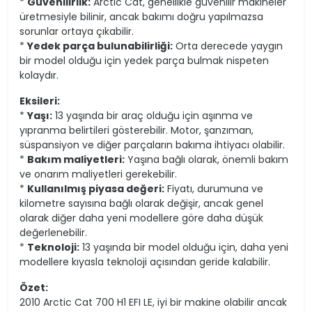
*
Güvenilirlik:
Arctic Cat, genellikle güvenilir makineler
üretmesiyle bilinir, ancak bakımı doğru yapılmazsa
sorunlar ortaya çıkabilir.
*
Yedek parça bulunabilirliği:
Orta derecede yaygın
bir model olduğu için yedek parça bulmak nispeten
kolaydır.
Eksileri:
*
Yaşı:
13 yaşında bir araç olduğu için aşınma ve
yıpranma belirtileri gösterebilir. Motor, şanzıman,
süspansiyon ve diğer parçaların bakıma ihtiyacı olabilir.
*
Bakım maliyetleri:
Yaşına bağlı olarak, önemli bakım
ve onarım maliyetleri gerekebilir.
*
Kullanılmış piyasa değeri:
Fiyatı, durumuna ve
kilometre sayısına bağlı olarak değişir, ancak genel
olarak diğer daha yeni modellere göre daha düşük
değerlenebilir.
*
Teknoloji:
13 yaşında bir model olduğu için, daha yeni
modellere kıyasla teknoloji açısından geride kalabilir.
Özet:
2010 Arctic Cat 700 H1 EFI LE, iyi bir makine olabilir ancak