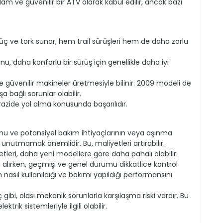
lam ve güvenilir bir ATV olarak kabul edilir, ancak bazı
güç ve tork sunar, hem trail sürüşleri hem de daha zorlu
nu, daha konforlu bir sürüş için genellikle daha iyi
e güvenilir makineler üretmesiyle bilinir. 2009 modeli de
 bağlı sorunlar olabilir.
 arazide yol alma konusunda başarılıdır.
nu ve potansiyel bakım ihtiyaçlarının veya aşınma
 unutmamak önemlidir. Bu, maliyetleri artırabilir.
leri, daha yeni modellere göre daha pahalı olabilir.
n alırken, geçmişi ve genel durumu dikkatlice kontrol
nasıl kullanıldığı ve bakımı yapıldığı performansını
 gibi, olası mekanik sorunlarla karşılaşma riski vardır. Bu
rik sistemleriyle ilgili olabilir.