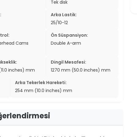
Tek disk
er
:
Arka Lastik:
er
25/10-12
ew
trol:
Ön Süspansiyon:
verhead Cams
Double A-arm
ch
kseklik:
Dingil Mesafesi:
11.0 inches) mm
1270 mm (50.0 inches) mm
Arka Tekerlek Hareketi:
254 mm (10.0 inches) mm
eğerlendirmesi