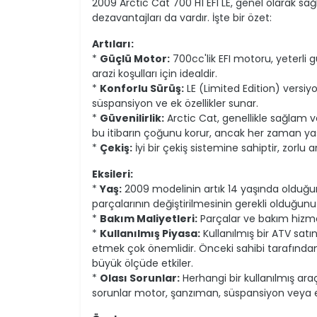
2009 Arctic Cat 700 H1 EFI LE, genel olarak sağ
dezavantajları da vardır. İşte bir özet:
Artıları:
*
Güçlü Motor:
700cc'lik EFI motoru, yeterli 
arazi koşulları için idealdir.
*
Konforlu Sürüş:
LE (Limited Edition) versiyo
süspansiyon ve ek özellikler sunar.
*
Güvenilirlik:
Arctic Cat, genellikle sağlam v
bu itibarın çoğunu korur, ancak her zaman yaşa
*
Çekiş:
İyi bir çekiş sistemine sahiptir, zorlu
Eksileri:
*
Yaş:
2009 modelinin artık 14 yaşında olduğu
parçalarının değiştirilmesinin gerekli olduğunu
*
Bakım Maliyetleri:
Parçalar ve bakım hizmet
*
Kullanılmış Piyasa:
Kullanılmış bir ATV satı
etmek çok önemlidir. Önceki sahibi tarafından 
büyük ölçüde etkiler.
*
Olası Sorunlar:
Herhangi bir kullanılmış araç
sorunlar motor, şanzıman, süspansiyon veya elekt