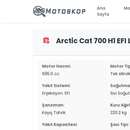
Ana
Ma
Sayfa
Arctic Cat 700 H1 EFI 
assignment_add
two_wheel
two_wheel
two_wheel
Motor Hacmi:
Motor Tip
695.0 cc
Tek silind
two_wheel
Yakıt Sistemi:
Soğutma 
two_wheel
Enjeksiyon. EFI
Sıvı Soğu
two_wheel
Şanzıman:
Kuru Ağırl
two_wheel
Kayış Tahrik
320.2 kg
two_wheel
Yakıt Kapasitesi:
Şasi Tipi: