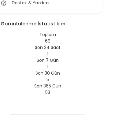
Destek & Yardım
help_outline
Görüntülenme İstatistikleri
Toplam
69
Son 24 Saat
1
Son 7 Gün
1
Son 30 Gün
5
Son 365 Gün
53