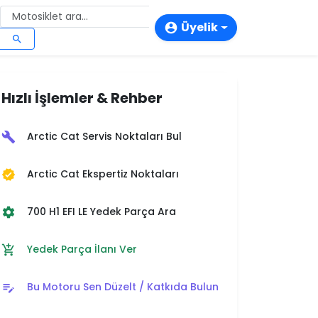
Üyelik
account_circle
search
login
person_add
Hızlı İşlemler & Rehber
storefront
Arctic Cat Servis Noktaları Bul
build
Arctic Cat Ekspertiz Noktaları
verified
700 H1 EFI LE Yedek Parça Ara
settings
Yedek Parça İlanı Ver
add_shopping_cart
Bu Motoru Sen Düzelt / Katkıda Bulun
edit_note