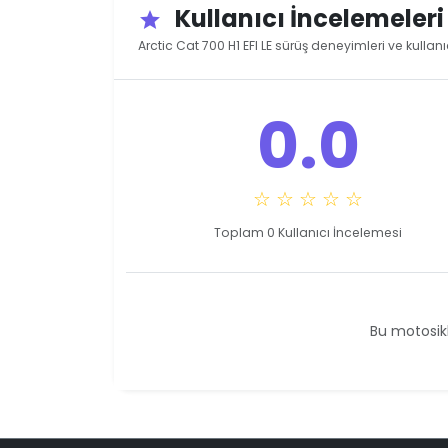
Kullanıcı İncelemeler
star
Arctic Cat 700 H1 EFI LE sürüş deneyimleri ve kullan
0.0
☆ ☆ ☆ ☆ ☆
Toplam 0 Kullanıcı İncelemesi
Bu motosikl