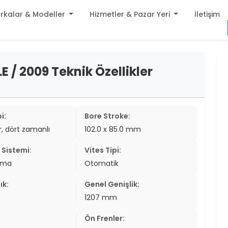
rkalar & Modeller
Hizmetler & Pazar Yeri
İletişim
build
LE / 2009 Teknik Özellikler
er
settings
er
add_circle
er
i:
Bore Stroke:
ir, dört zamanlı
102.0 x 85.0 mm
er
Sistemi:
Vites Tipi:
er
tma
Otomatik
er
ık:
Genel Genişlik:
er
1207 mm
er
Ön Frenler: