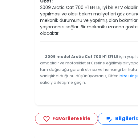
Özet:
2009 Arctic Cat 700 H1 EFI LE, iyi bir ATV olab
yapılması ve olası bakım maliyetleri göz önün
mekanik durumunu ve yapılmış olan bakımları
yaşamanızı sağlar. Bir mekanik uzmana gösteril
olacaktır.
2009 model Arctic Cat 700 H1 EFI LE
için yapıl
amaçlıdır ve motosikletler üzerine eğitilmiş bir yapa
tam doğruluğu garanti etmez ve herhangi bir hata v
yanlışlık olduğunu düşünüyorsanız, lütfen
bize ulaşı
satıcıyla iletişime geçin.
Favorilere Ekle
Bilgileri
favorite_border
edit_note