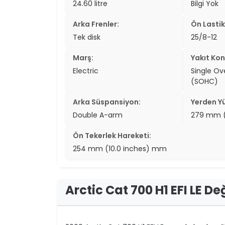
24.60 litre
Bilgi Yok
two_wheel
Arka Frenler:
Ön Lastik
two_wheel
Tek disk
25/8-12
grid_vi
Marş:
Yakıt Kon
Electric
Single O
sear
(SOHC)
Arka Süspansiyon:
Yerden Yü
Double A-arm
279 mm (
Ön Tekerlek Hareketi:
254 mm (10.0 inches) mm
Arctic Cat 700 H1 EFI LE D