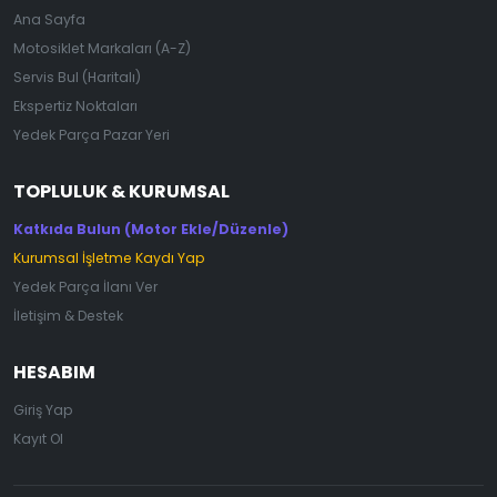
Ana Sayfa
Motosiklet Markaları (A-Z)
Servis Bul (Haritalı)
Ekspertiz Noktaları
Yedek Parça Pazar Yeri
TOPLULUK & KURUMSAL
Katkıda Bulun (Motor Ekle/Düzenle)
Kurumsal İşletme Kaydı Yap
Yedek Parça İlanı Ver
İletişim & Destek
HESABIM
Giriş Yap
Kayıt Ol