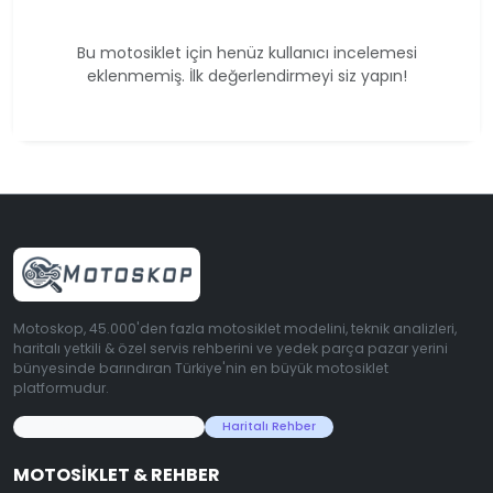
Bu motosiklet için henüz kullanıcı incelemesi
eklenmemiş. İlk değerlendirmeyi siz yapın!
Motoskop, 45.000'den fazla motosiklet modelini, teknik analizleri,
haritalı yetkili & özel servis rehberini ve yedek parça pazar yerini
bünyesinde barındıran Türkiye'nin en büyük motosiklet
platformudur.
45.000+ Motosiklet Verisi
Haritalı Rehber
MOTOSIKLET & REHBER