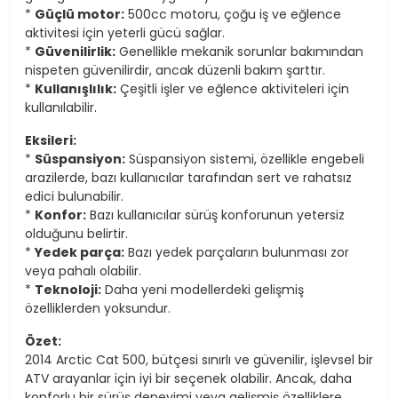
*
Güçlü motor:
500cc motoru, çoğu iş ve eğlence
aktivitesi için yeterli gücü sağlar.
*
Güvenilirlik:
Genellikle mekanik sorunlar bakımından
nispeten güvenilirdir, ancak düzenli bakım şarttır.
*
Kullanışlılık:
Çeşitli işler ve eğlence aktiviteleri için
kullanılabilir.
Eksileri:
*
Süspansiyon:
Süspansiyon sistemi, özellikle engebeli
arazilerde, bazı kullanıcılar tarafından sert ve rahatsız
edici bulunabilir.
*
Konfor:
Bazı kullanıcılar sürüş konforunun yetersiz
olduğunu belirtir.
*
Yedek parça:
Bazı yedek parçaların bulunması zor
veya pahalı olabilir.
*
Teknoloji:
Daha yeni modellerdeki gelişmiş
özelliklerden yoksundur.
Özet:
2014 Arctic Cat 500, bütçesi sınırlı ve güvenilir, işlevsel bir
ATV arayanlar için iyi bir seçenek olabilir. Ancak, daha
konforlu bir sürüş deneyimi veya gelişmiş özelliklere