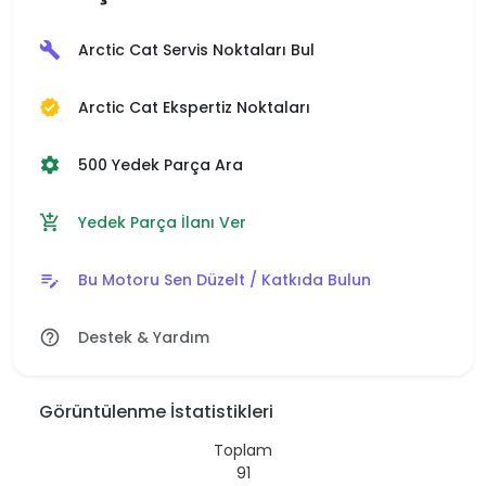
Arctic Cat Servis Noktaları Bul
build
Arctic Cat Ekspertiz Noktaları
verified
500 Yedek Parça Ara
settings
Yedek Parça İlanı Ver
add_shopping_cart
Bu Motoru Sen Düzelt / Katkıda Bulun
edit_note
Destek & Yardım
help_outline
Görüntülenme İstatistikleri
Toplam
91