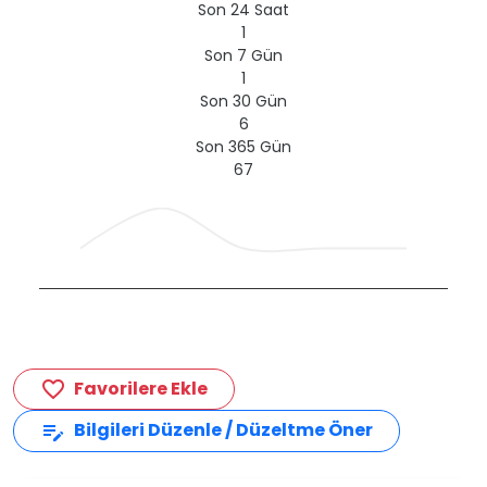
Son 24 Saat
1
Son 7 Gün
1
Son 30 Gün
6
Son 365 Gün
67
Favorilere Ekle
favorite_border
Bilgileri Düzenle / Düzeltme Öner
edit_note