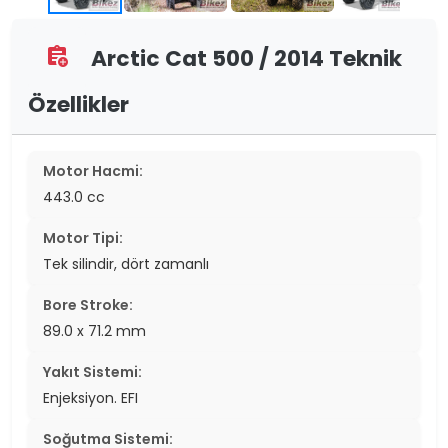
Arctic Cat 500 / 2014 Teknik
assignment_add
Özellikler
Motor Hacmi:
443.0 cc
Motor Tipi:
Tek silindir, dört zamanlı
Bore Stroke:
89.0 x 71.2 mm
Yakıt Sistemi:
Enjeksiyon. EFI
Soğutma Sistemi: