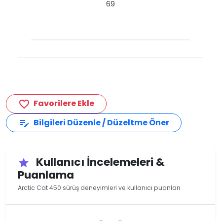
69
Favorilere Ekle
favorite_border
Bilgileri Düzenle / Düzeltme Öner
edit_note
Kullanıcı İncelemeleri &
star
Puanlama
Arctic Cat 450 sürüş deneyimleri ve kullanıcı puanları