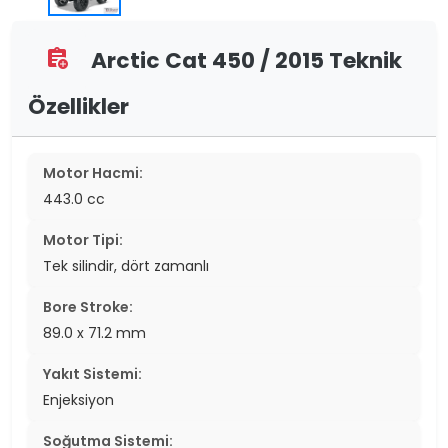
Arctic Cat 450 / 2015 Teknik
assignment_add
Özellikler
Motor Hacmi:
443.0 cc
Motor Tipi:
Tek silindir, dört zamanlı
Bore Stroke:
89.0 x 71.2 mm
Yakıt Sistemi:
Enjeksiyon
Soğutma Sistemi: