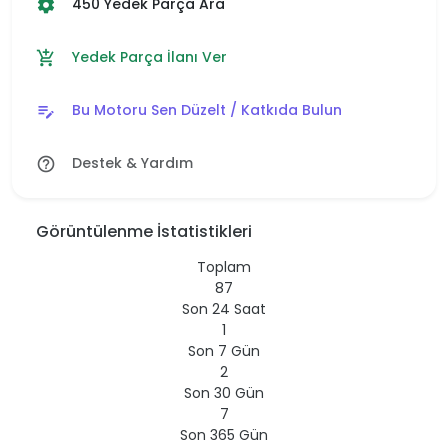
450 Yedek Parça Ara
settings
Yedek Parça İlanı Ver
add_shopping_cart
Bu Motoru Sen Düzelt / Katkıda Bulun
edit_note
Destek & Yardım
help_outline
Görüntülenme İstatistikleri
Toplam
87
Son 24 Saat
1
Son 7 Gün
2
Son 30 Gün
7
Son 365 Gün