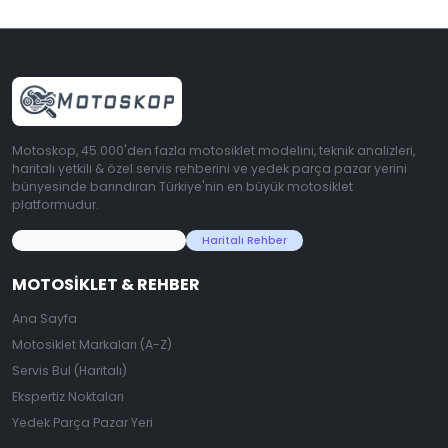
Motoskop, 45.000'den fazla motosiklet modelini, teknik analizleri,
haritalı yetkili & özel servis rehberini ve yedek parça pazar yerini
bünyesinde barındıran Türkiye'nin en büyük motosiklet
platformudur.
45.000+ Motosiklet Verisi
Haritalı Rehber
MOTOSIKLET & REHBER
Ana Sayfa
Motosiklet Markaları (A-Z)
Servis Bul (Haritalı)
Ekspertiz Noktaları
Yedek Parça Pazar Yeri